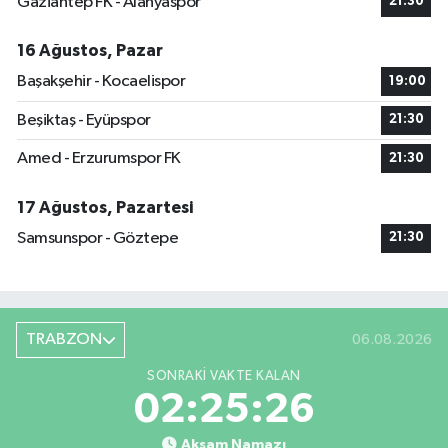
Gaziantep FK - Alanyaspor
21:30
16 Ağustos, Pazar
Başakşehir - Kocaelispor
19:00
Beşiktaş - Eyüpspor
21:30
Amed - Erzurumspor FK
21:30
17 Ağustos, Pazartesi
Samsunspor - Göztepe
21:30
TRABZON
06.08.2026
SONRAKI VAKTE KALAN
02:25:25
Akşam Namazı