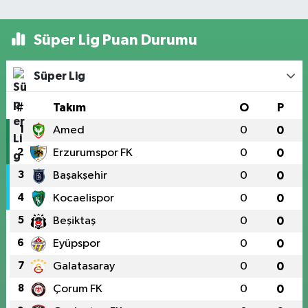
Süper Lig Puan Durumu
Süper Lig
#
Takım
O
P
1
Amed
0
0
2
Erzurumspor FK
0
0
3
Başakşehir
0
0
4
Kocaelispor
0
0
5
Beşiktaş
0
0
6
Eyüpspor
0
0
7
Galatasaray
0
0
8
Çorum FK
0
0