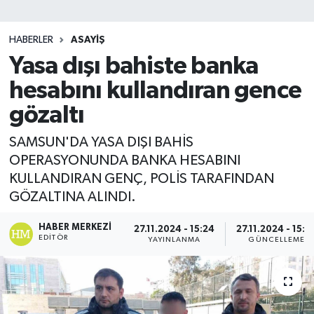
SİYASET
HABERLER
ASAYIŞ
Yasa dışı bahiste banka
Teknoloji
hesabını kullandıran gence
TRABZON
gözaltı
TRABZONSPOR
SAMSUN'DA YASA DIŞI BAHİS
OPERASYONUNDA BANKA HESABINI
Yaşam
KULLANDIRAN GENÇ, POLİS TARAFINDAN
GÖZALTINA ALINDI.
HABER MERKEZI
27.11.2024 - 15:24
27.11.2024 - 15:3
EDITÖR
YAYINLANMA
GÜNCELLEME