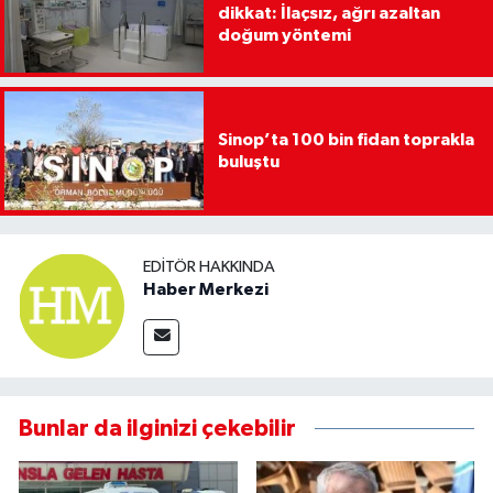
dikkat: İlaçsız, ağrı azaltan
doğum yöntemi
Sinop’ta 100 bin fidan toprakla
buluştu
EDITÖR HAKKINDA
Haber Merkezi
Bunlar da ilginizi çekebilir