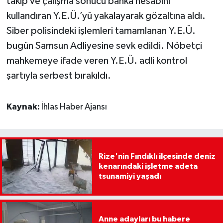
takip ve çalışma sonucu banka hesabını
kullandıran Y.E.Ü.’yü yakalayarak gözaltına aldı.
Siber polisindeki işlemleri tamamlanan Y.E.Ü.
bugün Samsun Adliyesine sevk edildi. Nöbetçi
mahkemeye ifade veren Y.E.Ü. adli kontrol
şartıyla serbest bırakıldı.
Kaynak:
İhlas Haber Ajansı
Rize'nin Fındıklı ilçesinde deniz
kenarındaki işletme adeta
tsunamiyi yaşadı
Anne adayları bu habere