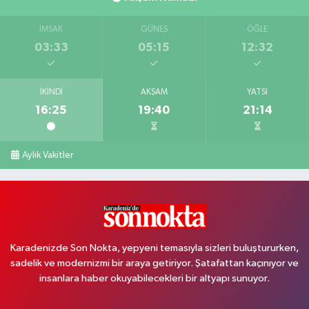
İMSAK
GÜNEŞ
ÖĞLE
03:33
05:15
12:32
İKINDI
AKŞAM
YATSI
16:25
19:40
21:14
Aylık Vakitler
Karadenizde Son Nokta, yepyeni temasıyla sizleri buluştururken,
sadelik ve modernizmi bir araya getiriyor. Şatafattan kaçınıyor ve
insanlara haber okuyabilecekleri bir altyapı sunuyor.