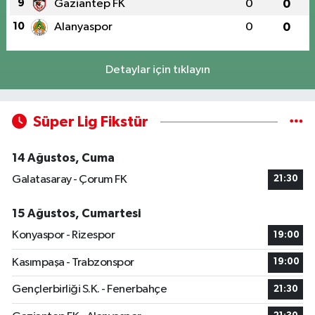
9
Gaziantep FK
0
0
10
Alanyaspor
0
0
Detaylar için tıklayın
Süper Lig Fikstür
14 Ağustos, Cuma
Galatasaray - Çorum FK
21:30
15 Ağustos, Cumartesi
Konyaspor - Rizespor
19:00
Kasımpaşa - Trabzonspor
19:00
Gençlerbirliği S.K. - Fenerbahçe
21:30