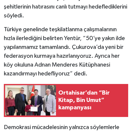
şehitlerinin hatırasını canlı tutmayı hedeflediklerini
söyledi.
Türkiye genelinde teşkilatlanma çalışmalarının
hızla ilerlediğini belirten Yentür, “50’ye yakın ilde
yapılanmamız tamamlandı. Çukurova’da yeni bir
federasyon kurmaya hazırlanıyoruz. Ayrıca her
köy okuluna Adnan Menderes Kütüphanesi
kazandırmayı hedefliyoruz” dedi.
Ortahisar’dan “Bir
Kitap, Bin Umut”
kampanyası
Demokrasi mücadelesinin yalnızca söylemlerle