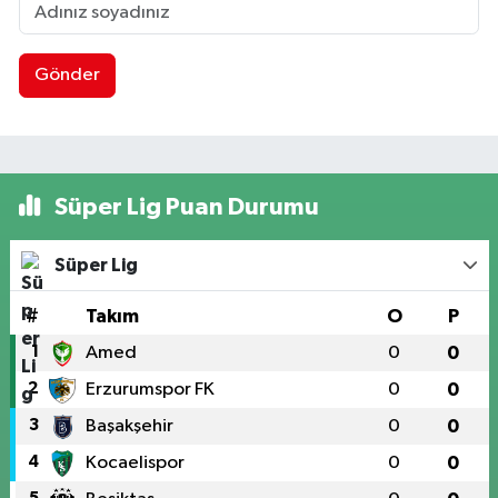
Gönder
Süper Lig Puan Durumu
Süper Lig
#
Takım
O
P
1
Amed
0
0
2
Erzurumspor FK
0
0
3
Başakşehir
0
0
4
Kocaelispor
0
0