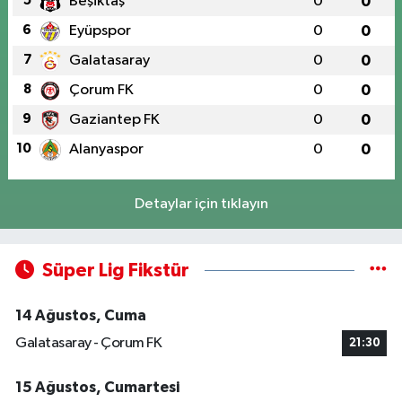
5
Beşiktaş
0
0
6
Eyüpspor
0
0
7
Galatasaray
0
0
8
Çorum FK
0
0
9
Gaziantep FK
0
0
10
Alanyaspor
0
0
Detaylar için tıklayın
Süper Lig Fikstür
14 Ağustos, Cuma
Galatasaray - Çorum FK
21:30
15 Ağustos, Cumartesi