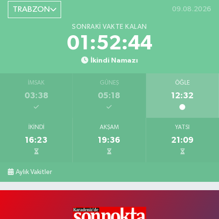
TRABZON
09.08.2026
SONRAKI VAKTE KALAN
01:52:43
İkindi Namazı
İMSAK
GÜNEŞ
ÖĞLE
03:38
05:18
12:32
İKINDI
AKŞAM
YATSI
16:23
19:36
21:09
Aylık Vakitler