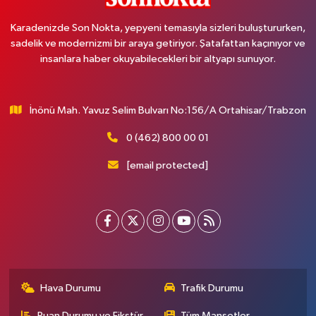
Karadenizde Son Nokta, yepyeni temasıyla sizleri buluştururken,
sadelik ve modernizmi bir araya getiriyor. Şatafattan kaçınıyor ve
insanlara haber okuyabilecekleri bir altyapı sunuyor.
İnönü Mah. Yavuz Selim Bulvarı No:156/A Ortahisar/Trabzon
0 (462) 800 00 01
[email protected]
Hava Durumu
Trafik Durumu
Puan Durumu ve Fikstür
Tüm Manşetler