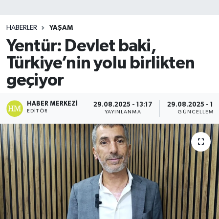
SİYASET
HABERLER
YAŞAM
Yentür: Devlet baki,
Teknoloji
Türkiye’nin yolu birlikten
TRABZON
geçiyor
TRABZONSPOR
HABER MERKEZI
29.08.2025 - 13:17
29.08.2025 - 13
EDITÖR
YAYINLANMA
GÜNCELLEME
Yaşam