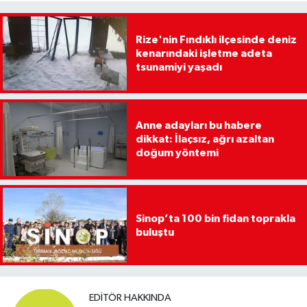
Rize'nin Fındıklı ilçesinde deniz
kenarındaki işletme adeta
tsunamiyi yaşadı
Anne adayları bu habere
dikkat: İlaçsız, ağrı azaltan
doğum yöntemi
Sinop’ta 100 bin fidan toprakla
buluştu
EDITÖR HAKKINDA