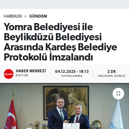
SİYASET
HABERLER
GÜNDEM
Yomra Belediyesi ile
Teknoloji
Beylikdüzü Belediyesi
TRABZON
Arasında Kardeş Belediye
TRABZONSPOR
Protokolü İmzalandı
Yaşam
HABER MERKEZI
04.12.2025 - 18:13
2 DK
EDITÖR
YAYINLANMA
OKUNMA SÜRESI