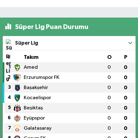
Süper Lig Puan Durumu
Süper Lig
#
Takım
O
P
1
Amed
0
0
2
Erzurumspor FK
0
0
3
Başakşehir
0
0
4
Kocaelispor
0
0
5
Beşiktaş
0
0
6
Eyüpspor
0
0
7
Galatasaray
0
0