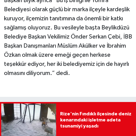
Başkan Bıyık ayrıca “Bu iş birliği ile Yomra
Belediyesi olarak güçlü bir marka ilçeyle kardeşlik
kuruyor, ilçemizin tanıtımına da önemli bir katkı
sağlamış oluyoruz. Bu vesileyle başta Beylikdüzü
Belediye Başkan Vekilimiz Önder Serkan Çebi, İBB
Başkan Danışmanları Müslüm Akülker ve İbrahim
Özkan olmak üzere emeği geçen herkese
teşekkür ediyor, her iki belediyemiz için de hayırlı
olmasını diliyorum.” dedi.
Rize'nin Fındıklı ilçesinde deniz
kenarındaki işletme adeta
tsunamiyi yaşadı