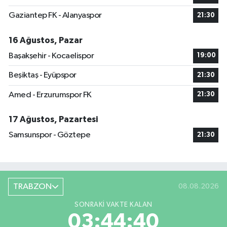
Gaziantep FK - Alanyaspor
21:30
16 Ağustos, Pazar
Başakşehir - Kocaelispor
19:00
Beşiktaş - Eyüpspor
21:30
Amed - Erzurumspor FK
21:30
17 Ağustos, Pazartesi
Samsunspor - Göztepe
21:30
TRABZON
08.08.2026
SONRAKI VAKTE KALAN
03:44:40