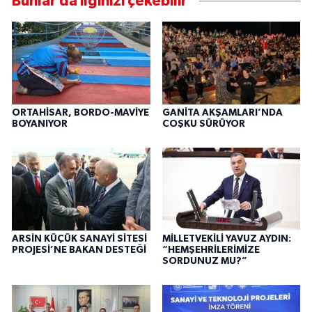
Bunlar da ilginizi çekebilir
ORTAHİSAR, BORDO-MAVİYE
GANİTA AKŞAMLARI’NDA
BOYANIYOR
COŞKU SÜRÜYOR
ARSİN KÜÇÜK SANAYİ SİTESİ
MİLLETVEKİLİ YAVUZ AYDIN:
PROJESİ’NE BAKAN DESTEĞİ
“HEMŞEHRİLERİMİZE
SORDUNUZ MU?”