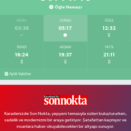
Öğle Namazı
İMSAK
GÜNEŞ
ÖĞLE
03:36
05:17
12:32
İKINDI
AKŞAM
YATSI
16:24
19:37
21:11
Aylık Vakitler
Karadenizde Son Nokta, yepyeni temasıyla sizleri buluştururken,
sadelik ve modernizmi bir araya getiriyor. Şatafattan kaçınıyor ve
insanlara haber okuyabilecekleri bir altyapı sunuyor.