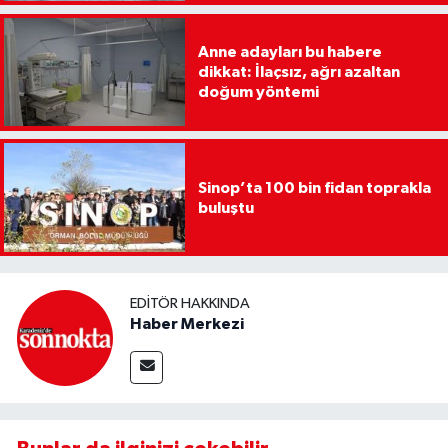
Anne adayları bu habere
dikkat: İlaçsız, ağrı azaltan
doğum yöntemi
Sinop’ta 100 bin fidan toprakla
buluştu
EDITÖR HAKKINDA
Haber Merkezi