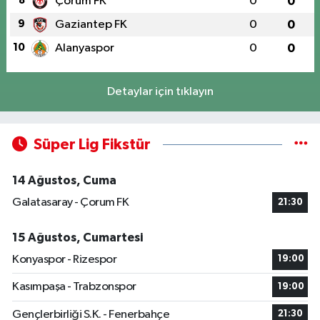
8
Çorum FK
0
0
9
Gaziantep FK
0
0
10
Alanyaspor
0
0
Detaylar için tıklayın
Süper Lig Fikstür
14 Ağustos, Cuma
Galatasaray - Çorum FK
21:30
15 Ağustos, Cumartesi
Konyaspor - Rizespor
19:00
Kasımpaşa - Trabzonspor
19:00
Gençlerbirliği S.K. - Fenerbahçe
21:30