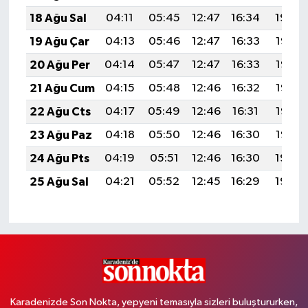
18 Ağu Sal
04:11
05:45
12:47
16:34
19:39
19 Ağu Çar
04:13
05:46
12:47
16:33
19:38
20 Ağu Per
04:14
05:47
12:47
16:33
19:36
21 Ağu Cum
04:15
05:48
12:46
16:32
19:35
22 Ağu Cts
04:17
05:49
12:46
16:31
19:33
23 Ağu Paz
04:18
05:50
12:46
16:30
19:32
24 Ağu Pts
04:19
05:51
12:46
16:30
19:30
25 Ağu Sal
04:21
05:52
12:45
16:29
19:29
Karadenizde Son Nokta, yepyeni temasıyla sizleri buluştururken,