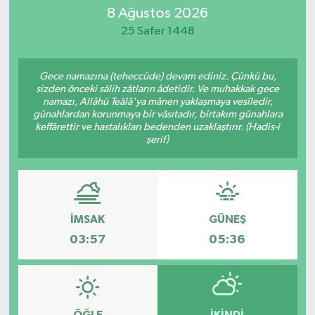
8 Ağustos 2026
SİYASET
25 Safer 1448
Teknoloji
Gece namazına (teheccüde) devam ediniz. Çünkü bu,
sizden önceki sâlih zâtların âdetidir. Ve muhakkak gece
TRABZON
namazı, Allâhü Teâlâ'ya mânen yaklaşmaya vesîledir,
günahlardan korunmaya bir vâsıtadır, birtakım günahlara
keffârettir ve hastalıkları bedenden uzaklaştırır. (Hadis-i
TRABZONSPOR
şerif)
Yaşam
İMSAK
GÜNEŞ
03:57
05:36
ÖĞLE
İKINDI