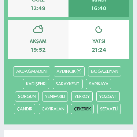
12:49
16:40
AKŞAM
YATSI
19:52
21:24
AKDAĞMADENİ
AYDINCIK (Y)
BOĞAZLIYAN
KADIŞEHRİ
SARAYKENT
SARIKAYA
SORGUN
YENİFAKILI
YERKÖY
YOZGAT
ÇANDIR
ÇAYIRALAN
ÇEKEREK
ŞEFAATLİ