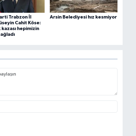
rti Trabzon İl
Arsin Belediyesi hız kesmiyor
üseyin Cahit Köse:
 kazası hepimizin
dağladı