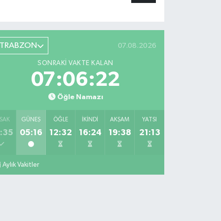
TRABZON
07.08.2026
SONRAKI VAKTE KALAN
07:06:21
Öğle Namazı
SAK
GÜNEŞ
ÖĞLE
İKINDI
AKŞAM
YATSI
:35
05:16
12:32
16:24
19:38
21:13
Aylık Vakitler