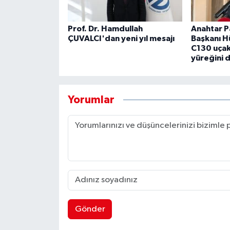
Prof. Dr. Hamdullah
Anahtar Pa
ÇUVALCI'dan yeni yıl mesajı
Başkanı H
C130 uçak
yüreğini 
Yorumlar
Gönder