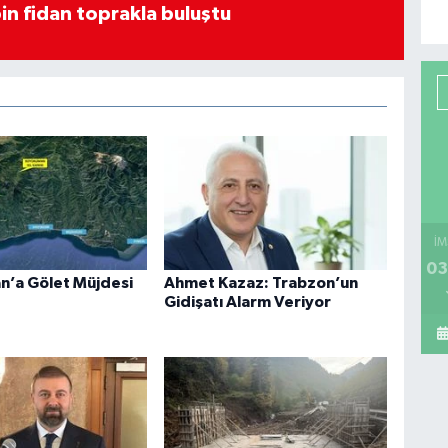
in fidan toprakla buluştu
İM
03
n’a Gölet Müjdesi
Ahmet Kazaz: Trabzon’un
Gidişatı Alarm Veriyor