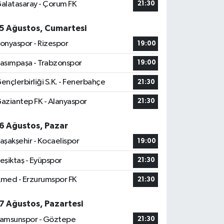
alatasaray - Çorum FK
21:30
5 Ağustos, Cumartesi
onyaspor - Rizespor
19:00
asımpaşa - Trabzonspor
19:00
ençlerbirliği S.K. - Fenerbahçe
21:30
aziantep FK - Alanyaspor
21:30
6 Ağustos, Pazar
aşakşehir - Kocaelispor
19:00
eşiktaş - Eyüpspor
21:30
med - Erzurumspor FK
21:30
7 Ağustos, Pazartesi
amsunspor - Göztepe
21:30