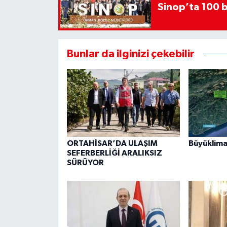
Sinop’ta 100 b
Bunlar da ilginizi çekebilir
ORTAHİSAR’DA ULAŞIM
Büyüklima
SEFERBERLİĞİ ARALIKSIZ
SÜRÜYOR