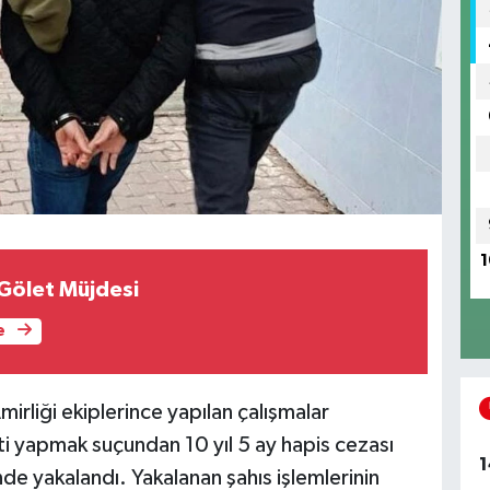
1
Gölet Müjdesi
e
rliği ekiplerince yapılan çalışmalar
i yapmak suçundan 10 yıl 5 ay hapis cezası
1
de yakalandı. Yakalanan şahıs işlemlerinin