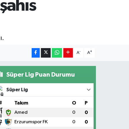
 şahıs
ı.
-
+
A
A
Süper Lig Puan Durumu
Süper Lig
#
Takım
O
P
1
Amed
0
0
2
Erzurumspor FK
0
0