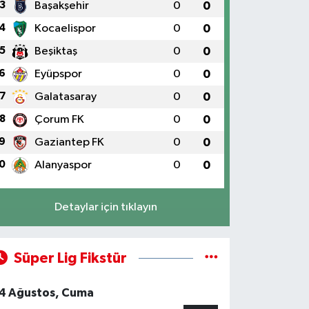
3
Başakşehir
0
0
4
Kocaelispor
0
0
5
Beşiktaş
0
0
6
Eyüpspor
0
0
7
Galatasaray
0
0
8
Çorum FK
0
0
9
Gaziantep FK
0
0
0
Alanyaspor
0
0
Detaylar için tıklayın
Süper Lig Fikstür
4 Ağustos, Cuma