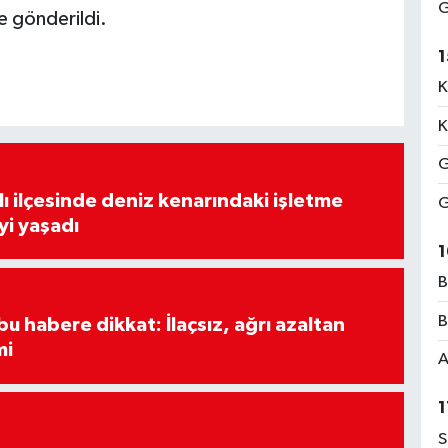
G
e gönderildi.
1
K
K
G
lı ilçesinde deniz kenarındaki işletme
G
yi yaşadı
1
B
B
u habere dikkat: İlaçsız, ağrı azaltan
mi
A
1
S