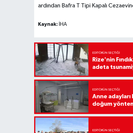
ardından Bafra T Tipi Kapalı Cezaevin
Kaynak:
İHA
EDITÖRÜN SEÇTIĞI
Rize'nin Fındık
adeta tsunami
EDITÖRÜN SEÇTIĞI
Anne adayları b
doğum yönte
EDITÖRÜN SEÇTIĞI