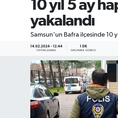
10 yıl 5 ay h
SİYASET
yakalandı
Teknoloji
Samsun'un Bafra ilçesinde 10 yı
TRABZON
14.02.2024 - 12:44
1 DK
TRABZONSPOR
YAYINLANMA
OKUNMA SÜRESI
Yaşam