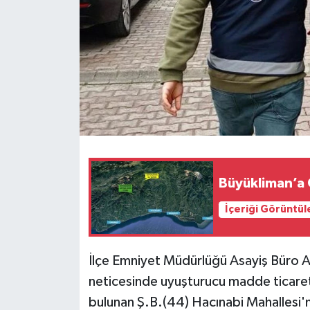
Büyükliman’a 
İçeriği Görüntül
İlçe Emniyet Müdürlüğü Asayiş Büro Ami
neticesinde uyuşturucu madde ticaret
bulunan Ş.B.(44) Hacınabi Mahallesi'n