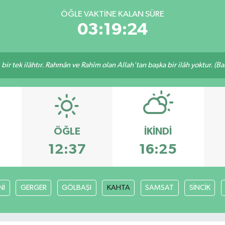
ÖĞLE VAKTINE KALAN SÜRE
03:19:23
, bir tek ilâhtır. Rahmân ve Rahîm olan Allah'tan başka bir ilâh yoktur. (B
ÖĞLE
İKINDI
12:37
16:25
Nİ
GERGER
GÖLBAŞI
KAHTA
SAMSAT
SİNCİK