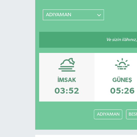
SİYASET
ADIYAMAN
Teknoloji
Ve sizin ilâhınız
TRABZON
TRABZONSPOR
Yaşam
İMSAK
GÜNEŞ
03:52
05:26
ADIYAMAN
BES