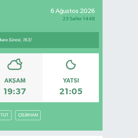
6 Ağustos 2026
23 Safer 1448
akara Sûresi, 163)
AKŞAM
YATSI
19:37
21:05
TUT
ÇELİKHAN