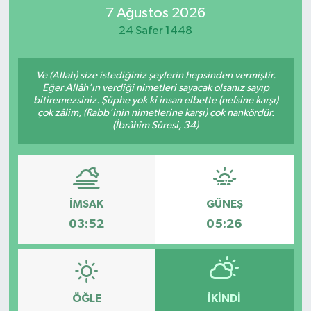
7 Ağustos 2026
SİYASET
24 Safer 1448
Teknoloji
Ve (Allah) size istediğiniz şeylerin hepsinden vermiştir.
Eğer Allâh'ın verdiği nimetleri sayacak olsanız sayıp
TRABZON
bitiremezsiniz. Şüphe yok ki insan elbette (nefsine karşı)
çok zâlim, (Rabb'inin nimetlerine karşı) çok nankördür.
(İbrâhîm Sûresi, 34)
TRABZONSPOR
Yaşam
İMSAK
GÜNEŞ
03:52
05:26
ÖĞLE
İKINDI