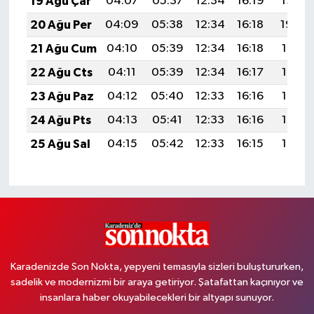
19 Ağu Çar
04:07
05:37
12:34
16:19
19:22
20 Ağu Per
04:09
05:38
12:34
16:18
19:20
21 Ağu Cum
04:10
05:39
12:34
16:18
19:19
22 Ağu Cts
04:11
05:39
12:34
16:17
19:18
23 Ağu Paz
04:12
05:40
12:33
16:16
19:16
24 Ağu Pts
04:13
05:41
12:33
16:16
19:15
25 Ağu Sal
04:15
05:42
12:33
16:15
19:14
Karadenizde Son Nokta, yepyeni temasıyla sizleri buluştururken,
sadelik ve modernizmi bir araya getiriyor. Şatafattan kaçınıyor ve
insanlara haber okuyabilecekleri bir altyapı sunuyor.