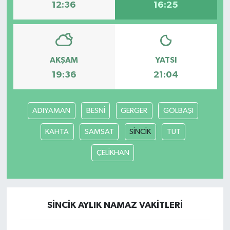
12:36
16:25
AKŞAM
YATSI
19:36
21:04
ADIYAMAN
BESNİ
GERGER
GÖLBAŞI
KAHTA
SAMSAT
SİNCİK
TUT
ÇELİKHAN
SİNCİK AYLIK NAMAZ VAKITLERI