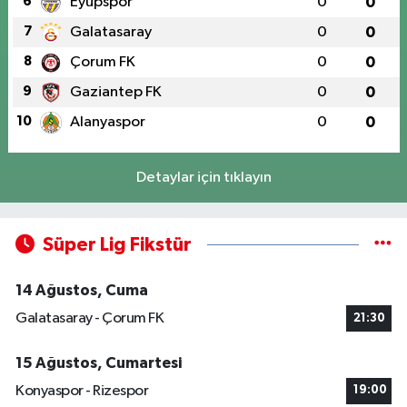
6
Eyüpspor
0
0
7
Galatasaray
0
0
8
Çorum FK
0
0
9
Gaziantep FK
0
0
10
Alanyaspor
0
0
Detaylar için tıklayın
Süper Lig Fikstür
14 Ağustos, Cuma
Galatasaray - Çorum FK
21:30
15 Ağustos, Cumartesi
Konyaspor - Rizespor
19:00