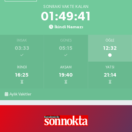
SONRAKI VAKTE KALAN
01:49:40
İkindi Namazı
İMSAK
GÜNEŞ
ÖĞLE
03:33
05:15
12:32
İKINDI
AKŞAM
YATSI
16:25
19:40
21:14
Aylık Vakitler