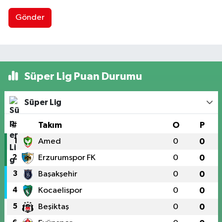
Gönder
Süper Lig Puan Durumu
Süper Lig
#
Takım
O
P
1
Amed
0
0
2
Erzurumspor FK
0
0
3
Başakşehir
0
0
4
Kocaelispor
0
0
5
Beşiktaş
0
0