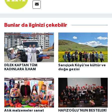
Bunlar da ilginizi çekebilir
DİLEK KAPTAN TÜM
Sarıçiçek Köyü’ne kültür ve
KADINLARA İLHAM
doğa gezisi
Atık malzemeler sanat
HAFIZOĞLU’NUN BESTELERİ