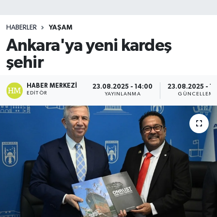
SİYASET
HABERLER
YAŞAM
Ankara'ya yeni kardeş
Teknoloji
şehir
TRABZON
HABER MERKEZI
23.08.2025 - 14:00
23.08.2025 - 1
TRABZONSPOR
EDITÖR
YAYINLANMA
GÜNCELLEM
Yaşam