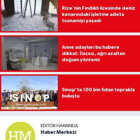
Rize'nin Fındıklı ilçesinde deniz
kenarındaki işletme adeta
tsunamiyi yaşadı
Anne adayları bu habere
dikkat: İlaçsız, ağrı azaltan
doğum yöntemi
Sinop’ta 100 bin fidan toprakla
buluştu
EDITÖR HAKKINDA
Haber Merkezi