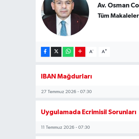
Av. Osman Co
SİYASET
Tüm Makaleler
Teknoloji
TRABZON
-
+
A
A
TRABZONSPOR
Yaşam
IBAN Mağdurları
27 Temmuz 2026 - 07:30
Uygulamada Ecrimisil Sorunları
11 Temmuz 2026 - 07:30