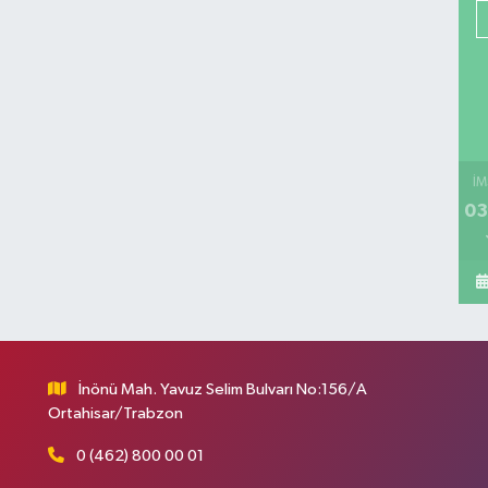
İM
03
İnönü Mah. Yavuz Selim Bulvarı No:156/A
Ortahisar/Trabzon
0 (462) 800 00 01