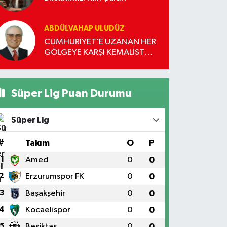
ABDÜLVAHAP ULUDÜZ
CUMHURİYET’E UZANAN HER
GÖLGEYE KARŞI KEMALİST
DURUŞ
Süper Lig Puan Durumu
Süper Lig
#
Takım
O
P
1
Amed
0
0
2
Erzurumspor FK
0
0
3
Başakşehir
0
0
4
Kocaelispor
0
0
5
Beşiktaş
0
0