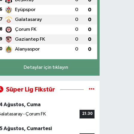
6
Eyüpspor
0
0
7
Galatasaray
0
0
8
Çorum FK
0
0
9
Gaziantep FK
0
0
0
Alanyaspor
0
0
Detaylar için tıklayın
Süper Lig Fikstür
4 Ağustos, Cuma
alatasaray - Çorum FK
21:30
5 Ağustos, Cumartesi