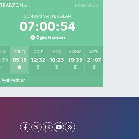
TRABZON
10.08.2026
SONRAKI VAKTE KALAN
07:00:53
Öğle Namazı
SAK
GÜNEŞ
ÖĞLE
İKINDI
AKŞAM
YATSI
:39
05:19
12:32
16:23
19:35
21:07
Aylık Vakitler