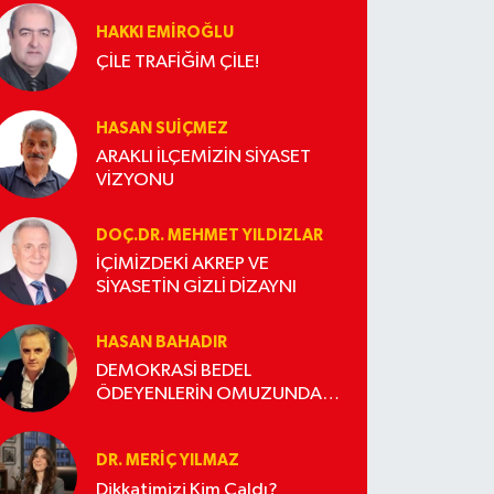
HAKKI EMİROĞLU
ÇİLE TRAFİĞİM ÇİLE!
HASAN SUIÇMEZ
ARAKLI İLÇEMİZİN SİYASET
VİZYONU
DOÇ.DR. MEHMET YILDIZLAR
İÇİMİZDEKİ AKREP VE
SİYASETİN GİZLİ DİZAYNI
HASAN BAHADIR
DEMOKRASİ BEDEL
ÖDEYENLERİN OMUZUNDA
YÜKSELİR
DR. MERIÇ YILMAZ
Dikkatimizi Kim Çaldı?