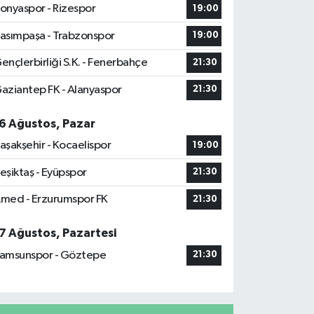
onyaspor - Rizespor
19:00
asımpaşa - Trabzonspor
19:00
ençlerbirliği S.K. - Fenerbahçe
21:30
aziantep FK - Alanyaspor
21:30
6 Ağustos, Pazar
aşakşehir - Kocaelispor
19:00
eşiktaş - Eyüpspor
21:30
med - Erzurumspor FK
21:30
7 Ağustos, Pazartesi
amsunspor - Göztepe
21:30