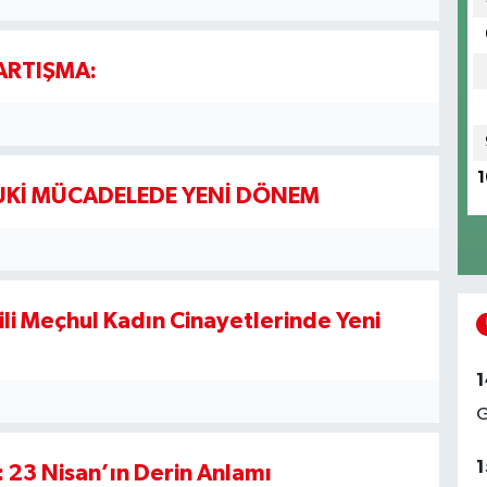
ARTIŞMA:
1
KUKİ MÜCADELEDE YENİ DÖNEM
aili Meçhul Kadın Cinayetlerinde Yeni
1
G
1
 23 Nisan’ın Derin Anlamı