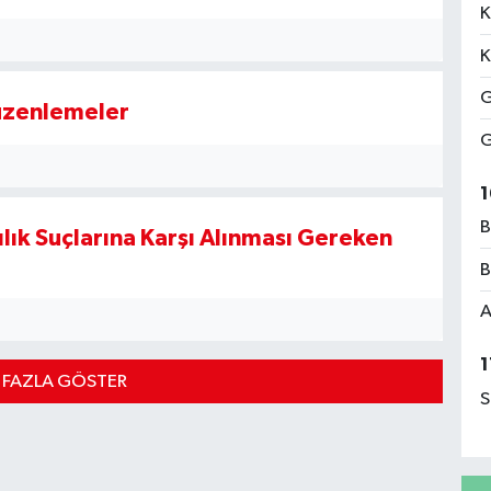
K
K
G
Düzenlemeler
G
1
B
ılık Suçlarına Karşı Alınması Gereken
B
A
1
 FAZLA GÖSTER
S