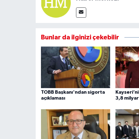
Bunlar da ilginizi çekebilir
TOBB Başkanı'ndan sigorta
Kayseri’ni
açıklaması
3,8 milyar