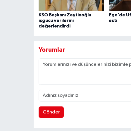
KSO Başkanı Zeytinoğlu
Ege’de Uf
işgücü verilerini
esti
değerlendirdi
Yorumlar
Gönder