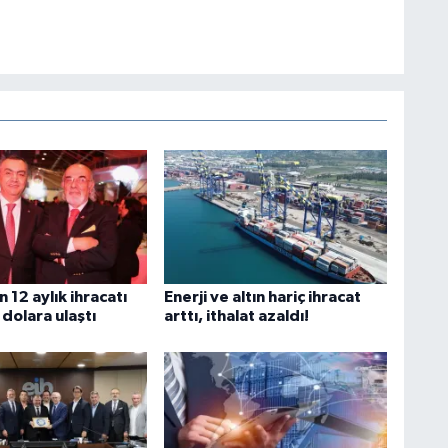
n 12 aylık ihracatı
Enerji ve altın hariç ihracat
 dolara ulaştı
arttı, ithalat azaldı!