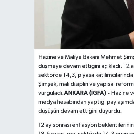
Hazine ve Maliye Bakanı Mehmet Şimşek
düşmeye devam ettiğini açıkladı. 12 ay
sektörde 14,3, piyasa katılımcılarında
Şimşek, mali disiplin ve yapısal refor
vurguladı.
ANKARA (İGFA) -
Hazine v
medya hesabından yaptığı paylaşımda,
düşüşün devam ettiğini duyurdu.
12 ay sonrası enflasyon beklentilerini
18,6 puan, reel sektörde 14,3 puan ge