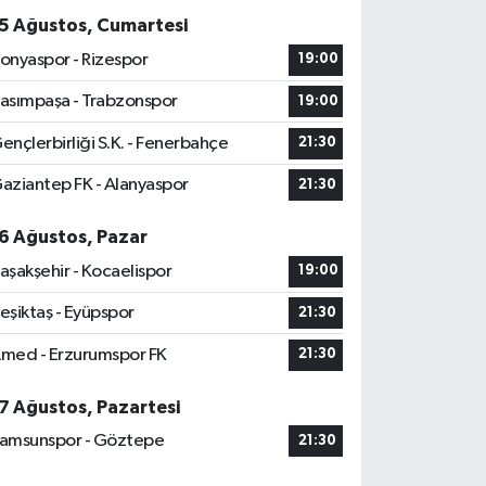
5 Ağustos, Cumartesi
onyaspor - Rizespor
19:00
asımpaşa - Trabzonspor
19:00
ençlerbirliği S.K. - Fenerbahçe
21:30
aziantep FK - Alanyaspor
21:30
6 Ağustos, Pazar
aşakşehir - Kocaelispor
19:00
eşiktaş - Eyüpspor
21:30
med - Erzurumspor FK
21:30
7 Ağustos, Pazartesi
amsunspor - Göztepe
21:30