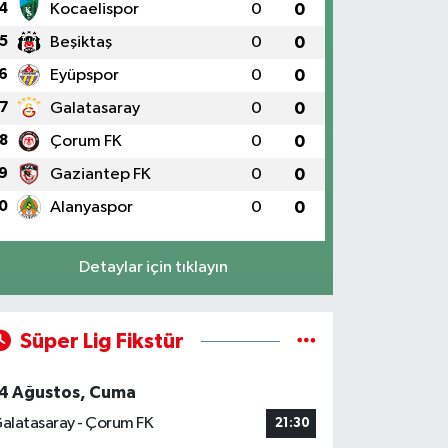
4
Kocaelispor
0
0
5
Beşiktaş
0
0
6
Eyüpspor
0
0
7
Galatasaray
0
0
8
Çorum FK
0
0
9
Gaziantep FK
0
0
0
Alanyaspor
0
0
Detaylar için tıklayın
Süper Lig Fikstür
4 Ağustos, Cuma
alatasaray - Çorum FK
21:30