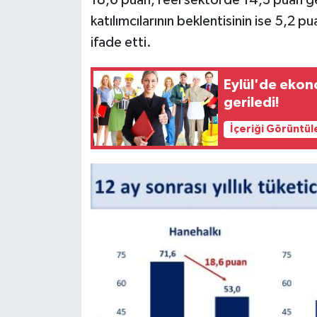
katılımcılarının beklentisinin ise 5,2 p
ifade etti.
Eylül'de ekon
geriledi!
İçeriği Görüntül