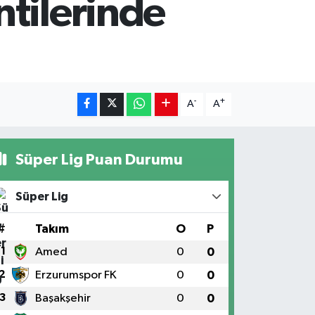
tilerinde
-
+
A
A
Süper Lig Puan Durumu
Süper Lig
#
Takım
O
P
1
Amed
0
0
2
Erzurumspor FK
0
0
3
Başakşehir
0
0