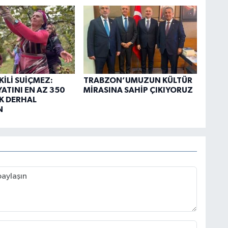
KİLİ SUİÇMEZ:
TRABZON’UMUZUN KÜLTÜR
YATINI EN AZ 350
MİRASINA SAHİP ÇIKIYORUZ
K DERHAL
N