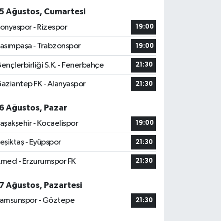
5 Ağustos, Cumartesi
onyaspor - Rizespor
19:00
asımpaşa - Trabzonspor
19:00
ençlerbirliği S.K. - Fenerbahçe
21:30
aziantep FK - Alanyaspor
21:30
6 Ağustos, Pazar
aşakşehir - Kocaelispor
19:00
eşiktaş - Eyüpspor
21:30
med - Erzurumspor FK
21:30
7 Ağustos, Pazartesi
amsunspor - Göztepe
21:30