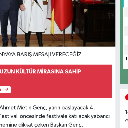
AYA BARIŞ MESAJI VERECEĞİZ
1
ZUN KÜLTÜR MİRASINA SAHİP
e
 Ahmet Metin Genç, yarın başlayacak 4.
1
estivali öncesinde festivale katılacak yabancı
G
in önemine dikkat çeken Başkan Genç,