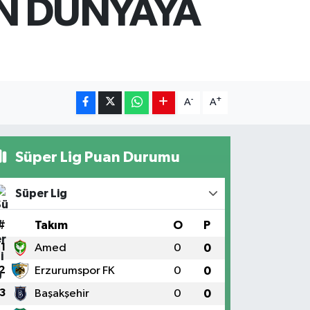
N DÜNYAYA
-
+
A
A
Süper Lig Puan Durumu
Süper Lig
#
Takım
O
P
1
Amed
0
0
2
Erzurumspor FK
0
0
3
Başakşehir
0
0