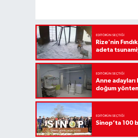
EDITÖRÜN SEÇTIĞI
Rize'nin Fındık
adeta tsunami
EDITÖRÜN SEÇTIĞI
Anne adayları b
doğum yönte
EDITÖRÜN SEÇTIĞI
Sinop’ta 100 b