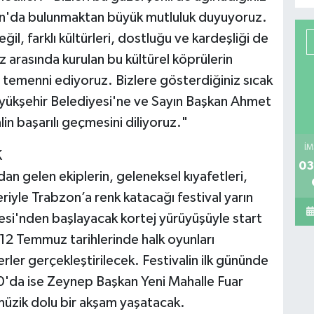
zon'da bulunmaktan büyük mutluluk duyuyoruz.
ğil, farklı kültürleri, dostluğu ve kardeşliği de
 arasında kurulan bu kültürel köprülerin
 temenni ediyoruz. Bizlere gösterdiğiniz sıcak
Büyükşehir Belediyesi'ne ve Sayın Başkan Ahmet
in başarılı geçmesini diliyoruz."
İM
K
03
an gelen ekiplerin, geleneksel kıyafetleri,
riyle Trabzon’a renk katacağı festival yarın
'nden başlayacak kortej yürüyüşüyle start
 12 Temmuz tarihlerinde halk oyunları
serler gerçekleştirilecek. Festivalin ilk gününde
'da ise Zeynep Başkan Yeni Mahalle Fuar
müzik dolu bir akşam yaşatacak.