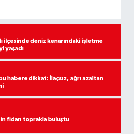
lı ilçesinde deniz kenarındaki işletme
yi yaşadı
u habere dikkat: İlaçsız, ağrı azaltan
mi
in fidan toprakla buluştu