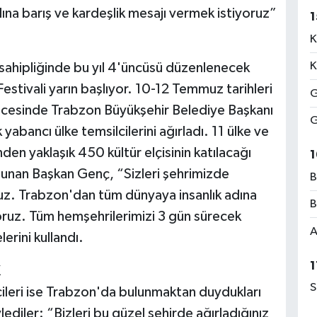
na barış ve kardeşlik mesajı vermek istiyoruz”
1
K
K
sahipliğinde bu yıl 4'üncüsü düzenlenecek
stivali yarın başlıyor. 10-12 Temmuz tarihleri
G
öncesinde Trabzon Büyükşehir Belediye Başkanı
G
abancı ülke temsilcilerini ağırladı. 11 ülke ve
inden yaklaşık 450 kültür elçisinin katılacağı
1
ulunan Başkan Genç, “Sizleri şehrimizde
B
z. Trabzon'dan tüm dünyaya insanlık adına
B
yoruz. Tüm hemşehrilerimizi 3 gün sürecek
A
erini kullandı.
1
K
S
cileri ise Trabzon'da bulunmaktan duydukları
ediler: “Bizleri bu güzel şehirde ağırladığınız