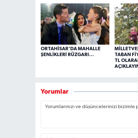
ORTAHİSAR'DA MAHALLE
MİLLETVE
ŞENLİKLERİ RÜZGARI…
TABAN Fİ
TL OLARA
AÇIKLAYI
Yorumlar