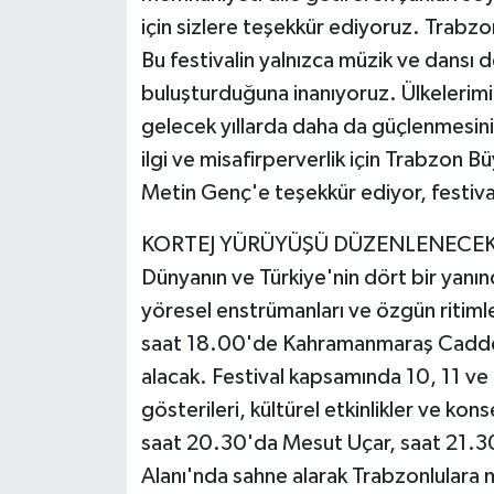
için sizlere teşekkür ediyoruz. Trab
Bu festivalin yalnızca müzik ve dansı de
buluşturduğuna inanıyoruz. Ülkelerimiz
gelecek yıllarda daha da güçlenmesini
ilgi ve misafirperverlik için Trabzon 
Metin Genç'e teşekkür ediyor, festival
KORTEJ YÜRÜYÜŞÜ DÜZENLENECE
Dünyanın ve Türkiye'nin dört bir yanınd
yöresel enstrümanları ve özgün ritimle
saat 18.00'de Kahramanmaraş Caddesi
alacak. Festival kapsamında 10, 11 ve
gösterileri, kültürel etkinlikler ve kon
saat 20.30'da Mesut Uçar, saat 21.30
Alanı'nda sahne alarak Trabzonlulara 