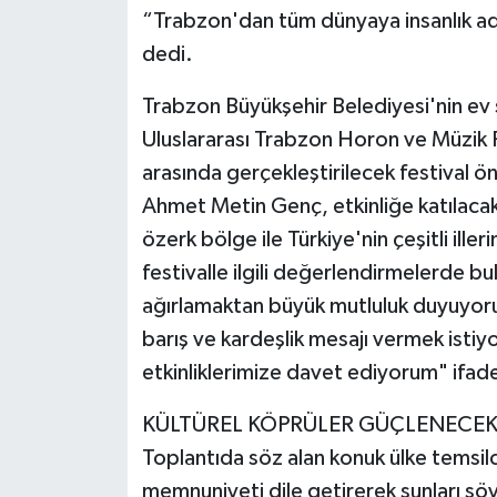
“Trabzon'dan tüm dünyaya insanlık adı
dedi.
Trabzon Büyükşehir Belediyesi'nin ev 
Uluslararası Trabzon Horon ve Müzik Fe
arasında gerçekleştirilecek festival 
Ahmet Metin Genç, etkinliğe katılacak y
özerk bölge ile Türkiye'nin çeşitli iller
festivalle ilgili değerlendirmelerde b
ağırlamaktan büyük mutluluk duyuyoru
barış ve kardeşlik mesajı vermek isti
etkinliklerimize davet ediyorum" ifadel
KÜLTÜREL KÖPRÜLER GÜÇLENECE
Toplantıda söz alan konuk ülke temsil
memnuniyeti dile getirerek şunları söyl