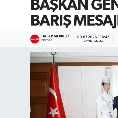
BAŞKAN GE
SİYASET
BARIŞ MESAJ
Teknoloji
TRABZON
HABER MERKEZI
09.07.2026 - 16:45
EDITÖR
YAYINLANMA
TRABZONSPOR
Yaşam