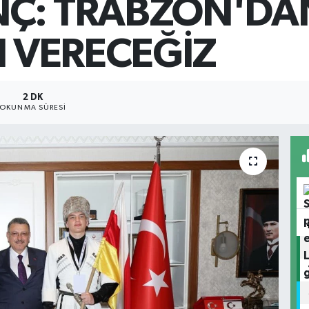
NÇ: TRABZON'DA
I VERECEĞİZ
2 DK
OKUNMA SÜRESI