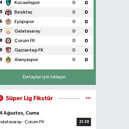
4
Kocaelispor
0
0
5
Beşiktaş
0
0
6
Eyüpspor
0
0
7
Galatasaray
0
0
8
Çorum FK
0
0
9
Gaziantep FK
0
0
0
Alanyaspor
0
0
Detaylar için tıklayın
Süper Lig Fikstür
4 Ağustos, Cuma
alatasaray - Çorum FK
21:30