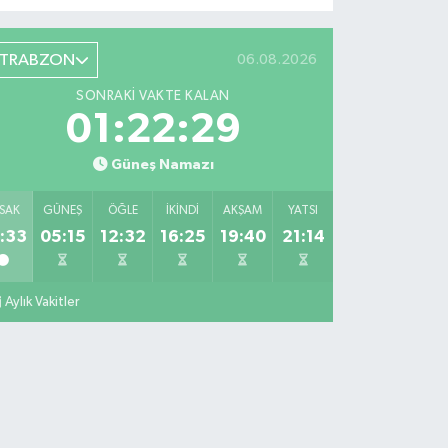
TRABZON
06.08.2026
SONRAKI VAKTE KALAN
01:22:28
Güneş Namazı
SAK
GÜNEŞ
ÖĞLE
İKINDI
AKŞAM
YATSI
:33
05:15
12:32
16:25
19:40
21:14
Aylık Vakitler