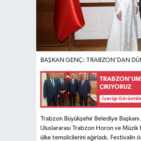
BAŞKAN GENÇ: TRABZON'DAN DÜNY
TRABZON’UMU
ÇIKIYORUZ
İçeriği Görüntül
Trabzon Büyükşehir Belediye Başkanı
Uluslararası Trabzon Horon ve Müzik F
ülke temsilcilerini ağırladı. Festival