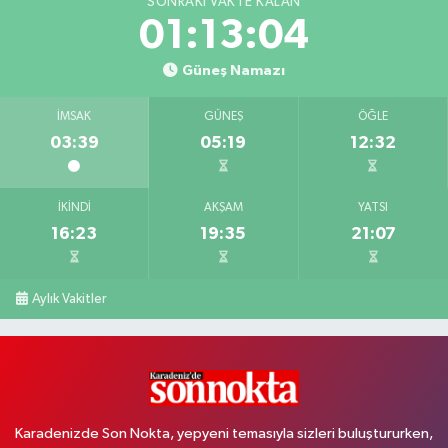
SONRAKI VAKTE KALAN
01:13:04
Güneş Namazı
İMSAK
GÜNEŞ
ÖĞLE
03:39
05:19
12:32
İKINDI
AKŞAM
YATSI
16:23
19:35
21:07
Aylık Vakitler
Karadenizde Son Nokta, yepyeni temasıyla sizleri buluştururken,