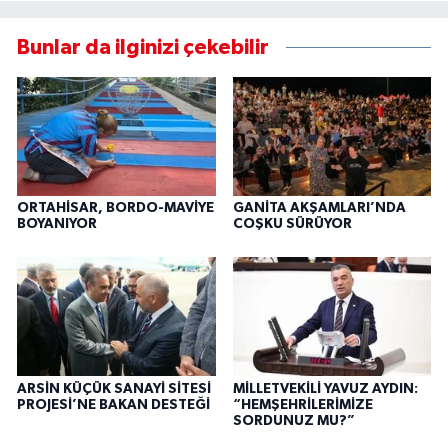
Bunlar da ilginizi çekebilir
ORTAHİSAR, BORDO-MAVİYE
GANİTA AKŞAMLARI’NDA
BOYANIYOR
COŞKU SÜRÜYOR
ARSİN KÜÇÜK SANAYİ SİTESİ
MİLLETVEKİLİ YAVUZ AYDIN:
PROJESİ’NE BAKAN DESTEĞİ
“HEMŞEHRİLERİMİZE
SORDUNUZ MU?”