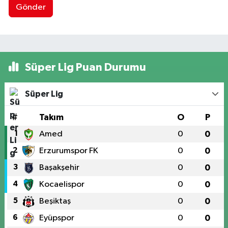
Gönder
Süper Lig Puan Durumu
Süper Lig
#
Takım
O
P
1
Amed
0
0
2
Erzurumspor FK
0
0
3
Başakşehir
0
0
4
Kocaelispor
0
0
5
Beşiktaş
0
0
6
Eyüpspor
0
0