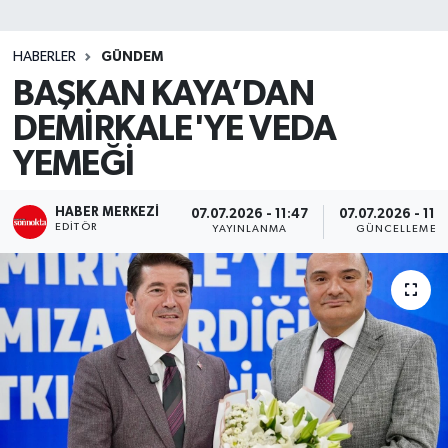
SİYASET
HABERLER
GÜNDEM
BAŞKAN KAYA’DAN
Teknoloji
DEMİRKALE'YE VEDA
TRABZON
YEMEĞİ
TRABZONSPOR
HABER MERKEZI
07.07.2026 - 11:47
07.07.2026 - 11:5
EDITÖR
YAYINLANMA
GÜNCELLEME
Yaşam