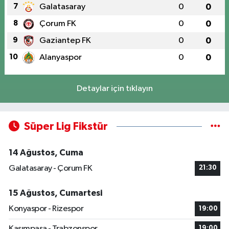
7
Galatasaray
0
0
8
Çorum FK
0
0
9
Gaziantep FK
0
0
10
Alanyaspor
0
0
Detaylar için tıklayın
Süper Lig Fikstür
14 Ağustos, Cuma
Galatasaray - Çorum FK
21:30
15 Ağustos, Cumartesi
Konyaspor - Rizespor
19:00
Kasımpaşa - Trabzonspor
19:00