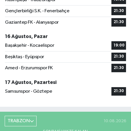
Gençlerbirliği S.K. - Fenerbahçe
21:30
Gaziantep FK - Alanyaspor
21:30
16 Ağustos, Pazar
Başakşehir - Kocaelispor
19:00
Beşiktaş - Eyüpspor
21:30
Amed - Erzurumspor FK
21:30
17 Ağustos, Pazartesi
Samsunspor - Göztepe
21:30
TRABZON
10.08.2026