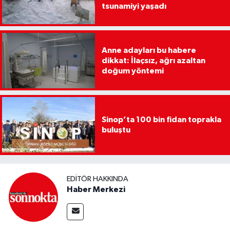
tsunamiyi yaşadı
Anne adayları bu habere
dikkat: İlaçsız, ağrı azaltan
doğum yöntemi
Sinop’ta 100 bin fidan toprakla
buluştu
EDITÖR HAKKINDA
Haber Merkezi