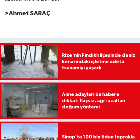
>Ahmet SARAÇ
Rize'nin Fındıklı ilçesinde deniz
kenarındaki işletme adeta
tsunamiyi yaşadı
Anne adayları bu habere
dikkat: İlaçsız, ağrı azaltan
doğum yöntemi
Sinop’ta 100 bin fidan toprakla