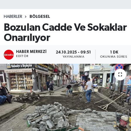
SİYASET
HABERLER
BÖLGESEL
Bozulan Cadde Ve Sokaklar
Teknoloji
Onarılıyor
TRABZON
HABER MERKEZI
24.10.2025 - 09:51
1 DK
TRABZONSPOR
EDITÖR
YAYINLANMA
OKUNMA SÜRESI
Yaşam