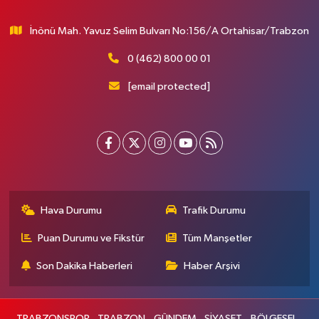
İnönü Mah. Yavuz Selim Bulvarı No:156/A Ortahisar/Trabzon
0 (462) 800 00 01
[email protected]
Hava Durumu
Trafik Durumu
Puan Durumu ve Fikstür
Tüm Manşetler
Son Dakika Haberleri
Haber Arşivi
TRABZONSPOR
TRABZON
GÜNDEM
SİYASET
BÖLGESEL