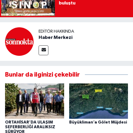
buluştu
EDITÖR HAKKINDA
Haber Merkezi
Bunlar da ilginizi çekebilir
ORTAHİSAR’DA ULAŞIM
Büyükliman’a Gölet Müjdesi
SEFERBERLİĞİ ARALIKSIZ
SÜRÜYOR