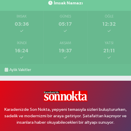
İmsak Namazı
İMSAK
GÜNEŞ
ÖĞLE
03:36
05:17
12:32
İKINDI
AKŞAM
YATSI
16:24
19:37
21:11
Aylık Vakitler
Karadenizde Son Nokta, yepyeni temasıyla sizleri buluştururken,
sadelik ve modernizmi bir araya getiriyor. Şatafattan kaçınıyor ve
insanlara haber okuyabilecekleri bir altyapı sunuyor.