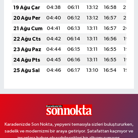
19 Ağu Çar
04:38
06:11
13:12
16:58
20:02
20 Ağu Per
04:40
06:12
13:12
16:57
20:01
21 Ağu Cum
04:41
06:13
13:11
16:57
20:00
22 Ağu Cts
04:42
06:14
13:11
16:56
19:58
23 Ağu Paz
04:44
06:15
13:11
16:55
19:57
24 Ağu Pts
04:45
06:16
13:11
16:55
19:55
25 Ağu Sal
04:46
06:17
13:10
16:54
19:54
Karadenizde Son Nokta, yepyeni temasıyla sizleri buluştururken,
sadelik ve modernizmi bir araya getiriyor. Şatafattan kaçınıyor ve
insanlara haber okuyabilecekleri bir altyapı sunuyor.