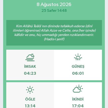
8 Ağustos 2026
SİYASET
25 Safer 1448
Teknoloji
Kim Allâhü Teâlâ'nın dininde tefakkuh ederse (dînî
ilimleri öğrenirse) Allah Azze ve Celle, ona (her işinde)
TRABZON
kâfidir ve onu, hiç ummadığı yerden rızıklandırıverir.
(Hadis-i şerif)
TRABZONSPOR
Yaşam
İMSAK
GÜNEŞ
04:23
06:01
ÖĞLE
İKINDI
13:14
17:04