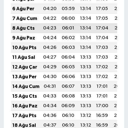
6 Ağu Per
04:20
05:59
13:14
17:05
20:19
7 Ağu Cum
04:22
06:00
13:14
17:05
20:18
8 Ağu Cts
04:23
06:01
13:14
17:04
20:17
9 Ağu Paz
04:24
06:02
13:14
17:04
20:16
10 Ağu Pts
04:26
06:03
13:14
17:03
20:14
11 Ağu Sal
04:27
06:04
13:13
17:03
20:13
12 Ağu Çar
04:29
06:05
13:13
17:02
20:12
13 Ağu Per
04:30
06:06
13:13
17:02
20:10
14 Ağu Cum
04:31
06:07
13:13
17:01
20:09
15 Ağu Cts
04:33
06:08
13:13
17:01
20:08
16 Ağu Paz
04:34
06:09
13:13
17:00
20:07
17 Ağu Pts
04:36
06:10
13:12
16:59
20:05
18 Ağu Sal
04:37
06:10
13:12
16:59
20:04