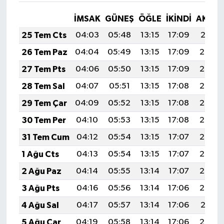
İMSAK
GÜNEŞ
ÖĞLE
İKINDI
AKŞA
25 Tem Cts
04:03
05:48
13:15
17:09
20:31
26 Tem Paz
04:04
05:49
13:15
17:09
20:30
27 Tem Pts
04:06
05:50
13:15
17:09
20:29
28 Tem Sal
04:07
05:51
13:15
17:08
20:29
29 Tem Çar
04:09
05:52
13:15
17:08
20:28
30 Tem Per
04:10
05:53
13:15
17:08
20:27
31 Tem Cum
04:12
05:54
13:15
17:07
20:26
1 Ağu Cts
04:13
05:54
13:15
17:07
20:25
2 Ağu Paz
04:14
05:55
13:14
17:07
20:24
3 Ağu Pts
04:16
05:56
13:14
17:06
20:22
4 Ağu Sal
04:17
05:57
13:14
17:06
20:21
5 Ağu Çar
04:19
05:58
13:14
17:06
20:20