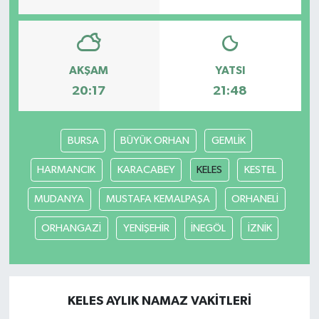
AKŞAM
YATSI
20:17
21:48
BURSA
BÜYÜK ORHAN
GEMLİK
HARMANCIK
KARACABEY
KELES
KESTEL
MUDANYA
MUSTAFA KEMALPAŞA
ORHANELİ
ORHANGAZİ
YENİŞEHİR
İNEGÖL
İZNİK
KELES AYLIK NAMAZ VAKITLERI