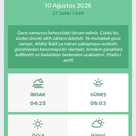
10 Ağustos 2026
SİYASET
27 Safer 1448
Teknoloji
Gece namazına (teheccüde) devam ediniz. Çünkü bu,
sizden önceki sâlih zâtların âdetidir. Ve muhakkak gece
TRABZON
namazı, Allâhü Teâlâ'ya mânen yaklaşmaya vesîledir,
günahlardan korunmaya bir vâsıtadır, birtakım günahlara
keffârettir ve hastalıkları bedenden uzaklaştırır. (Hadis-i
TRABZONSPOR
şerif)
Yaşam
İMSAK
GÜNEŞ
04:25
06:03
ÖĞLE
İKINDI