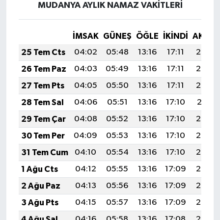
MUDANYA AYLIK NAMAZ VAKITLERI
İMSAK
GÜNEŞ
ÖĞLE
İKINDI
AKŞA
25 Tem Cts
04:02
05:48
13:16
17:11
20:34
26 Tem Paz
04:03
05:49
13:16
17:11
20:33
27 Tem Pts
04:05
05:50
13:16
17:11
20:32
28 Tem Sal
04:06
05:51
13:16
17:10
20:31
29 Tem Çar
04:08
05:52
13:16
17:10
20:30
30 Tem Per
04:09
05:53
13:16
17:10
20:29
31 Tem Cum
04:10
05:54
13:16
17:10
20:28
1 Ağu Cts
04:12
05:55
13:16
17:09
20:27
2 Ağu Paz
04:13
05:56
13:16
17:09
20:26
3 Ağu Pts
04:15
05:57
13:16
17:09
20:25
4 Ağu Sal
04:16
05:58
13:16
17:08
20:24