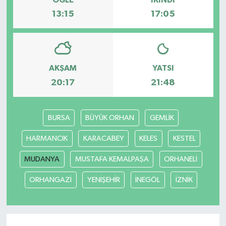
13:15
17:05
AKŞAM
YATSI
20:17
21:48
BURSA
BÜYÜK ORHAN
GEMLİK
HARMANCIK
KARACABEY
KELES
KESTEL
MUDANYA
MUSTAFA KEMALPAŞA
ORHANELİ
ORHANGAZİ
YENİŞEHİR
İNEGÖL
İZNİK