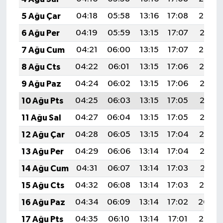
5 Ağu Çar
04:18
05:58
13:16
17:08
20:23
6 Ağu Per
04:19
05:59
13:15
17:07
20:21
7 Ağu Cum
04:21
06:00
13:15
17:07
20:20
8 Ağu Cts
04:22
06:01
13:15
17:06
20:19
9 Ağu Paz
04:24
06:02
13:15
17:06
20:18
10 Ağu Pts
04:25
06:03
13:15
17:05
20:17
11 Ağu Sal
04:27
06:04
13:15
17:05
20:15
12 Ağu Çar
04:28
06:05
13:15
17:04
20:14
13 Ağu Per
04:29
06:06
13:14
17:04
20:13
14 Ağu Cum
04:31
06:07
13:14
17:03
20:11
15 Ağu Cts
04:32
06:08
13:14
17:03
20:10
16 Ağu Paz
04:34
06:09
13:14
17:02
20:09
17 Ağu Pts
04:35
06:10
13:14
17:01
20:07