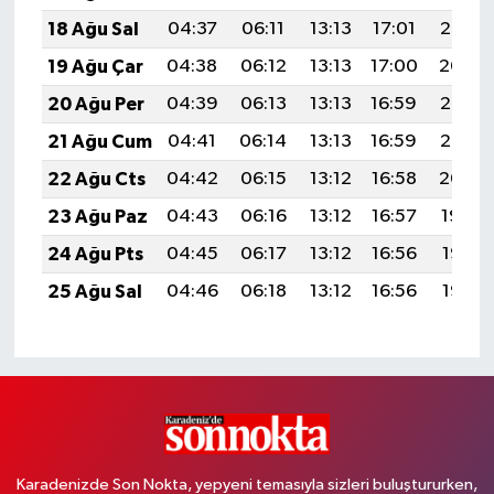
18 Ağu Sal
04:37
06:11
13:13
17:01
20:06
19 Ağu Çar
04:38
06:12
13:13
17:00
20:04
20 Ağu Per
04:39
06:13
13:13
16:59
20:03
21 Ağu Cum
04:41
06:14
13:13
16:59
20:02
22 Ağu Cts
04:42
06:15
13:12
16:58
20:00
23 Ağu Paz
04:43
06:16
13:12
16:57
19:59
24 Ağu Pts
04:45
06:17
13:12
16:56
19:57
25 Ağu Sal
04:46
06:18
13:12
16:56
19:56
Karadenizde Son Nokta, yepyeni temasıyla sizleri buluştururken,