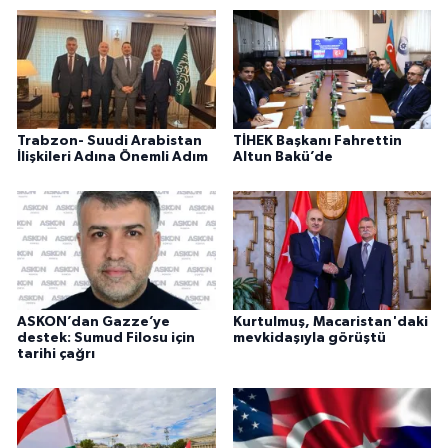
Trabzon- Suudi Arabistan
TİHEK Başkanı Fahrettin
İlişkileri Adına Önemli Adım
Altun Bakü’de
ASKON’dan Gazze’ye
Kurtulmuş, Macaristan'daki
destek: Sumud Filosu için
mevkidaşıyla görüştü
tarihi çağrı