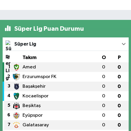
Süper Lig Puan Durumu
Süper Lig
#
Takım
O
P
1
Amed
0
0
2
Erzurumspor FK
0
0
3
Başakşehir
0
0
4
Kocaelispor
0
0
5
Beşiktaş
0
0
6
Eyüpspor
0
0
7
Galatasaray
0
0