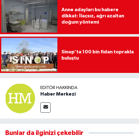
Anne adayları bu habere
dikkat: İlaçsız, ağrı azaltan
doğum yöntemi
Sinop’ta 100 bin fidan toprakla
buluştu
EDITÖR HAKKINDA
Haber Merkezi
Bunlar da ilginizi çekebilir