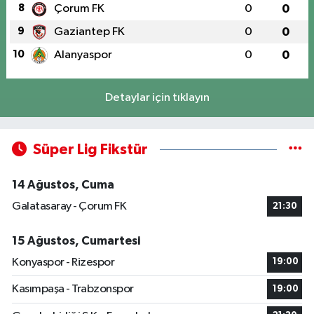
8
Çorum FK
0
0
9
Gaziantep FK
0
0
10
Alanyaspor
0
0
Detaylar için tıklayın
Süper Lig Fikstür
14 Ağustos, Cuma
Galatasaray - Çorum FK
21:30
15 Ağustos, Cumartesi
Konyaspor - Rizespor
19:00
Kasımpaşa - Trabzonspor
19:00