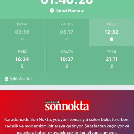
01:40:27
İkindi Namazı
İMSAK
GÜNEŞ
ÖĞLE
03:36
05:17
12:32
İKINDI
AKŞAM
YATSI
16:24
19:37
21:11
Aylık Vakitler
Karadenizde Son Nokta, yepyeni temasıyla sizleri buluştururken,
sadelik ve modernizmi bir araya getiriyor. Şatafattan kaçınıyor ve
insanlara haber okuyabilecekleri bir altyapı sunuyor.