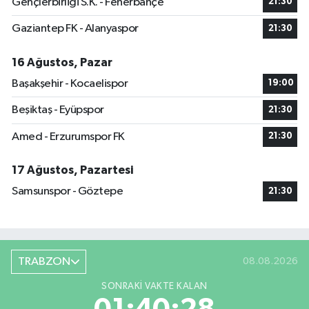
Gençlerbirliği S.K. - Fenerbahçe
21:30
Gaziantep FK - Alanyaspor
21:30
16 Ağustos, Pazar
Başakşehir - Kocaelispor
19:00
Beşiktaş - Eyüpspor
21:30
Amed - Erzurumspor FK
21:30
17 Ağustos, Pazartesi
Samsunspor - Göztepe
21:30
TRABZON
08.08.2026
SONRAKI VAKTE KALAN