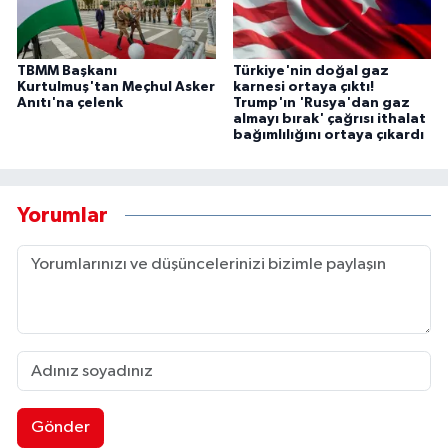
TBMM Başkanı
Türkiye'nin doğal gaz
Kurtulmuş'tan Meçhul Asker
karnesi ortaya çıktı!
Anıtı'na çelenk
Trump'ın 'Rusya'dan gaz
almayı bırak' çağrısı ithalat
bağımlılığını ortaya çıkardı
Yorumlar
Gönder