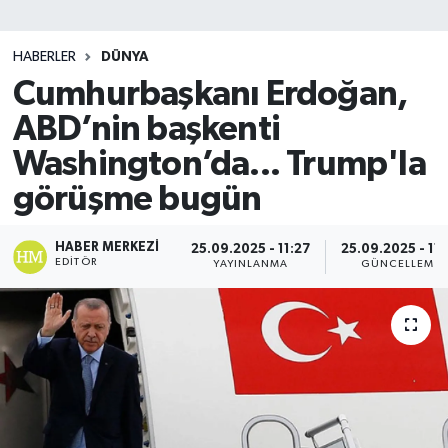
SİYASET
HABERLER
DÜNYA
Cumhurbaşkanı Erdoğan,
Teknoloji
ABD’nin başkenti
TRABZON
Washington’da... Trump'la
TRABZONSPOR
görüşme bugün
Yaşam
HABER MERKEZI
25.09.2025 - 11:27
25.09.2025 - 11:
EDITÖR
YAYINLANMA
GÜNCELLEME