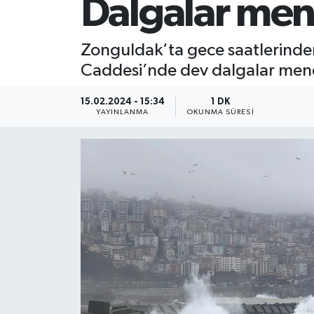
Dalgalar mend
SİYASET
Zonguldak’ta gece saatlerinden 
Teknoloji
Caddesi’nde dev dalgalar mendi
TRABZON
15.02.2024 - 15:34
1 DK
YAYINLANMA
OKUNMA SÜRESI
TRABZONSPOR
Yaşam