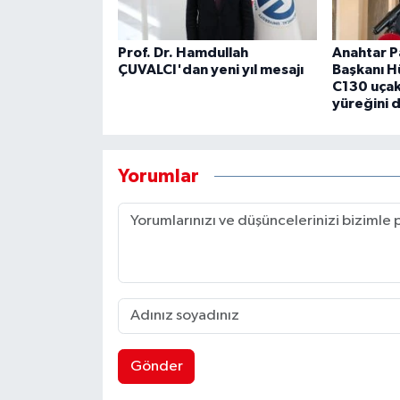
Prof. Dr. Hamdullah
Anahtar Pa
ÇUVALCI'dan yeni yıl mesajı
Başkanı H
C130 uçak
yüreğini 
Yorumlar
Gönder