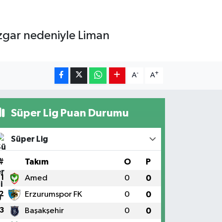
üzgar nedeniyle Liman
-
+
A
A
Süper Lig Puan Durumu
Süper Lig
#
Takım
O
P
1
Amed
0
0
2
Erzurumspor FK
0
0
3
Başakşehir
0
0