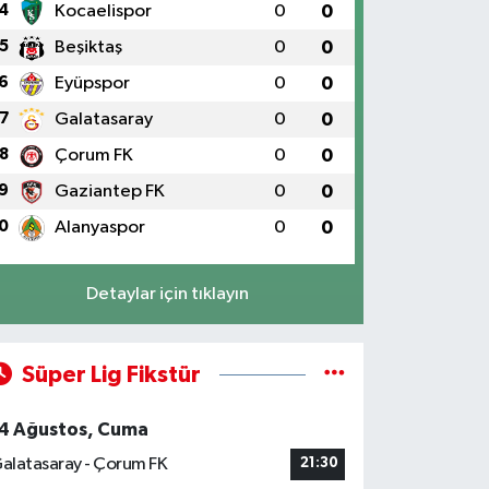
4
Kocaelispor
0
0
5
Beşiktaş
0
0
6
Eyüpspor
0
0
7
Galatasaray
0
0
8
Çorum FK
0
0
9
Gaziantep FK
0
0
0
Alanyaspor
0
0
Detaylar için tıklayın
Süper Lig Fikstür
4 Ağustos, Cuma
alatasaray - Çorum FK
21:30