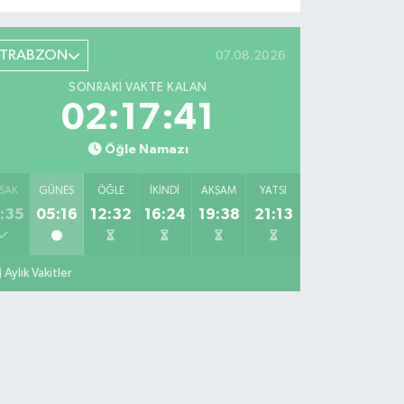
TRABZON
07.08.2026
SONRAKI VAKTE KALAN
02:17:40
Öğle Namazı
SAK
GÜNEŞ
ÖĞLE
İKINDI
AKŞAM
YATSI
:35
05:16
12:32
16:24
19:38
21:13
Aylık Vakitler