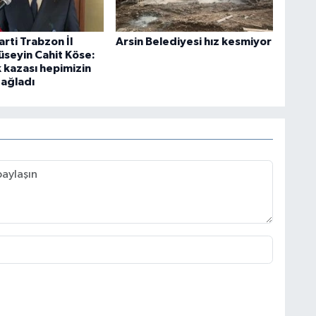
rti Trabzon İl
Arsin Belediyesi hız kesmiyor
üseyin Cahit Köse:
 kazası hepimizin
dağladı