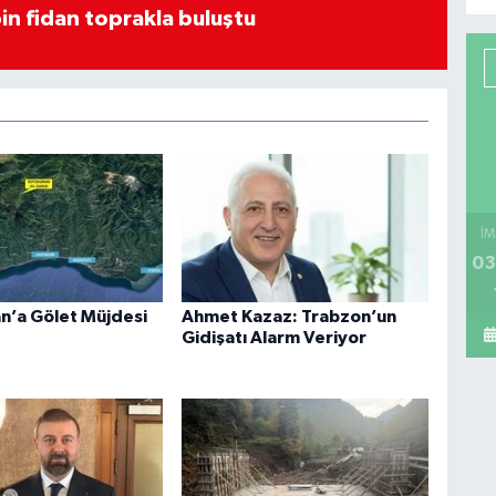
in fidan toprakla buluştu
İM
03
n’a Gölet Müjdesi
Ahmet Kazaz: Trabzon’un
Gidişatı Alarm Veriyor