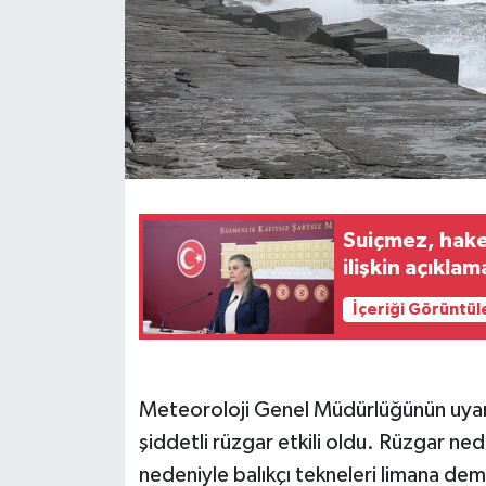
Suiçmez, hake
ilişkin açıkla
İçeriği Görüntül
Meteoroloji Genel Müdürlüğünün uyarı
şiddetli rüzgar etkili oldu. Rüzgar ne
nedeniyle balıkçı tekneleri limana dem