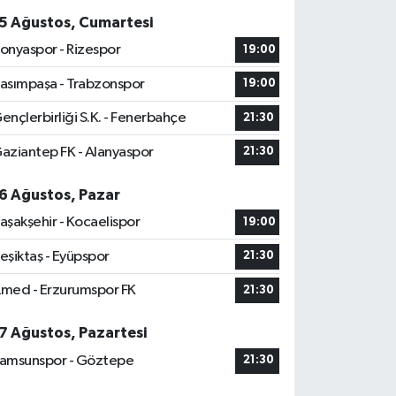
5 Ağustos, Cumartesi
onyaspor - Rizespor
19:00
asımpaşa - Trabzonspor
19:00
ençlerbirliği S.K. - Fenerbahçe
21:30
aziantep FK - Alanyaspor
21:30
6 Ağustos, Pazar
aşakşehir - Kocaelispor
19:00
eşiktaş - Eyüpspor
21:30
med - Erzurumspor FK
21:30
7 Ağustos, Pazartesi
amsunspor - Göztepe
21:30