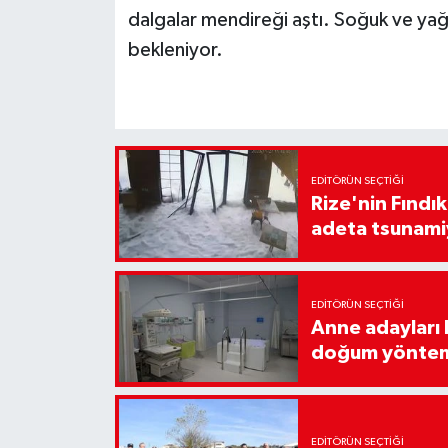
dalgalar mendireği aştı. Soğuk ve yağ
bekleniyor.
EDITÖRÜN SEÇTIĞI
Rize'nin Fındık
adeta tsunami
EDITÖRÜN SEÇTIĞI
Anne adayları b
doğum yönte
EDITÖRÜN SEÇTIĞI