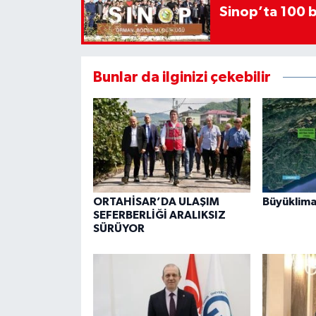
Sinop’ta 100 b
Bunlar da ilginizi çekebilir
ORTAHİSAR’DA ULAŞIM
Büyüklima
SEFERBERLİĞİ ARALIKSIZ
SÜRÜYOR