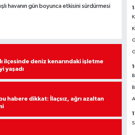
ışlı havanın gün boyunca etkisini sürdürmesi
1
K
K
G
G
lı ilçesinde deniz kenarındaki işletme
1
yi yaşadı
B
B
u habere dikkat: İlaçsız, ağrı azaltan
A
mi
1
S