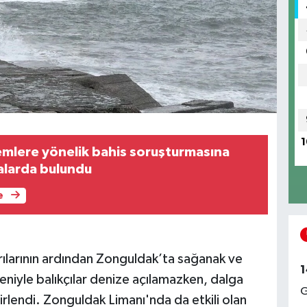
1
mlere yönelik bahis soruşturmasına
malarda bulundu
e
larının ardından Zonguldak’ta sağanak ve
1
deniyle balıkçılar denize açılamazken, dalga
G
irlendi. Zonguldak Limanı'nda da etkili olan