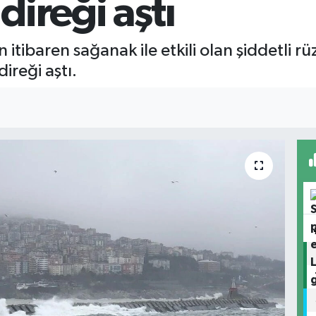
ireği aştı
itibaren sağanak ile etkili olan şiddetli r
reği aştı.