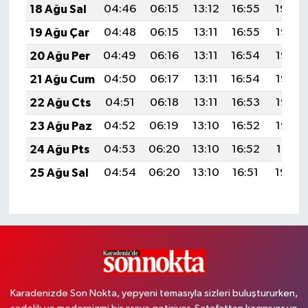
18 Ağu Sal
04:46
06:15
13:12
16:55
19:59
19 Ağu Çar
04:48
06:15
13:11
16:55
19:57
20 Ağu Per
04:49
06:16
13:11
16:54
19:56
21 Ağu Cum
04:50
06:17
13:11
16:54
19:55
22 Ağu Cts
04:51
06:18
13:11
16:53
19:53
23 Ağu Paz
04:52
06:19
13:10
16:52
19:52
24 Ağu Pts
04:53
06:20
13:10
16:52
19:51
25 Ağu Sal
04:54
06:20
13:10
16:51
19:49
Karadenizde Son Nokta, yepyeni temasıyla sizleri buluştururken,