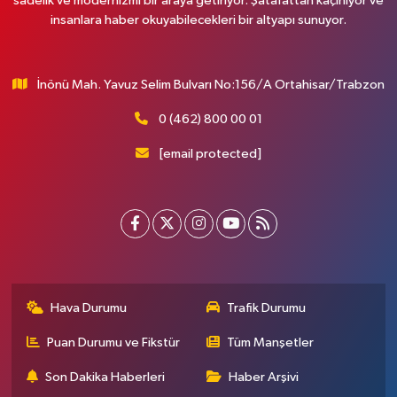
sadelik ve modernizmi bir araya getiriyor. Şatafattan kaçınıyor ve
insanlara haber okuyabilecekleri bir altyapı sunuyor.
İnönü Mah. Yavuz Selim Bulvarı No:156/A Ortahisar/Trabzon
0 (462) 800 00 01
[email protected]
Hava Durumu
Trafik Durumu
Puan Durumu ve Fikstür
Tüm Manşetler
Son Dakika Haberleri
Haber Arşivi