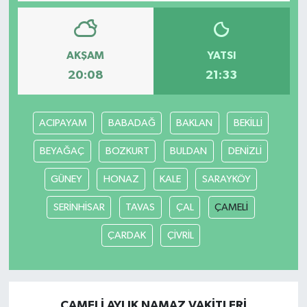
AKŞAM
YATSI
20:08
21:33
ACIPAYAM
BABADAĞ
BAKLAN
BEKİLLİ
BEYAĞAÇ
BOZKURT
BULDAN
DENİZLİ
GÜNEY
HONAZ
KALE
SARAYKÖY
SERİNHİSAR
TAVAS
ÇAL
ÇAMELİ
ÇARDAK
ÇİVRİL
ÇAMELİ AYLIK NAMAZ VAKITLERI