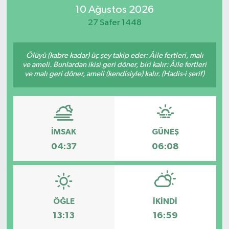
10 Ağustos 2026
SİYASET
27 Safer 1448
Teknoloji
Ölüyü (kabre kadar) üç şey takip eder: Âile fertleri, malı
ve ameli. Bunlardan ikisi geri döner, biri kalır: Âile fertleri
TRABZON
ve malı geri döner, ameli (kendisiyle) kalır. (Hadis-i şerif)
TRABZONSPOR
Yaşam
İMSAK
GÜNEŞ
04:37
06:08
ÖĞLE
İKINDI
13:13
16:59