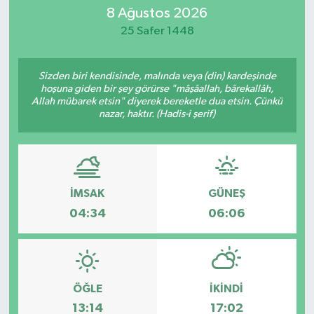
8 Ağustos 2026
SİYASET
25 Safer 1448
Teknoloji
Sizden biri kendisinde, malında veya (din) kardeşinde
hoşuna giden bir şey görürse "mâşâallah, bârekallâh,
TRABZON
Allah mübarek etsin" diyerek bereketle dua etsin. Çünkü
nazar, haktır. (Hadis-i şerif)
TRABZONSPOR
Yaşam
İMSAK
GÜNEŞ
04:34
06:06
ÖĞLE
İKINDI
13:14
17:02