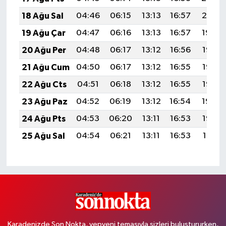
18 Ağu Sal
04:46
06:15
13:13
16:57
20:01
19 Ağu Çar
04:47
06:16
13:13
16:57
19:59
20 Ağu Per
04:48
06:17
13:12
16:56
19:58
21 Ağu Cum
04:50
06:17
13:12
16:55
19:57
22 Ağu Cts
04:51
06:18
13:12
16:55
19:55
23 Ağu Paz
04:52
06:19
13:12
16:54
19:54
24 Ağu Pts
04:53
06:20
13:11
16:53
19:53
25 Ağu Sal
04:54
06:21
13:11
16:53
19:51
Karadenizde Son Nokta, yepyeni temasıyla sizleri buluştururken,