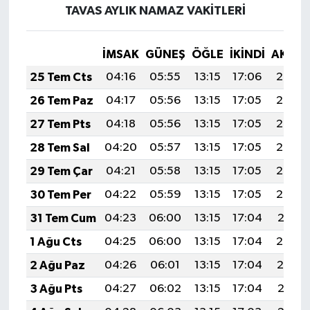
TAVAS AYLIK NAMAZ VAKITLERI
İMSAK
GÜNEŞ
ÖĞLE
İKINDI
AKŞA
25 Tem Cts
04:16
05:55
13:15
17:06
20:26
26 Tem Paz
04:17
05:56
13:15
17:05
20:25
27 Tem Pts
04:18
05:56
13:15
17:05
20:24
28 Tem Sal
04:20
05:57
13:15
17:05
20:23
29 Tem Çar
04:21
05:58
13:15
17:05
20:23
30 Tem Per
04:22
05:59
13:15
17:05
20:22
31 Tem Cum
04:23
06:00
13:15
17:04
20:21
1 Ağu Cts
04:25
06:00
13:15
17:04
20:20
2 Ağu Paz
04:26
06:01
13:15
17:04
20:19
3 Ağu Pts
04:27
06:02
13:15
17:04
20:18