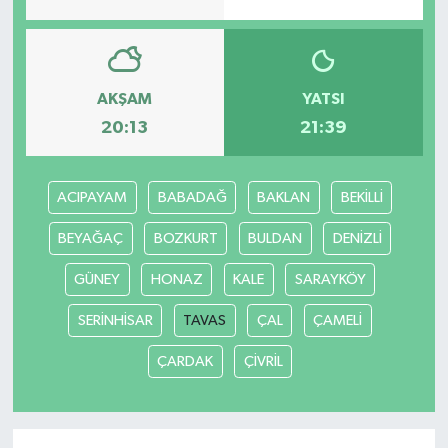
AKŞAM
YATSI
20:13
21:39
ACIPAYAM
BABADAĞ
BAKLAN
BEKİLLİ
BEYAĞAÇ
BOZKURT
BULDAN
DENİZLİ
GÜNEY
HONAZ
KALE
SARAYKÖY
SERİNHİSAR
TAVAS
ÇAL
ÇAMELİ
ÇARDAK
ÇİVRİL