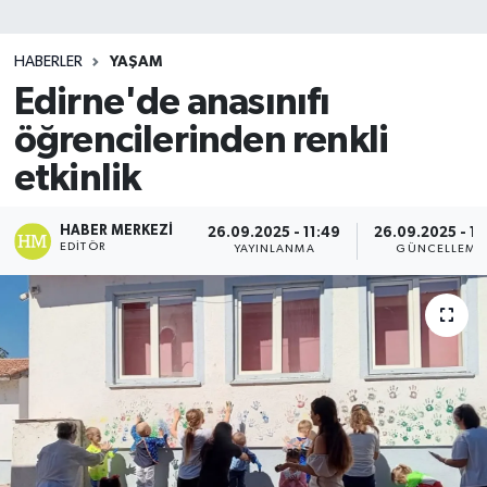
SİYASET
HABERLER
YAŞAM
Edirne'de anasınıfı
Teknoloji
öğrencilerinden renkli
TRABZON
etkinlik
TRABZONSPOR
HABER MERKEZI
26.09.2025 - 11:49
26.09.2025 - 11
EDITÖR
YAYINLANMA
GÜNCELLEME
Yaşam