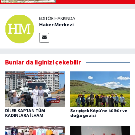
EDITÖR HAKKINDA
Haber Merkezi
Bunlar da ilginizi çekebilir
DİLEK KAPTAN TÜM
Sarıçiçek Köyü’ne kültür ve
KADINLARA İLHAM
doğa gezisi