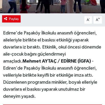
Paylaş
-
+
A
A
Edirne'de Paşaköy İlkokulu anasınıfı öğrencileri,
aileleriyle birlikte el baskısı etkinliği yaparak
duvarlara iz bıraktı. Etkinlik, okul öncesi dönemde
aile-çocuk bağını güçlendirmeyi
amaçladı.
Mehmet AYTAÇ / EDİRNE (İGFA)
-
Ediren'de Paşaköy İlkokulu anasınıfı öğrencileri,
velileriyle birlikte keyifli bir etkinliğe imza attı.
Düzenlenen programda minikler, boyalı elleriyle
duvarlara el baskısı yaparak unutulmaz bir
deneyim yaşadı.