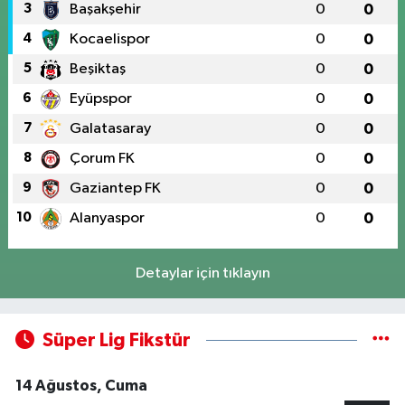
3
Başakşehir
0
0
4
Kocaelispor
0
0
5
Beşiktaş
0
0
6
Eyüpspor
0
0
7
Galatasaray
0
0
8
Çorum FK
0
0
9
Gaziantep FK
0
0
10
Alanyaspor
0
0
Detaylar için tıklayın
Süper Lig Fikstür
14 Ağustos, Cuma