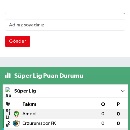
Gönder
Süper Lig Puan Durumu
Süper Lig
#
Takım
O
P
1
Amed
0
0
2
Erzurumspor FK
0
0