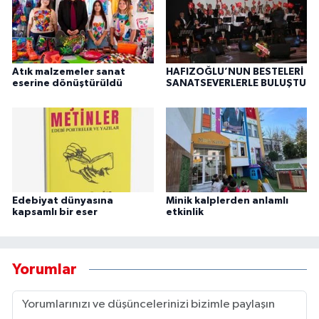
Atık malzemeler sanat
HAFIZOĞLU’NUN BESTELERİ
eserine dönüştürüldü
SANATSEVERLERLE BULUŞTU
Edebiyat dünyasına
Minik kalplerden anlamlı
kapsamlı bir eser
etkinlik
Yorumlar