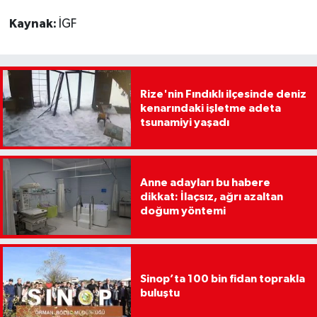
Kaynak:
İGF
Rize'nin Fındıklı ilçesinde deniz
kenarındaki işletme adeta
tsunamiyi yaşadı
Anne adayları bu habere
dikkat: İlaçsız, ağrı azaltan
doğum yöntemi
Sinop’ta 100 bin fidan toprakla
buluştu