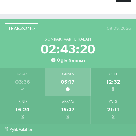
TRABZON
08.08.2026
SONRAKI VAKTE KALAN
02:43:19
Öğle Namazı
İMSAK
GÜNEŞ
ÖĞLE
03:36
05:17
12:32
İKINDI
AKŞAM
YATSI
16:24
19:37
21:11
Aylık Vakitler