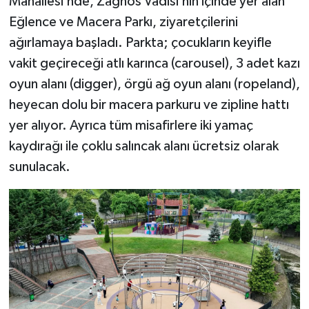
Mahallesi’nde, Zağnos Vadisi’nin içinde yer alan
Eğlence ve Macera Parkı, ziyaretçilerini
ağırlamaya başladı. Parkta; çocukların keyifle
vakit geçireceği atlı karınca (carousel), 3 adet kazı
oyun alanı (digger), örgü ağ oyun alanı (ropeland),
heyecan dolu bir macera parkuru ve zipline hattı
yer alıyor. Ayrıca tüm misafirlere iki yamaç
kaydırağı ile çoklu salıncak alanı ücretsiz olarak
sunulacak.