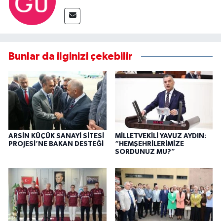
Bunlar da ilginizi çekebilir
ARSİN KÜÇÜK SANAYİ SİTESİ
MİLLETVEKİLİ YAVUZ AYDIN:
PROJESİ’NE BAKAN DESTEĞİ
“HEMŞEHRİLERİMİZE
SORDUNUZ MU?”