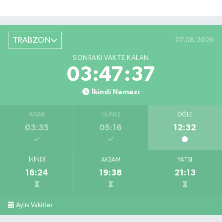
TRABZON
07.08.2026
SONRAKI VAKTE KALAN
03:47:36
İkindi Namazı
İMSAK
GÜNEŞ
ÖĞLE
03:35
05:16
12:32
İKINDI
AKŞAM
YATSI
16:24
19:38
21:13
Aylık Vakitler