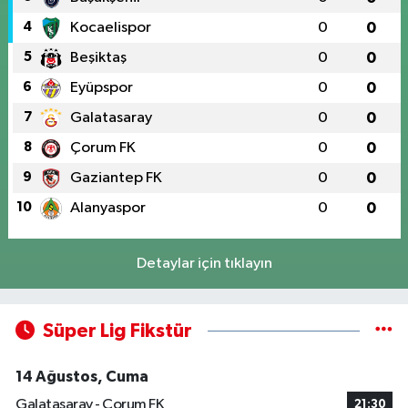
4
Kocaelispor
0
0
5
Beşiktaş
0
0
6
Eyüpspor
0
0
7
Galatasaray
0
0
8
Çorum FK
0
0
9
Gaziantep FK
0
0
10
Alanyaspor
0
0
Detaylar için tıklayın
Süper Lig Fikstür
14 Ağustos, Cuma
Galatasaray - Çorum FK
21:30