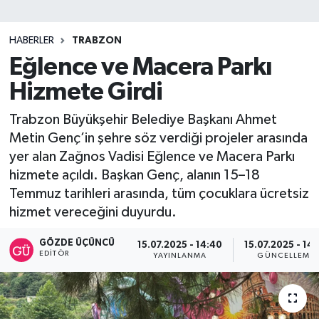
SİYASET
HABERLER
TRABZON
Eğlence ve Macera Parkı
Teknoloji
Hizmete Girdi
TRABZON
Trabzon Büyükşehir Belediye Başkanı Ahmet
TRABZONSPOR
Metin Genç’in şehre söz verdiği projeler arasında
yer alan Zağnos Vadisi Eğlence ve Macera Parkı
Yaşam
hizmete açıldı. Başkan Genç, alanın 15–18
Temmuz tarihleri arasında, tüm çocuklara ücretsiz
hizmet vereceğini duyurdu.
GÖZDE ÜÇÜNCÜ
15.07.2025 - 14:40
15.07.2025 - 14:
EDITÖR
YAYINLANMA
GÜNCELLEME