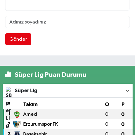
Gönder
Süper Lig Puan Durumu
Süper Lig
#
Takım
O
P
1
Amed
0
0
2
Erzurumspor FK
0
0
3
Başakşehir
0
0