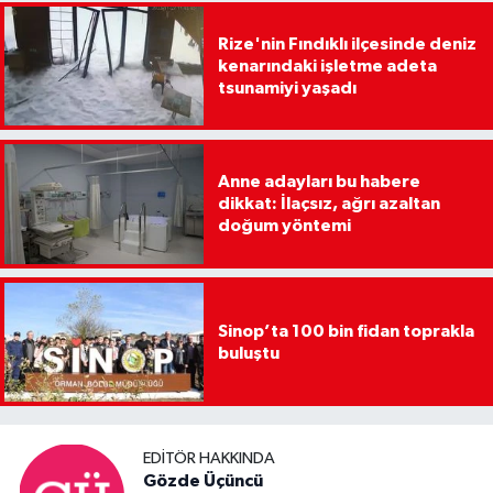
Rize'nin Fındıklı ilçesinde deniz
kenarındaki işletme adeta
tsunamiyi yaşadı
Anne adayları bu habere
dikkat: İlaçsız, ağrı azaltan
doğum yöntemi
Sinop’ta 100 bin fidan toprakla
buluştu
EDITÖR HAKKINDA
Gözde Üçüncü