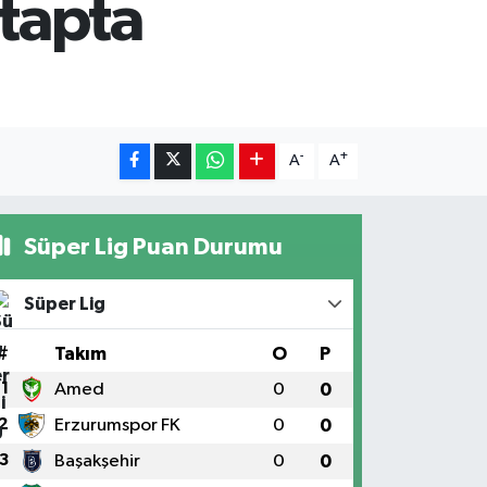
etapta
-
+
A
A
Süper Lig Puan Durumu
Süper Lig
#
Takım
O
P
1
Amed
0
0
2
Erzurumspor FK
0
0
3
Başakşehir
0
0