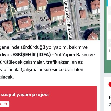
 genelinde sürdürdüğü yol yapım, bakım ve
1
diyor.
ESKİŞEHİR (İGFA) -
Yol Yapım Bakım ve
rütülecek çalışmalar, trafik akışını en az
apılacak. Çalışmalar süresince belirtilen
ılacak.
65 yaş üstüne sosyal yaşam projesi
1
e
G