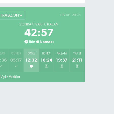
TRABZON
08.08.2026
SONRAKI VAKTE KALAN
42:56
İkindi Namazı
SAK
GÜNEŞ
ÖĞLE
İKINDI
AKŞAM
YATSI
:36
05:17
12:32
16:24
19:37
21:11
Aylık Vakitler