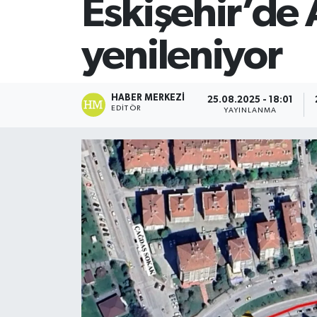
Eskişehir’de 
SİYASET
yenileniyor
Teknoloji
TRABZON
HABER MERKEZI
25.08.2025 - 18:01
EDITÖR
YAYINLANMA
TRABZONSPOR
Yaşam