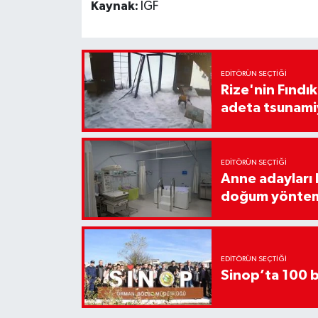
Kaynak:
İGF
EDITÖRÜN SEÇTIĞI
Rize'nin Fındık
adeta tsunami
EDITÖRÜN SEÇTIĞI
Anne adayları b
doğum yönte
EDITÖRÜN SEÇTIĞI
Sinop’ta 100 b