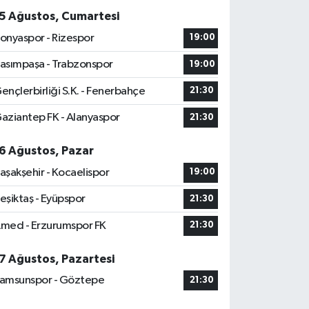
5 Ağustos, Cumartesi
onyaspor - Rizespor
19:00
asımpaşa - Trabzonspor
19:00
ençlerbirliği S.K. - Fenerbahçe
21:30
aziantep FK - Alanyaspor
21:30
6 Ağustos, Pazar
aşakşehir - Kocaelispor
19:00
eşiktaş - Eyüpspor
21:30
med - Erzurumspor FK
21:30
7 Ağustos, Pazartesi
amsunspor - Göztepe
21:30