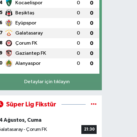
4
Kocaelispor
0
0
5
Beşiktaş
0
0
6
Eyüpspor
0
0
7
Galatasaray
0
0
8
Çorum FK
0
0
9
Gaziantep FK
0
0
0
Alanyaspor
0
0
Detaylar için tıklayın
Süper Lig Fikstür
4 Ağustos, Cuma
alatasaray - Çorum FK
21:30