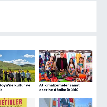
Köyü’ne kültür ve
Atık malzemeler sanat
si
eserine dönüştürüldü