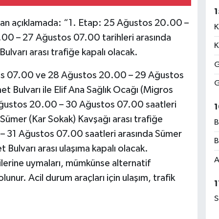
1
ılan açıklamada: “1. Etap: 25 Ağustos 20.00 –
K
0 – 27 Ağustos 07.00 tarihleri arasında
K
Bulvarı arası trafiğe kapalı olacak.
G
s 07.00 ve 28 Ağustos 20.00 – 29 Ağustos
G
et Bulvarı ile Elif Ana Sağlık Ocağı (Migros
Ağustos 20.00 – 30 Ağustos 07.00 saatleri
1
e Sümer (Kar Sokak) Kavşağı arası trafiğe
B
– 31 Ağustos 07.00 saatleri arasında Sümer
B
 Bulvarı arası ulaşıma kapalı olacak.
A
çilerine uymaları, mümkünse alternatif
unur. Acil durum araçları için ulaşım, trafik
1
S