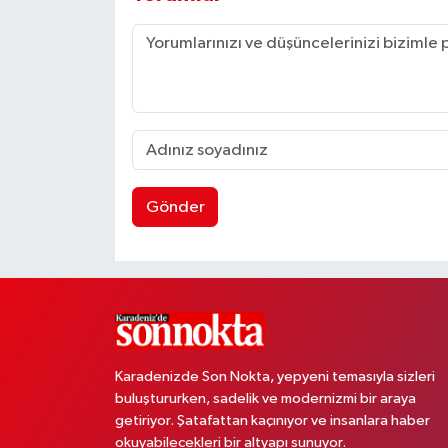
Gönder
Karadenizde Son Nokta, yepyeni temasıyla sizleri
buluştururken, sadelik ve modernizmi bir araya
getiriyor. Şatafattan kaçınıyor ve insanlara haber
okuyabilecekleri bir altyapı sunuyor.