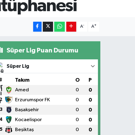
ütüphanesi
-
+
A
A
Süper Lig Puan Durumu
Süper Lig
#
Takım
O
P
1
Amed
0
0
2
Erzurumspor FK
0
0
3
Başakşehir
0
0
4
Kocaelispor
0
0
5
Beşiktaş
0
0