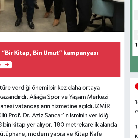
1
Ortahisar’dan “Bir Kitap, Bin Umut” kampanyası
e
ltüre verdiği önemi bir kez daha ortaya
kazandırdı. Aliağa Spor ve Yaşam Merkezi
1
hanesi vatandaşların hizmetine açıldı.İZMİR
G
lü Prof. Dr. Aziz Sancar’ın isminin verildiği
3 bin kitap yer alıyor. 180 metrekarelik alanda
1
 kütüphane, modern yapısı ve Kitap Kafe
K