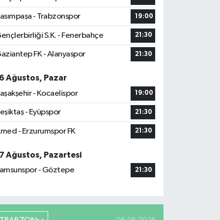
asımpaşa - Trabzonspor
19:00
ençlerbirliği S.K. - Fenerbahçe
21:30
aziantep FK - Alanyaspor
21:30
6 Ağustos, Pazar
aşakşehir - Kocaelispor
19:00
eşiktaş - Eyüpspor
21:30
med - Erzurumspor FK
21:30
7 Ağustos, Pazartesi
amsunspor - Göztepe
21:30
06.08.2026