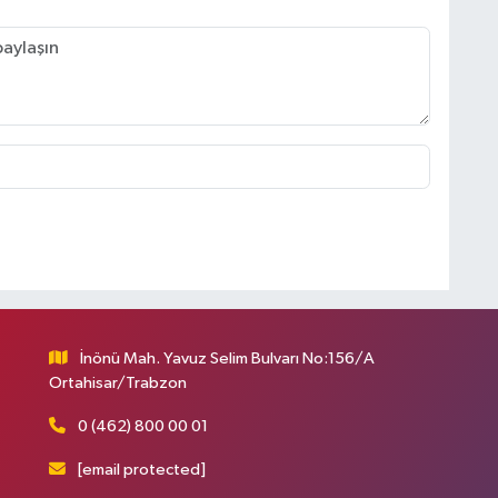
İnönü Mah. Yavuz Selim Bulvarı No:156/A
Ortahisar/Trabzon
0 (462) 800 00 01
[email protected]