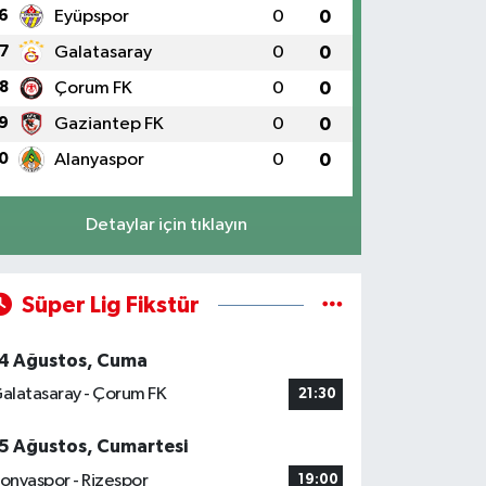
6
Eyüpspor
0
0
7
Galatasaray
0
0
8
Çorum FK
0
0
9
Gaziantep FK
0
0
0
Alanyaspor
0
0
Detaylar için tıklayın
Süper Lig Fikstür
4 Ağustos, Cuma
alatasaray - Çorum FK
21:30
5 Ağustos, Cumartesi
onyaspor - Rizespor
19:00