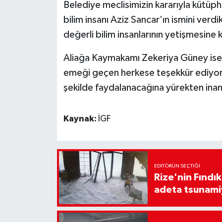
Belediye meclisimizin kararıyla kütüp
bilim insanı Aziz Sancar’ın ismini verd
değerli bilim insanlarının yetişmesine 
Aliağa Kaymakamı Zekeriya Güney ise
emeği geçen herkese teşekkür ediyor
şekilde faydalanacağına yürekten inanı
Kaynak:
İGF
EDITÖRÜN SEÇTIĞI
Rize'nin Fındık
adeta tsunami