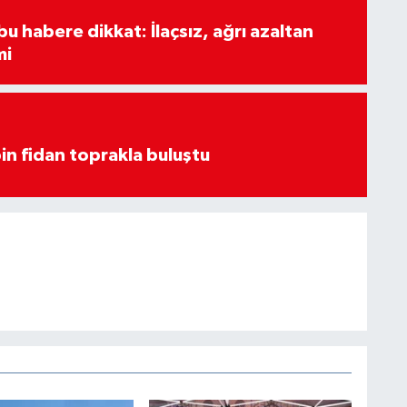
u habere dikkat: İlaçsız, ağrı azaltan
mi
in fidan toprakla buluştu