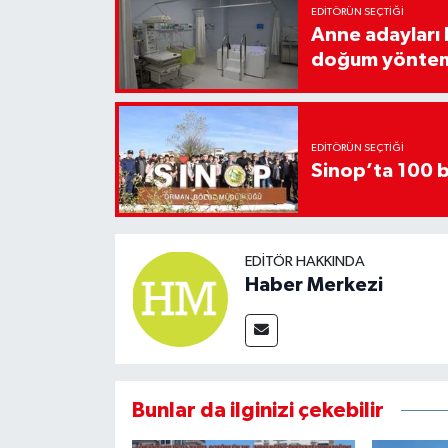
EDITÖRÜN SEÇTIĞI
Anne adayları b
doğum yönte
EDITÖRÜN SEÇTIĞI
Sinop’ta 100 b
EDITÖR HAKKINDA
Haber Merkezi
Bunlar da ilginizi çekebilir