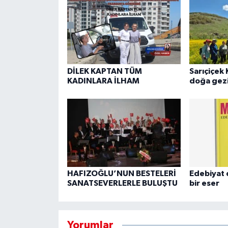
DİLEK KAPTAN TÜM
Sarıçiçek 
KADINLARA İLHAM
doğa gezi
HAFIZOĞLU’NUN BESTELERİ
Edebiyat 
SANATSEVERLERLE BULUŞTU
bir eser
Yorumlar