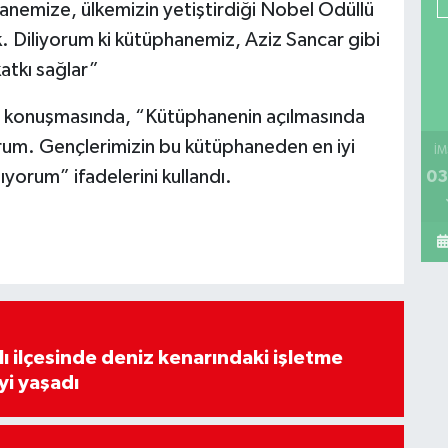
hanemize, ülkemizin yetiştirdiği Nobel Ödüllü
ik. Diliyorum ki kütüphanemiz, Aziz Sancar gibi
katkı sağlar”
 konuşmasında, “Kütüphanenin açılmasında
um. Gençlerimizin bu kütüphaneden en iyi
İM
yorum” ifadelerini kullandı.
03
lı ilçesinde deniz kenarındaki işletme
yi yaşadı