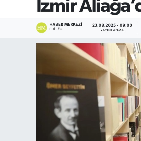
İzmir Aliağa
SİYASET
HABER MERKEZI
23.08.2025 - 09:00
Teknoloji
EDITÖR
YAYINLANMA
TRABZON
TRABZONSPOR
Yaşam