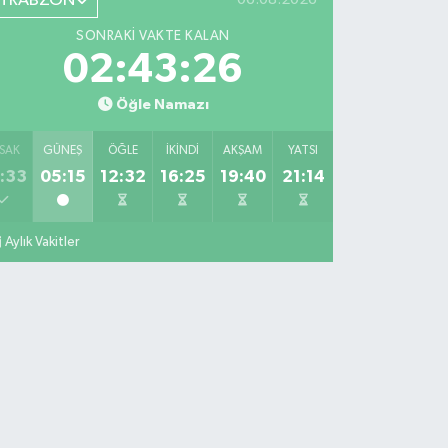
TRABZON
SONRAKI VAKTE KALAN
02:43:25
Öğle Namazı
SAK
GÜNEŞ
ÖĞLE
İKINDI
AKŞAM
YATSI
:33
05:15
12:32
16:25
19:40
21:14
Aylık Vakitler