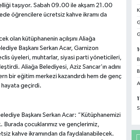
özelliği taşıyor. Sabah 09.00 ile akşam 21.00
K
nede öğrencilere ücretsiz kahve ikramı da
G
G
cek olan kütüphanenin açılışını Aliağa
lediye Başkanı Serkan Acar, Garnizon
1
is üyeleri, muhtarlar, siyasi parti yöneticileri,
B
leştirdi. Aliağa Belediyesi, Aziz Sancar’ın adını
B
rn bir eğitim merkezi kazandırdı hem de genç
A
i hayata geçirdi.
1
S
Belediye Başkanı Serkan Acar: “Kütüphanemizi
. Burada çocuklarımız ve gençlerimiz,
retsiz kahve ikramından da faydalanabilecek.