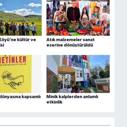
Köyü’ne kültür ve
Atık malzemeler sanat
si
eserine dönüştürüldü
dünyasına kapsamlı
Minik kalplerden anlamlı
etkinlik