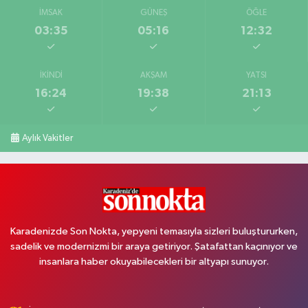
İMSAK
GÜNEŞ
ÖĞLE
03:35
05:16
12:32
İKINDI
AKŞAM
YATSI
16:24
19:38
21:13
Aylık Vakitler
Karadenizde Son Nokta, yepyeni temasıyla sizleri buluştururken,
sadelik ve modernizmi bir araya getiriyor. Şatafattan kaçınıyor ve
insanlara haber okuyabilecekleri bir altyapı sunuyor.