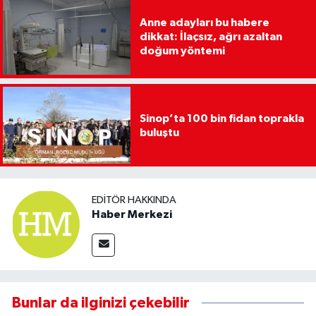
Anne adayları bu habere
dikkat: İlaçsız, ağrı azaltan
doğum yöntemi
Sinop’ta 100 bin fidan toprakla
buluştu
EDITÖR HAKKINDA
Haber Merkezi
Bunlar da ilginizi çekebilir