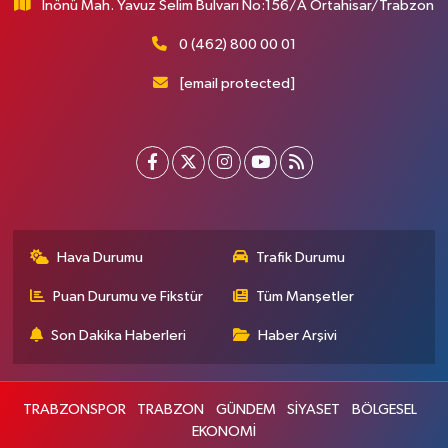
İnönü Mah. Yavuz Selim Bulvarı No:156/A Ortahisar/Trabzon
0 (462) 800 00 01
[email protected]
Hava Durumu
Trafik Durumu
Puan Durumu ve Fikstür
Tüm Manşetler
Son Dakika Haberleri
Haber Arşivi
TRABZONSPOR
TRABZON
GÜNDEM
SİYASET
BÖLGESEL
EKONOMİ