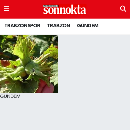
BÖLGESEL
Hava Durumu
TRABZONSPOR
TRABZON
GÜNDEM
EĞİTİM
Trafik Durumu
EKONOMİ
Süper Lig Puan Durumu ve Fikstür
GENEL
Tüm Manşetler
GÜNDEM
Son Dakika Haberleri
Kültür sanat
Haber Arşivi
GÜNDEM
MAGAZİN
SAĞLIK