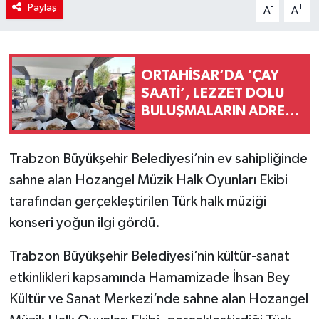
Paylaş
-
+
A
A
ORTAHİSAR’DA ‘ÇAY
SAATİ’, LEZZET DOLU
BULUŞMALARIN ADRESİ
OLDU
Trabzon Büyükşehir Belediyesi’nin ev sahipliğinde
sahne alan Hozangel Müzik Halk Oyunları Ekibi
tarafından gerçekleştirilen Türk halk müziği
konseri yoğun ilgi gördü.
Trabzon Büyükşehir Belediyesi’nin kültür-sanat
etkinlikleri kapsamında Hamamizade İhsan Bey
Kültür ve Sanat Merkezi’nde sahne alan Hozangel