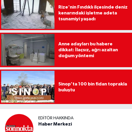
Rize'nin Fındıklı ilçesinde deniz
kenarındaki işletme adeta
tsunamiyi yaşadı
Anne adayları bu habere
dikkat: İlaçsız, ağrı azaltan
doğum yöntemi
Sinop’ta 100 bin fidan toprakla
buluştu
EDITÖR HAKKINDA
Haber Merkezi