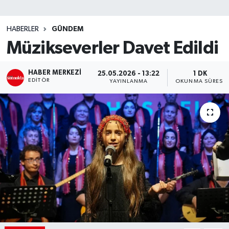
SİYASET
HABERLER
GÜNDEM
Müzikseverler Davet Edildi
Teknoloji
TRABZON
HABER MERKEZI
25.05.2026 - 13:22
1 DK
EDITÖR
YAYINLANMA
OKUNMA SÜRESI
TRABZONSPOR
Yaşam