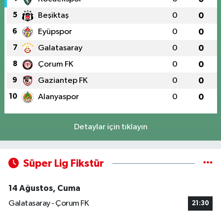
5
Beşiktaş
0
0
6
Eyüpspor
0
0
7
Galatasaray
0
0
8
Çorum FK
0
0
9
Gaziantep FK
0
0
10
Alanyaspor
0
0
Detaylar için tıklayın
Süper Lig Fikstür
14 Ağustos, Cuma
Galatasaray - Çorum FK
21:30