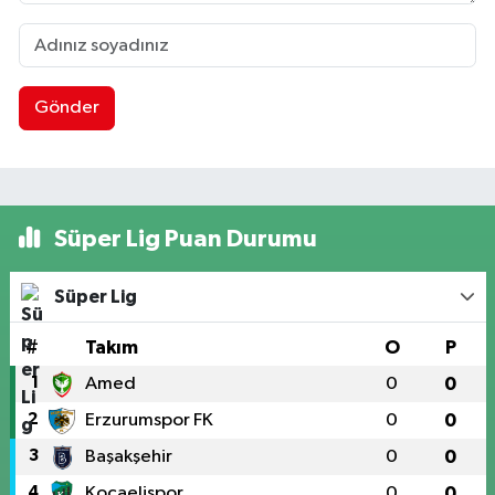
Gönder
Süper Lig Puan Durumu
Süper Lig
#
Takım
O
P
1
Amed
0
0
2
Erzurumspor FK
0
0
3
Başakşehir
0
0
4
Kocaelispor
0
0