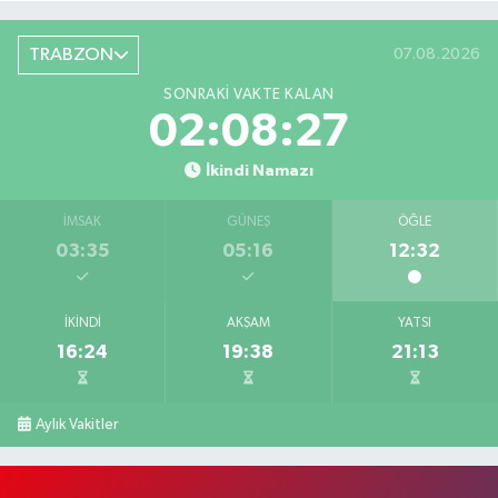
TRABZON
07.08.2026
SONRAKI VAKTE KALAN
02:08:26
İkindi Namazı
İMSAK
GÜNEŞ
ÖĞLE
03:35
05:16
12:32
İKINDI
AKŞAM
YATSI
16:24
19:38
21:13
Aylık Vakitler