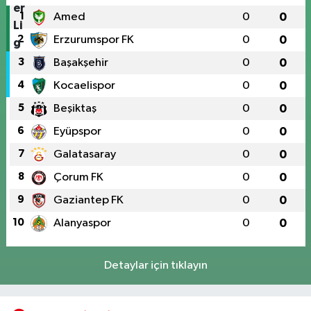
1
Amed
0
0
2
Erzurumspor FK
0
0
3
Başakşehir
0
0
4
Kocaelispor
0
0
5
Beşiktaş
0
0
6
Eyüpspor
0
0
7
Galatasaray
0
0
8
Çorum FK
0
0
9
Gaziantep FK
0
0
10
Alanyaspor
0
0
Detaylar için tıklayın