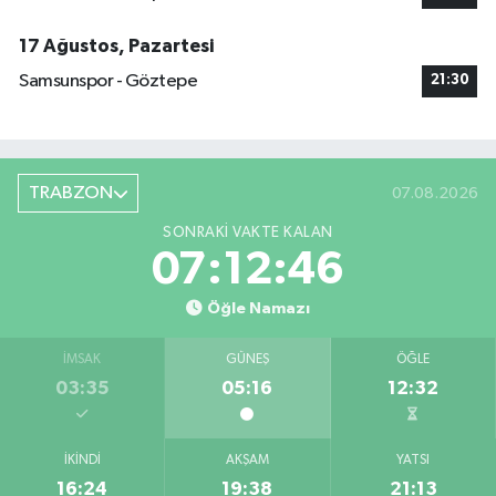
17 Ağustos, Pazartesi
Samsunspor - Göztepe
21:30
TRABZON
07.08.2026
SONRAKI VAKTE KALAN
07:12:46
Öğle Namazı
İMSAK
GÜNEŞ
ÖĞLE
03:35
05:16
12:32
İKINDI
AKŞAM
YATSI
16:24
19:38
21:13