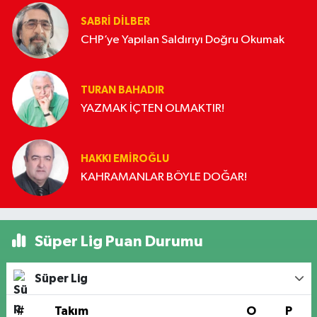
SABRI DILBER
CHP’ye Yapılan Saldırıyı Doğru Okumak
TURAN BAHADIR
YAZMAK İÇTEN OLMAKTIR!
HAKKI EMİROĞLU
KAHRAMANLAR BÖYLE DOĞAR!
Süper Lig Puan Durumu
Süper Lig
#
Takım
O
P