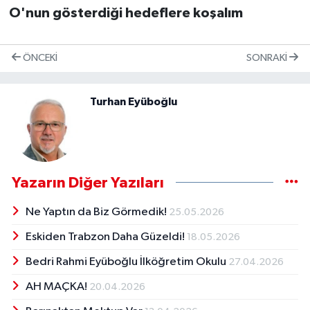
O'nun gösterdiği hedeflere koşalım
ÖNCEKI
SONRAKI
Turhan Eyüboğlu
Yazarın Diğer Yazıları
Ne Yaptın da Biz Görmedik!
25.05.2026
Eskiden Trabzon Daha Güzeldi!
18.05.2026
Bedri Rahmi Eyüboğlu İlköğretim Okulu
27.04.2026
AH MAÇKA!
20.04.2026