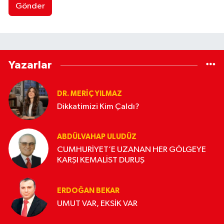
Gönder
Yazarlar
DR. MERIÇ YILMAZ
Dikkatimizi Kim Çaldı?
ABDÜLVAHAP ULUDÜZ
CUMHURİYET’E UZANAN HER GÖLGEYE
KARŞI KEMALİST DURUŞ
ERDOĞAN BEKAR
UMUT VAR, EKSİK VAR