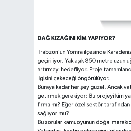
DAĞ KIZAĞINI KİM YAPIYOR?
Trabzon’un Yomra ilçesinde Karadeniz 
geçiriliyor. Yaklaşık 850 metre uzunlu
artırmayı hedefliyor. Proje tamamland
ilgisini çekeceği öngörülüyor.
Buraya kadar her şey güzel. Ancak vata
getirmek gerekiyor: Bu projeyi kim ya
firma mı? Eğer özel sektör tarafından
sağlıyor mu?
Bu sorular kamuoyunun doğal merakıdır 
Vatandaş, kentin geleceğini ilgilendiren