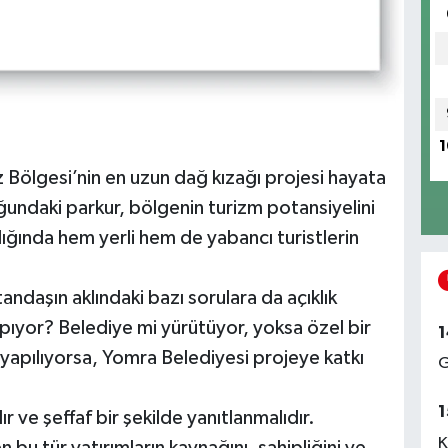
1
Bölgesi’nin en uzun dağ kızağı projesi hayata
ğundaki parkur, bölgenin turizm potansiyelini
ığında hem yerli hem de yabancı turistlerin
ndaşın aklındaki bazı sorulara da açıklık
pıyor? Belediye mi yürütüyor, yoksa özel bir
1
 yapılıyorsa, Yomra Belediyesi projeye katkı
G
1
ve şeffaf bir şekilde yanıtlanmalıdır.
K
 bu tür yatırımların kaynağını, sahipliğini ve