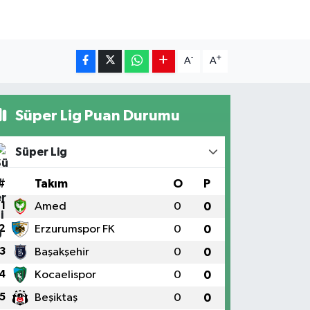
-
+
A
A
Süper Lig Puan Durumu
Süper Lig
#
Takım
O
P
1
Amed
0
0
2
Erzurumspor FK
0
0
3
Başakşehir
0
0
4
Kocaelispor
0
0
5
Beşiktaş
0
0