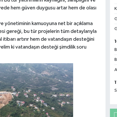
sayede hem güven duygusu artar hem de olası
K
G
e yönetiminin kamuoyuna net bir açıklama
G
kesi gereği, bu tür projelerin tüm detaylarıyla
itibarı artırır hem de vatandaşın desteğini
1
yelim ki vatandaşın desteği şimdilik soru
B
B
A
1
S