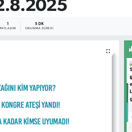
12.8.2025
1
5 DK
PAYLAŞIM
OKUNMA SÜRESI