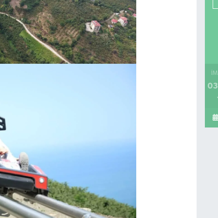
İM
03