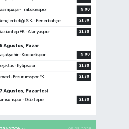
asımpaşa - Trabzonspor
19:00
ençlerbirliği S.K. - Fenerbahçe
21:30
aziantep FK - Alanyaspor
21:30
6 Ağustos, Pazar
aşakşehir - Kocaelispor
19:00
eşiktaş - Eyüpspor
21:30
med - Erzurumspor FK
21:30
7 Ağustos, Pazartesi
amsunspor - Göztepe
21:30
09.08.2026