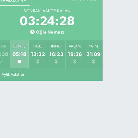
TRABZON
SONRAKI VAKTE KALAN
03:24:27
Öğle Namazı
SAK
GÜNEŞ
ÖĞLE
İKINDI
AKŞAM
YATSI
:38
05:18
12:32
16:23
19:36
21:09
Aylık Vakitler