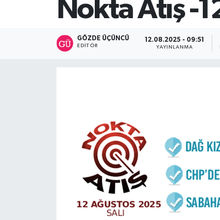
Nokta Atış -
SİYASET
GÖZDE ÜÇÜNCÜ
12.08.2025 - 09:51
Teknoloji
EDITÖR
YAYINLANMA
TRABZON
TRABZONSPOR
Yaşam