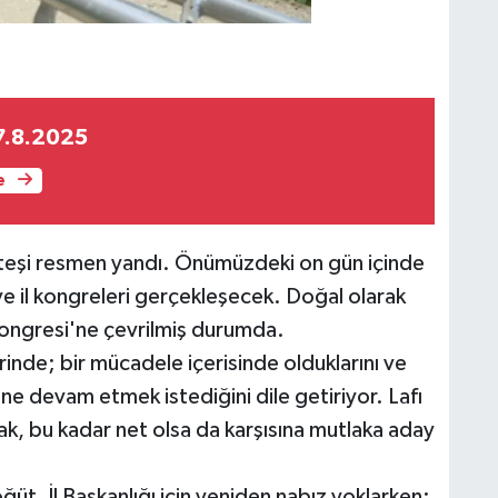
7.8.2025
e
teşi resmen yandı. Önümüzdeki on gün içinde
ve il kongreleri gerçekleşecek. Doğal olarak
 Kongresi'ne çevrilmiş durumda.
inde; bir mücadele içerisinde olduklarını ve
 devam etmek istediğini dile getiriyor. Lafı
ak, bu kadar net olsa da karşısına mutlaka aday
, İl Başkanlığı için yeniden nabız yoklarken;