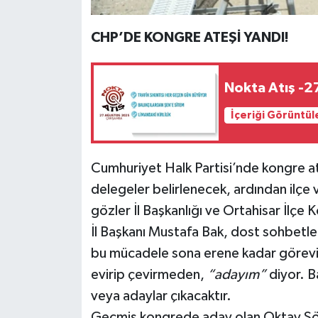
CHP’DE KONGRE ATEŞİ YANDI!
Nokta Atış -2
İçeriği Görüntül
Cumhuriyet Halk Partisi’nde kongre a
delegeler belirlenecek, ardından ilçe 
gözler İl Başkanlığı ve Ortahisar İlçe
İl Başkanı Mustafa Bak, dost sohbetler
bu mücadele sona erene kadar görevine
evirip çevirmeden,
“adayım”
diyor. B
veya adaylar çıkacaktır.
Geçmiş kongrede aday olan Oktay Söğüt