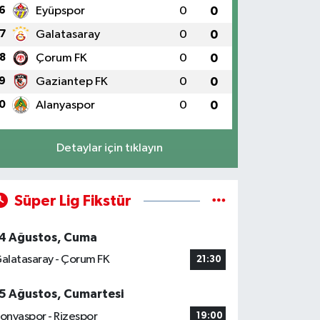
6
Eyüpspor
0
0
7
Galatasaray
0
0
8
Çorum FK
0
0
9
Gaziantep FK
0
0
0
Alanyaspor
0
0
Detaylar için tıklayın
Süper Lig Fikstür
4 Ağustos, Cuma
alatasaray - Çorum FK
21:30
5 Ağustos, Cumartesi
onyaspor - Rizespor
19:00