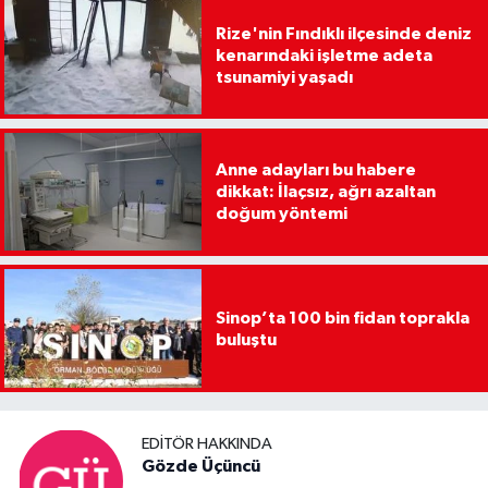
Rize'nin Fındıklı ilçesinde deniz
kenarındaki işletme adeta
tsunamiyi yaşadı
Anne adayları bu habere
dikkat: İlaçsız, ağrı azaltan
doğum yöntemi
Sinop’ta 100 bin fidan toprakla
buluştu
EDITÖR HAKKINDA
Gözde Üçüncü