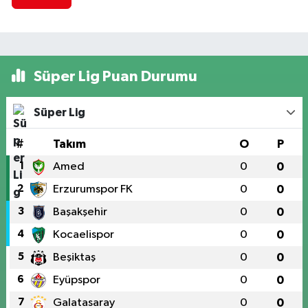
Süper Lig Puan Durumu
Süper Lig
#
Takım
O
P
1
Amed
0
0
2
Erzurumspor FK
0
0
3
Başakşehir
0
0
4
Kocaelispor
0
0
5
Beşiktaş
0
0
6
Eyüpspor
0
0
7
Galatasaray
0
0