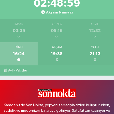
02:48:57
Akşam Namazı
İMSAK
GÜNEŞ
ÖĞLE
03:35
05:16
12:32
İKINDI
AKŞAM
YATSI
16:24
19:38
21:13
Aylık Vakitler
Karadenizde Son Nokta, yepyeni temasıyla sizleri buluştururken,
sadelik ve modernizmi bir araya getiriyor. Şatafattan kaçınıyor ve