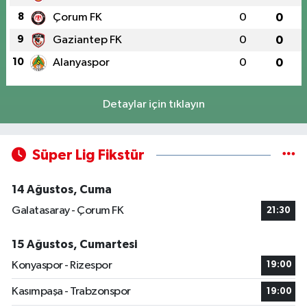
8
Çorum FK
0
0
9
Gaziantep FK
0
0
10
Alanyaspor
0
0
Detaylar için tıklayın
Süper Lig Fikstür
14 Ağustos, Cuma
Galatasaray - Çorum FK
21:30
15 Ağustos, Cumartesi
Konyaspor - Rizespor
19:00
Kasımpaşa - Trabzonspor
19:00