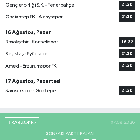
Gençlerbirliği S.K. - Fenerbahçe
21:30
Gaziantep FK - Alanyaspor
21:30
16 Ağustos, Pazar
Başakşehir - Kocaelispor
19:00
Beşiktaş - Eyüpspor
21:30
Amed - Erzurumspor FK
21:30
17 Ağustos, Pazartesi
Samsunspor - Göztepe
21:30
TRABZON
07.08.2026
SONRAKI VAKTE KALAN