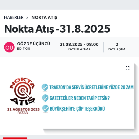
SİYASET
HABERLER
NOKTA ATIŞ
Nokta Atış -31.8.2025
Teknoloji
TRABZON
GÖZDE ÜÇÜNCÜ
31.08.2025 - 08:00
2
EDITÖR
YAYINLANMA
PAYLAŞIM
O
TRABZONSPOR
Yaşam