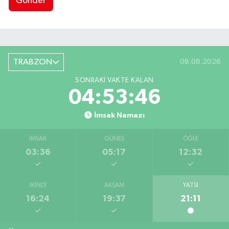
Gönder
TRABZON
08.08.2026
SONRAKI VAKTE KALAN
04:53:45
İmsak Namazı
İMSAK
GÜNEŞ
ÖĞLE
03:36
05:17
12:32
İKINDI
AKŞAM
YATSI
16:24
19:37
21:11