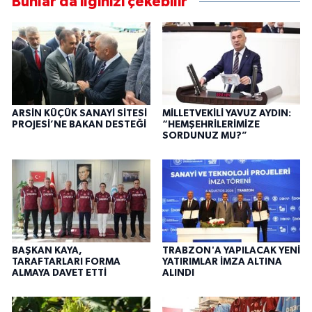
Bunlar da ilginizi çekebilir
ARSİN KÜÇÜK SANAYİ SİTESİ
MİLLETVEKİLİ YAVUZ AYDIN:
PROJESİ’NE BAKAN DESTEĞİ
“HEMŞEHRİLERİMİZE
SORDUNUZ MU?”
BAŞKAN KAYA,
TRABZON'A YAPILACAK YENİ
TARAFTARLARI FORMA
YATIRIMLAR İMZA ALTINA
ALMAYA DAVET ETTİ
ALINDI