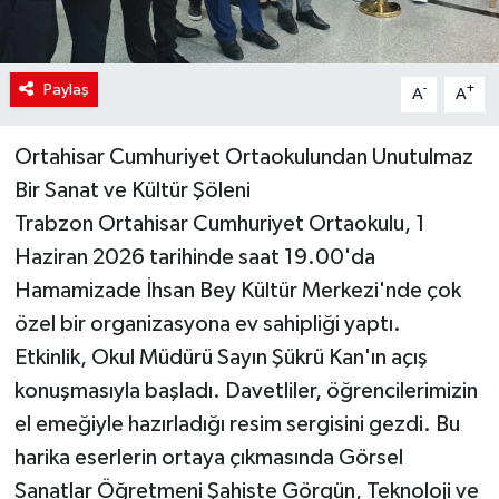
Paylaş
-
+
A
A
Ortahisar Cumhuriyet Ortaokulundan Unutulmaz
Bir Sanat ve Kültür Şöleni
Trabzon Ortahisar Cumhuriyet Ortaokulu, 1
Haziran 2026 tarihinde saat 19.00'da
Hamamizade İhsan Bey Kültür Merkezi'nde çok
özel bir organizasyona ev sahipliği yaptı.
Etkinlik, Okul Müdürü Sayın Şükrü Kan'ın açış
konuşmasıyla başladı. Davetliler, öğrencilerimizin
el emeğiyle hazırladığı resim sergisini gezdi. Bu
harika eserlerin ortaya çıkmasında Görsel
Sanatlar Öğretmeni Şahiste Görgün, Teknoloji ve