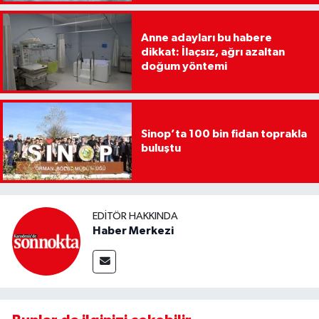
Anne adayları bu habere
dikkat: İlaçsız, ağrı azaltan
doğum yöntemi
Sinop’ta 100 bin fidan toprakla
buluştu
EDITÖR HAKKINDA
Haber Merkezi