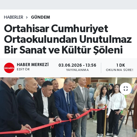
SİYASET
HABERLER
GÜNDEM
Ortahisar Cumhuriyet
Teknoloji
Ortaokulundan Unutulmaz
TRABZON
Bir Sanat ve Kültür Şöleni
TRABZONSPOR
HABER MERKEZI
03.06.2026 - 13:56
1 DK
EDITÖR
YAYINLANMA
OKUNMA SÜRESI
Yaşam