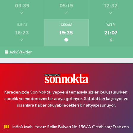
03:39
05:19
12:32
İKINDI
AKŞAM
YATSI
16:23
19:35
21:07
Aylık Vakitler
Karadenizde Son Nokta, yepyeni temasıyla sizleri buluştururken,
sadelik ve modernizmi bir araya getiriyor. Şatafattan kaçınıyor ve
insanlara haber okuyabilecekleri bir altyapı sunuyor.
İnönü Mah. Yavuz Selim Bulvarı No:156/A Ortahisar/Trabzon