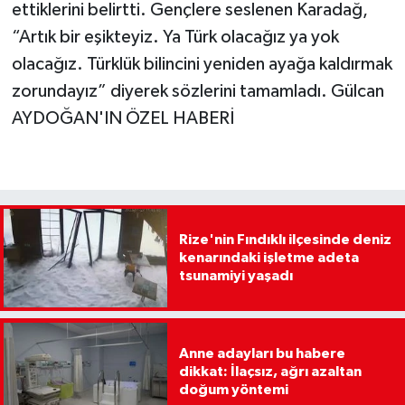
ettiklerini belirtti. Gençlere seslenen Karadağ,
“Artık bir eşikteyiz. Ya Türk olacağız ya yok
olacağız. Türklük bilincini yeniden ayağa kaldırmak
zorundayız” diyerek sözlerini tamamladı. Gülcan
AYDOĞAN'IN ÖZEL HABERİ
Rize'nin Fındıklı ilçesinde deniz
kenarındaki işletme adeta
tsunamiyi yaşadı
Anne adayları bu habere
dikkat: İlaçsız, ağrı azaltan
doğum yöntemi