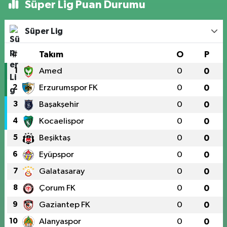
Süper Lig Puan Durumu
Süper Lig
#
Takım
O
P
1
Amed
0
0
2
Erzurumspor FK
0
0
3
Başakşehir
0
0
4
Kocaelispor
0
0
5
Beşiktaş
0
0
6
Eyüpspor
0
0
7
Galatasaray
0
0
8
Çorum FK
0
0
9
Gaziantep FK
0
0
10
Alanyaspor
0
0