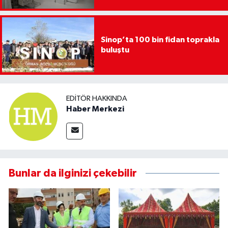
Sinop’ta 100 bin fidan toprakla
buluştu
EDITÖR HAKKINDA
Haber Merkezi
Bunlar da ilginizi çekebilir