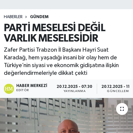
SİYASET
HABERLER
GÜNDEM
PARTİ MESELESİ DEĞİL
Teknoloji
VARLIK MESELESİDİR
TRABZON
Zafer Partisi Trabzon İl Başkanı Hayri Suat
TRABZONSPOR
Karadağ, hem yaşadığı insani bir olay hem de
Türkiye’nin siyasi ve ekonomik gidişatına ilişkin
Yaşam
değerlendirmeleriyle dikkat çekti
HABER MERKEZI
20.12.2025 - 07:30
20.12.2025 - 11:
EDITÖR
YAYINLANMA
GÜNCELLEME