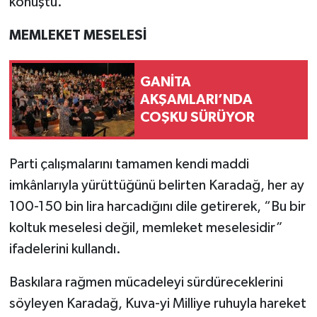
konuştu.
MEMLEKET MESELESİ
GANİTA
AKŞAMLARI’NDA
COŞKU SÜRÜYOR
Parti çalışmalarını tamamen kendi maddi
imkânlarıyla yürüttüğünü belirten Karadağ, her ay
100-150 bin lira harcadığını dile getirerek, “Bu bir
koltuk meselesi değil, memleket meselesidir”
ifadelerini kullandı.
Baskılara rağmen mücadeleyi sürdüreceklerini
söyleyen Karadağ, Kuva-yi Milliye ruhuyla hareket