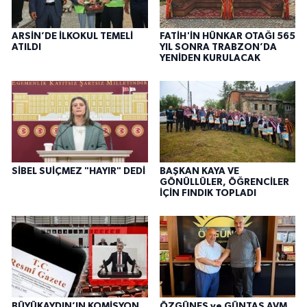
ARSİN’DE İLKOKUL TEMELİ
FATİH'İN HÜNKAR OTAĞI 565
ATILDI
YIL SONRA TRABZON’DA
YENİDEN KURULACAK
SİBEL SUİÇMEZ "HAYIR" DEDİ
BAŞKAN KAYA VE
GÖNÜLLÜLER, ÖĞRENCİLER
İÇİN FINDIK TOPLADI
BÜYÜKAYDIN’IN KOMİSYON
ÖZGÜNEŞ ve GÜNTAŞ AVM