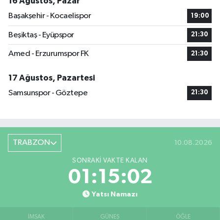
16 Ağustos, Pazar
Başakşehir - Kocaelispor
19:00
Beşiktaş - Eyüpspor
21:30
Amed - Erzurumspor FK
21:30
17 Ağustos, Pazartesi
Samsunspor - Göztepe
21:30
TRABZON
10.08.2026
SONRAKI VAKTE KALAN
01:15:01
Yatsı Namazı
İMSAK
GÜNEŞ
ÖĞLE