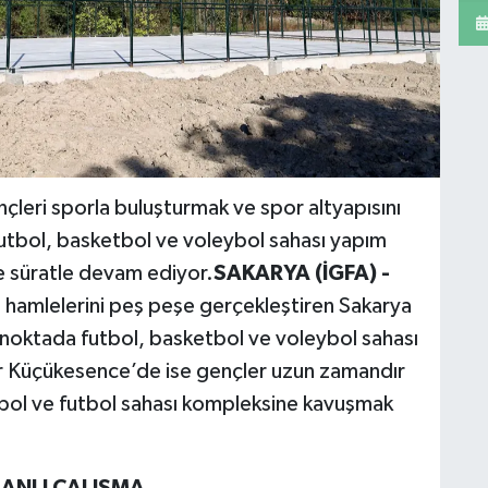
çleri sporla buluşturmak ve spor altyapısını
utbol, basketbol ve voleybol sahası yapım
e süratle devam ediyor.
SAKARYA (İGFA) -
ı hamlelerini peş peşe gerçekleştiren Sakarya
 noktada futbol, basketbol ve voleybol sahası
ler Küçükesence’de ise gençler uzun zamandır
ybol ve futbol sahası kompleksine kavuşmak
ANLI ÇALIŞMA