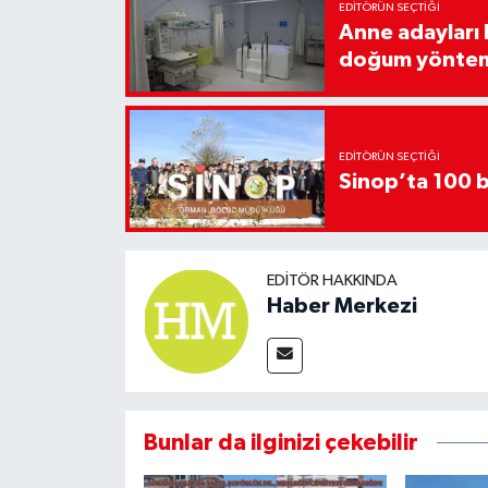
EDITÖRÜN SEÇTIĞI
Anne adayları b
doğum yönte
EDITÖRÜN SEÇTIĞI
Sinop’ta 100 b
EDITÖR HAKKINDA
Haber Merkezi
Bunlar da ilginizi çekebilir