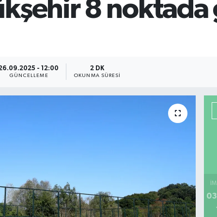
kşehir 8 noktada g
26.09.2025 - 12:00
2 DK
GÜNCELLEME
OKUNMA SÜRESI
İM
03