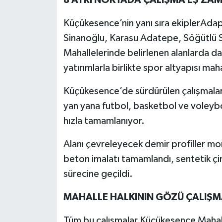
Küçükesence’nin yanı sıra ekiplerAdapa
Sinanoğlu, Karasu Adatepe, Söğütlü
Mahallelerinde belirlenen alanlarda da
yatırımlarla birlikte spor altyapısı mah
Küçükesence’de sürdürülen çalışmalar
yan yana futbol, basketbol ve voleybo
hızla tamamlanıyor.
Alanı çevreleyecek demir profiller mon
beton imalatı tamamlandı, sentetik çi
sürecine geçildi.
MAHALLE HALKININ GÖZÜ ÇALIŞ
Tüm bu çalışmalar Küçükesence Mahall