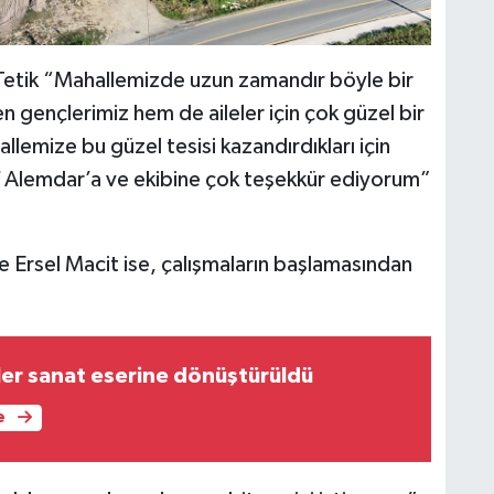
Tetik “Mahallemizde uzun zamandır böyle bir
 gençlerimiz hem de aileler için çok güzel bir
emize bu güzel tesisi kazandırdıkları için
 Alemdar’a ve ekibine çok teşekkür ediyorum”
e Ersel Macit ise, çalışmaların başlamasından
Atık malzemeler sanat eserine dönüştürüldü
e