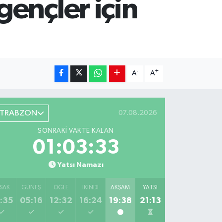
ençler için
-
+
A
A
TRABZON
07.08.2026
SONRAKI VAKTE KALAN
01:03:32
Yatsı Namazı
SAK
GÜNEŞ
ÖĞLE
İKINDI
AKŞAM
YATSI
:35
05:16
12:32
16:24
19:38
21:13