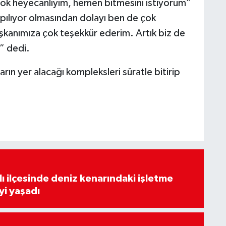
çok heyecanlıyım, hemen bitmesini istiyorum”
apılıyor olmasından dolayı ben de çok
şkanımıza çok teşekkür ederim. Artık biz de
” dedi.
arın yer alacağı kompleksleri süratle bitirip
lı ilçesinde deniz kenarındaki işletme
yi yaşadı