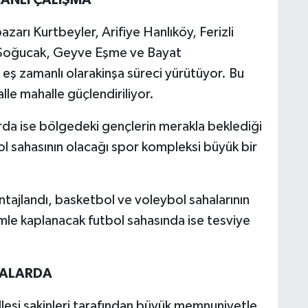
zarı Kurtbeyler, Arifiye Hanlıköy, Ferizli
 Soğucak, Geyve Eşme ve Bayat
 eş zamanlı olarakinşa süreci yürütüyor. Bu
alle mahalle güçlendiriliyor.
da ise bölgedeki gençlerin merakla beklediği
l sahasının olacağı spor kompleksi büyük bir
tajlandı, basketbol ve voleybol sahalarının
mle kaplanacak futbol sahasında ise tesviye
MALARDA
esi sakinleri tarafından büyük memnuniyetle