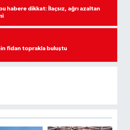
u habere dikkat: İlaçsız, ağrı azaltan
mi
in fidan toprakla buluştu