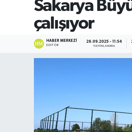
Sakarya Büyü
SİYASET
çalışıyor
Teknoloji
TRABZON
HABER MERKEZI
26.09.2025 - 11:54
EDITÖR
YAYINLANMA
TRABZONSPOR
Yaşam