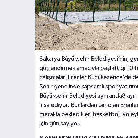
Sakarya Büyükşehir Belediyesi’nin, gen
güçlendirmek amacıyla başlattığı 10 f
çalışmaları Erenler Küçükesence’de d
Şehir genelinde kapsamlı spor yatırım
Büyükşehir Belediyesi aynı anda8 ayrı
inşa ediyor. Bunlardan biri olan Eren
merakla bekledikleri basketbol, vole
için gün sayıyor.
8 AYRI NOKTADA ÇALIŞMA EŞ ZAM