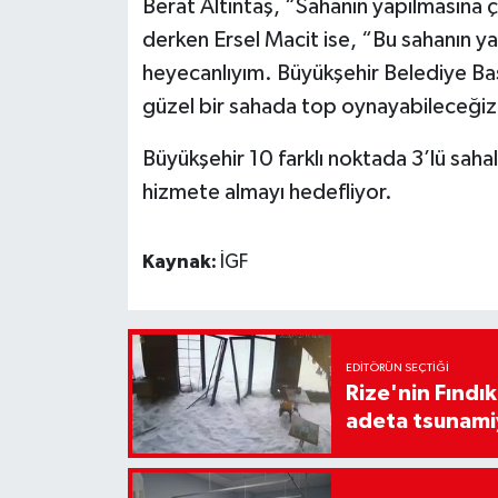
Berat Altıntaş, “Sahanın yapılmasına 
derken Ersel Macit ise, “Bu sahanın y
heyecanlıyım. Büyükşehir Belediye Ba
güzel bir sahada top oynayabileceğiz
Büyükşehir 10 farklı noktada 3’lü sahal
hizmete almayı hedefliyor.
Kaynak:
İGF
EDITÖRÜN SEÇTIĞI
Rize'nin Fındık
adeta tsunami