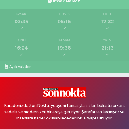
İmsak Namazı
İMSAK
GÜNEŞ
ÖĞLE
03:35
05:16
12:32
İKINDI
AKŞAM
YATSI
16:24
19:38
21:13
Aylık Vakitler
Karadenizde Son Nokta, yepyeni temasıyla sizleri buluştururken,
sadelik ve modernizmi bir araya getiriyor. Şatafattan kaçınıyor ve
insanlara haber okuyabilecekleri bir altyapı sunuyor.