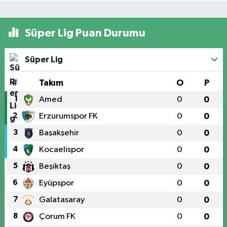
Süper Lig Puan Durumu
Süper Lig
#
Takım
O
P
1
Amed
0
0
2
Erzurumspor FK
0
0
3
Başakşehir
0
0
4
Kocaelispor
0
0
5
Beşiktaş
0
0
6
Eyüpspor
0
0
7
Galatasaray
0
0
8
Çorum FK
0
0