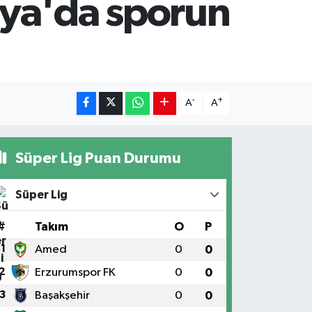
rya'da sporun
-
+
A
A
Süper Lig Puan Durumu
Süper Lig
#
Takım
O
P
1
Amed
0
0
2
Erzurumspor FK
0
0
3
Başakşehir
0
0