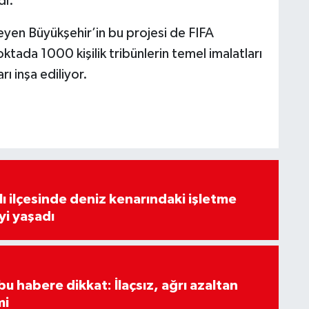
di.
eyen Büyükşehir’in bu projesi de FIFA
ktada 1000 kişilik tribünlerin temel imalatları
 inşa ediliyor.
lı ilçesinde deniz kenarındaki işletme
yi yaşadı
u habere dikkat: İlaçsız, ağrı azaltan
mi