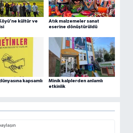
Köyü’ne kültür ve
Atık malzemeler sanat
si
eserine dönüştürüldü
dünyasına kapsamlı
Minik kalplerden anlamlı
etkinlik