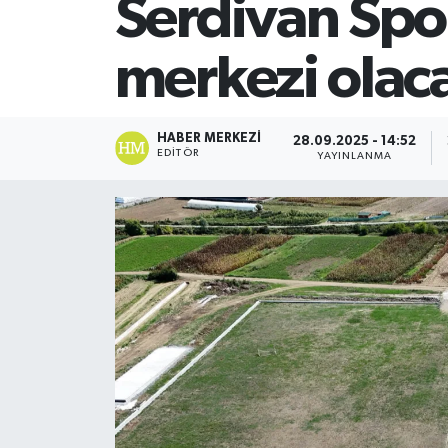
Serdivan Spo
SİYASET
merkezi olac
Teknoloji
TRABZON
HABER MERKEZI
28.09.2025 - 14:52
EDITÖR
YAYINLANMA
TRABZONSPOR
Yaşam