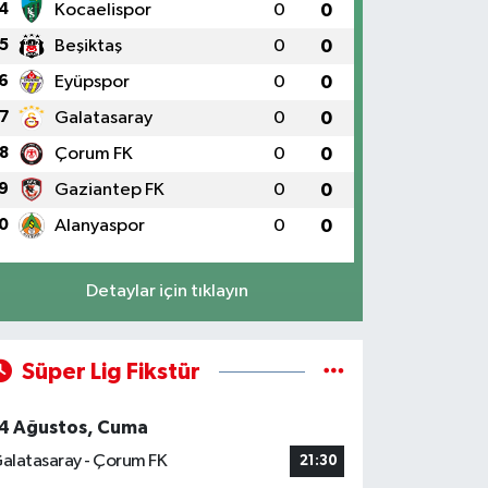
4
Kocaelispor
0
0
5
Beşiktaş
0
0
6
Eyüpspor
0
0
7
Galatasaray
0
0
8
Çorum FK
0
0
9
Gaziantep FK
0
0
0
Alanyaspor
0
0
Detaylar için tıklayın
Süper Lig Fikstür
4 Ağustos, Cuma
alatasaray - Çorum FK
21:30