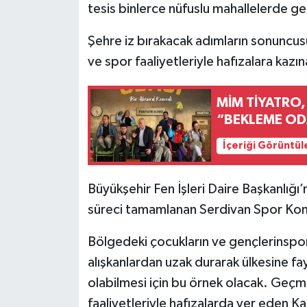
tesis binlerce nüfuslu mahallelerde g
Şehre iz bırakacak adımların sonuncus
ve spor faaliyetleriyle hafızalara kaz
MİM TİYATRO,
“BEKLEME OD
İçeriği Görüntül
Büyükşehir Fen İşleri Daire Başkanlığ
süreci tamamlanan Serdivan Spor Kompl
Bölgedeki çocukların ve gençlerinspor
alışkanlardan uzak durarak ülkesine fay
olabilmesi için bu örnek olacak. Geçm
faaliyetleriyle hafızalarda yer eden K