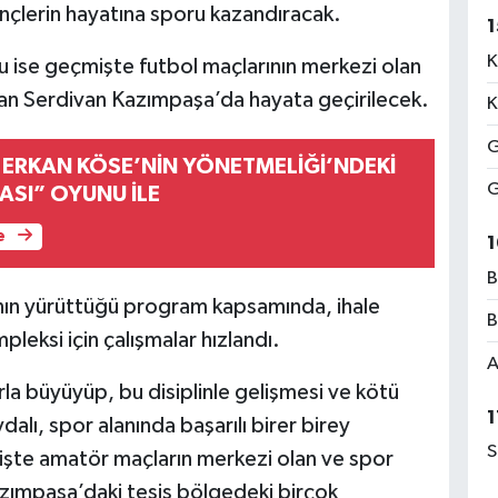
ençlerin hayatına sporu kazandıracak.
1
K
u ise geçmişte futbol maçlarının merkezi olan
ınan Serdivan Kazımpaşa’da hayata geçirilecek.
K
G
 ERKAN KÖSE’NİN YÖNETMELİĞİ’NDEKİ
G
ASI” OYUNU İLE
e
1
B
ı’nın yürüttüğü program kapsamında, ihale
B
eksi için çalışmalar hızlandı.
A
la büyüyüp, bu disiplinle gelişmesi ve kötü
1
dalı, spor alanında başarılı birer birey
S
işte amatör maçların merkezi olan ve spor
azımpaşa’daki tesis bölgedeki birçok