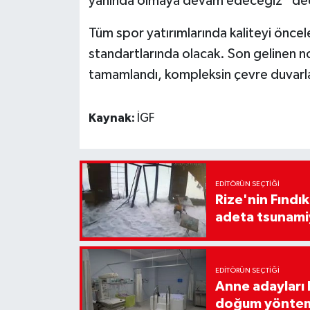
yanında olmaya devam edeceğiz” de
Tüm spor yatırımlarında kaliteyi öncel
standartlarında olacak. Son gelinen no
tamamlandı, kompleksin çevre duvarları
Kaynak:
İGF
EDITÖRÜN SEÇTIĞI
Rize'nin Fındık
adeta tsunami
EDITÖRÜN SEÇTIĞI
Anne adayları b
doğum yönte