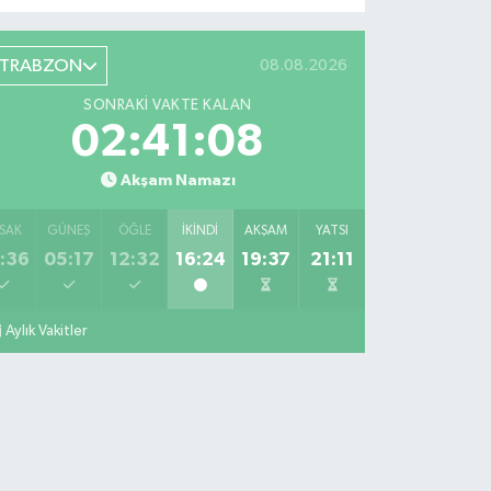
TRABZON
08.08.2026
SONRAKI VAKTE KALAN
02:41:07
Akşam Namazı
SAK
GÜNEŞ
ÖĞLE
İKINDI
AKŞAM
YATSI
:36
05:17
12:32
16:24
19:37
21:11
Aylık Vakitler