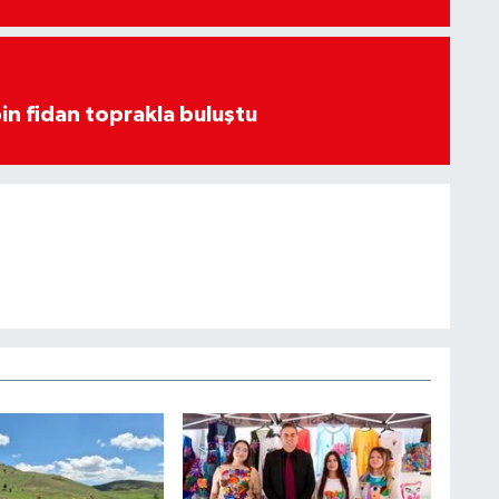
in fidan toprakla buluştu