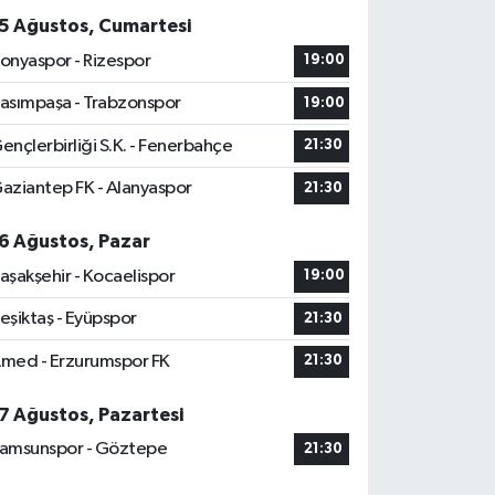
5 Ağustos, Cumartesi
onyaspor - Rizespor
19:00
asımpaşa - Trabzonspor
19:00
ençlerbirliği S.K. - Fenerbahçe
21:30
aziantep FK - Alanyaspor
21:30
6 Ağustos, Pazar
aşakşehir - Kocaelispor
19:00
eşiktaş - Eyüpspor
21:30
med - Erzurumspor FK
21:30
7 Ağustos, Pazartesi
amsunspor - Göztepe
21:30