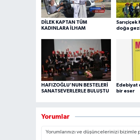
DİLEK KAPTAN TÜM
Sarıçiçek 
KADINLARA İLHAM
doğa gezi
HAFIZOĞLU’NUN BESTELERİ
Edebiyat 
SANATSEVERLERLE BULUŞTU
bir eser
Yorumlar