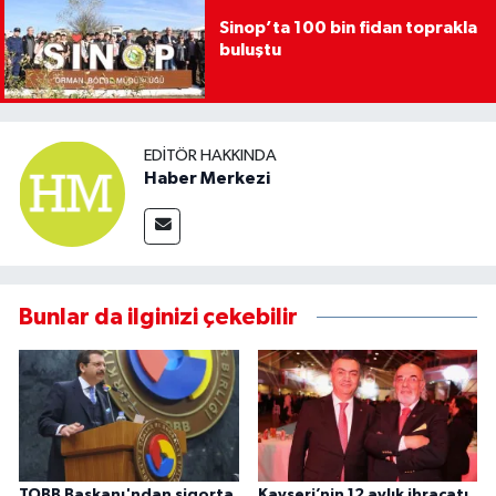
Sinop’ta 100 bin fidan toprakla
buluştu
EDITÖR HAKKINDA
Haber Merkezi
Bunlar da ilginizi çekebilir
TOBB Başkanı'ndan sigorta
Kayseri’nin 12 aylık ihracatı