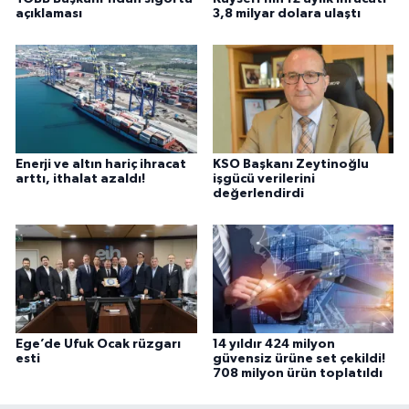
açıklaması
3,8 milyar dolara ulaştı
Enerji ve altın hariç ihracat
KSO Başkanı Zeytinoğlu
arttı, ithalat azaldı!
işgücü verilerini
değerlendirdi
Ege’de Ufuk Ocak rüzgarı
14 yıldır 424 milyon
esti
güvensiz ürüne set çekildi!
708 milyon ürün toplatıldı