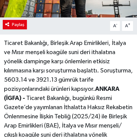
Paylaş
-
+
A
A
Ticaret Bakanlığı, Birleşik Arap Emirlikleri, İtalya
ve Mısır menşeli koagüle suni deri ithalatına
yönelik dampinge karşı önlemlerin etkisiz
kılınmasına karşı soruşturma başlattı. Soruşturma,
5603.14 ve 3921.13 gümrük tarife
pozisyonlarındaki ürünleri kapsıyor.
ANKARA
(İGFA) -
Ticaret Bakanlığı, bugünkü Resmi
Gazete’de yayımlanan İthalatta Haksız Rekabetin
Önlenmesine İlişkin Tebliğ (2025/24) ile Birleşik
Arap Emirlikleri (BAE), İtalya ve Mısır menşeli/
çıkışlı koagüle suni deri ithalatına yönelik