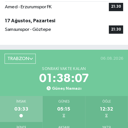
Amed - Erzurumspor FK
21:30
17 Ağustos, Pazartesi
Samsunspor - Göztepe
21:30
TRABZON
06.08.2026
SONRAKI VAKTE KALAN
01:38:06
Güneş Namazı
İMSAK
GÜNEŞ
ÖĞLE
03:33
05:15
12:32
İKINDI
AKŞAM
YATSI