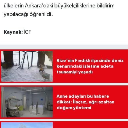
ülkelerin Ankara’daki büyükelçiliklerine bildirim
yapılacağı öğrenildi.
Kaynak:
İGF
Rize'nin Fındıklı ilçesinde deniz
kenarındaki işletme adeta
tsunamiyi yaşadı
Anne adayları bu habere
dikkat: İlaçsız, ağrı azaltan
doğum yöntemi