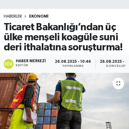
SİYASET
HABERLER
EKONOMİ
Ticaret Bakanlığı’ndan üç
Teknoloji
ülke menşeli koagüle suni
TRABZON
deri ithalatına soruşturma!
TRABZONSPOR
HABER MERKEZI
26.08.2025 - 10:46
26.08.2025 - 1
EDITÖR
YAYINLANMA
GÜNCELLEM
Yaşam