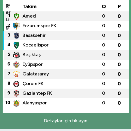
#
Takım
O
P
1
Amed
0
0
2
Erzurumspor FK
0
0
3
Başakşehir
0
0
4
Kocaelispor
0
0
5
Beşiktaş
0
0
6
Eyüpspor
0
0
7
Galatasaray
0
0
8
Çorum FK
0
0
9
Gaziantep FK
0
0
10
Alanyaspor
0
0
Detaylar için tıklayın