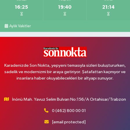
16:25
19:40
21:14
Aylık Vakitler
Karadenizde Son Nokta, yepyeni temasıyla sizleri buluştururken,
sadelik ve modernizmi bir araya getiriyor. Şatafattan kaçınıyor ve
insanlara haber okuyabilecekleri bir altyapı sunuyor.
İnönü Mah. Yavuz Selim Bulvarı No:156/A Ortahisar/Trabzon
0 (462) 800 00 01
[email protected]