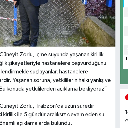
üneyit Zorlu, içme suyunda yaşanan kirlilik
1
ağlık şikayetleriyle hastanelere başvurduğunu
nlendirmekle suçlayanlar, hastanelere
dir. Yaşanan soruna, yetkililerin halkı yanlış ve
 Bu konuda yetkililerden açıklama bekliyoruz”
 Cüneyit Zorlu, Trabzon’da uzun süredir
1
irlilik ile 5 gündür aralıksız devam eden su
G
li önemli açıklamalarda bulundu.