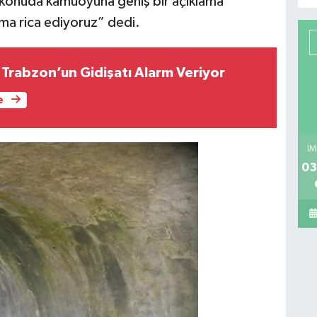
u konuda kamuoyuna geniş bir açıklama
ama rica ediyoruz” dedi.
Trabzon’un Gidişatı Alarm Veriyor
e
İM
03