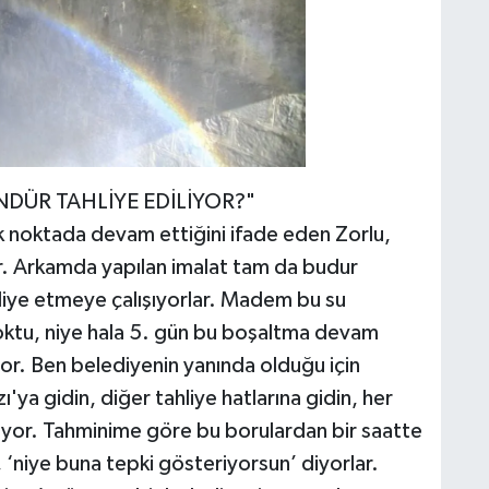
DÜR TAHLİYE EDİLİYOR?"
ok noktada devam ettiğini ifade eden Zorlu,
ar. Arkamda yapılan imalat tam da budur
ahliye etmeye çalışıyorlar. Madem bu su
ı yoktu, niye hala 5. gün bu boşaltma devam
or. Ben belediyenin yanında olduğu için
a gidin, diğer tahliye hatlarına gidin, her
pılıyor. Tahminime göre bu borulardan bir saatte
, ‘niye buna tepki gösteriyorsun’ diyorlar.