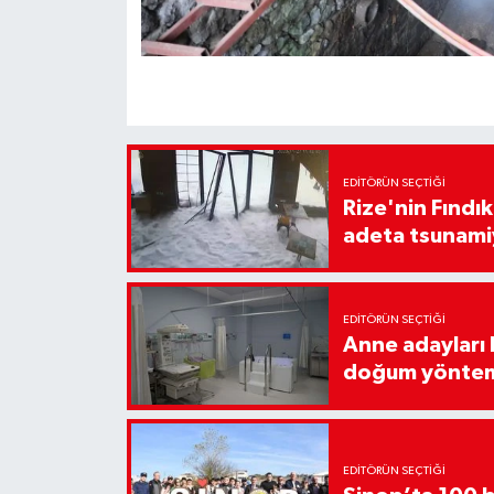
EDITÖRÜN SEÇTIĞI
Rize'nin Fındık
adeta tsunami
EDITÖRÜN SEÇTIĞI
Anne adayları b
doğum yönte
EDITÖRÜN SEÇTIĞI