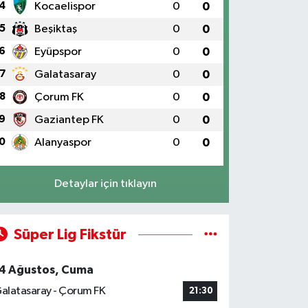
4
Kocaelispor
0
0
5
Beşiktaş
0
0
6
Eyüpspor
0
0
7
Galatasaray
0
0
8
Çorum FK
0
0
9
Gaziantep FK
0
0
0
Alanyaspor
0
0
Detaylar için tıklayın
Süper Lig Fikstür
4 Ağustos, Cuma
alatasaray - Çorum FK
21:30