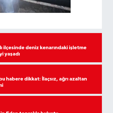
lı ilçesinde deniz kenarındaki işletme
yi yaşadı
u habere dikkat: İlaçsız, ağrı azaltan
mi