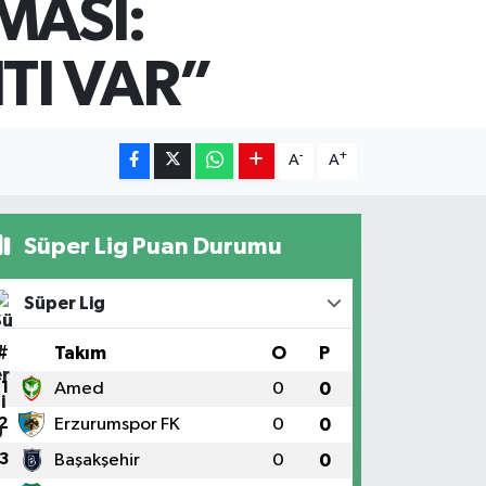
MASI:
TI VAR”
-
+
A
A
Süper Lig Puan Durumu
Süper Lig
#
Takım
O
P
1
Amed
0
0
2
Erzurumspor FK
0
0
3
Başakşehir
0
0