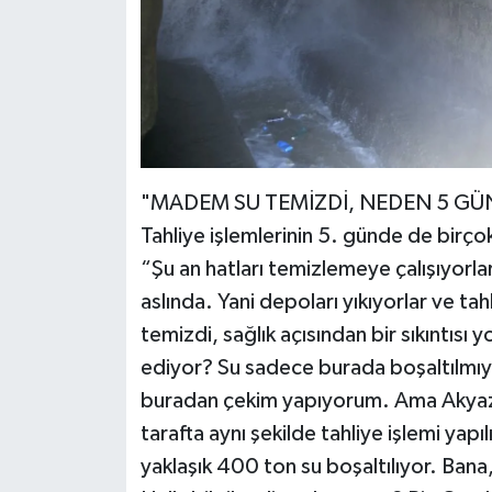
"MADEM SU TEMİZDİ, NEDEN 5 GÜN
Tahliye işlemlerinin 5. günde de birç
“Şu an hatları temizlemeye çalışıyorl
aslında. Yani depoları yıkıyorlar ve t
temizdi, sağlık açısından bir sıkıntıs
ediyor? Su sadece burada boşaltılmıy
buradan çekim yapıyorum. Ama Akyazı'y
tarafta aynı şekilde tahliye işlemi ya
yaklaşık 400 ton su boşaltılıyor. Bana