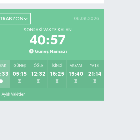
TRABZON
06.08.2026
SONRAKI VAKTE KALAN
40:56
Güneş Namazı
SAK
GÜNEŞ
ÖĞLE
İKINDI
AKŞAM
YATSI
:33
05:15
12:32
16:25
19:40
21:14
Aylık Vakitler