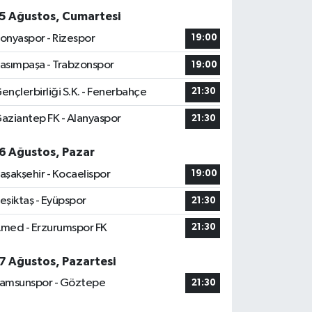
5 Ağustos, Cumartesi
onyaspor - Rizespor
19:00
asımpaşa - Trabzonspor
19:00
ençlerbirliği S.K. - Fenerbahçe
21:30
aziantep FK - Alanyaspor
21:30
6 Ağustos, Pazar
aşakşehir - Kocaelispor
19:00
eşiktaş - Eyüpspor
21:30
med - Erzurumspor FK
21:30
7 Ağustos, Pazartesi
amsunspor - Göztepe
21:30