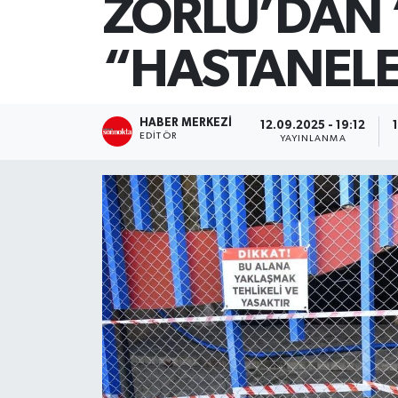
ZORLU’DAN ‘
SİYASET
“HASTANELE
Teknoloji
TRABZON
HABER MERKEZI
12.09.2025 - 19:12
EDITÖR
YAYINLANMA
TRABZONSPOR
Yaşam