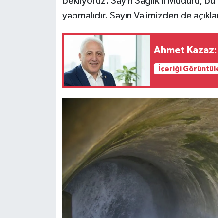
bekliyoruz. Sayın Sağlık İl Müdürü, b
yapmalıdır. Sayın Valimizden de açıkl
Ahmet Kazaz: 
İçeriği Görüntül