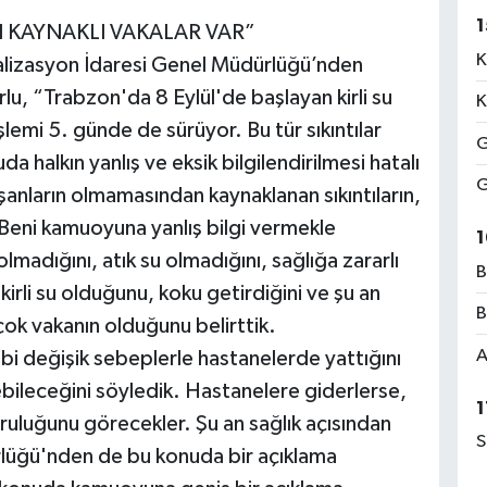
1
 KAYNAKLI VAKALAR VAR”
K
lizasyon İdaresi Genel Müdürlüğü’nden
rlu, “Trabzon'da 8 Eylül'de başlayan kirli su
K
şlemi 5. günde de sürüyor. Bu tür sıkıntılar
G
uda halkın yanlış ve eksik bilgilendirilmesi hatalı
G
ışanların olmamasından kaynaklanan sıkıntıların,
. Beni kamuoyuna yanlış bilgi vermekle
1
 olmadığını, atık su olmadığını, sağlığa zararlı
B
kirli su olduğunu, koku getirdiğini ve şu an
B
çok vakanın olduğunu belirttik.
A
bi değişik sebeplerle hastanelerde yattığını
bileceğini söyledik. Hastanelere giderlerse,
1
ruluğunu görecekler. Şu an sağlık açısından
S
ürlüğü'nden de bu konuda bir açıklama