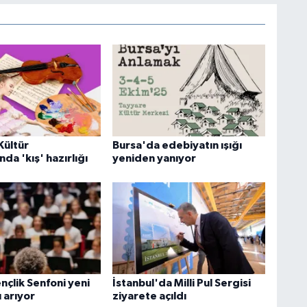
Kültür
Bursa'da edebiyatın ışığı
nda 'kış' hazırlığı
yeniden yanıyor
nçlik Senfoni yeni
İstanbul'da Milli Pul Sergisi
ı arıyor
ziyarete açıldı