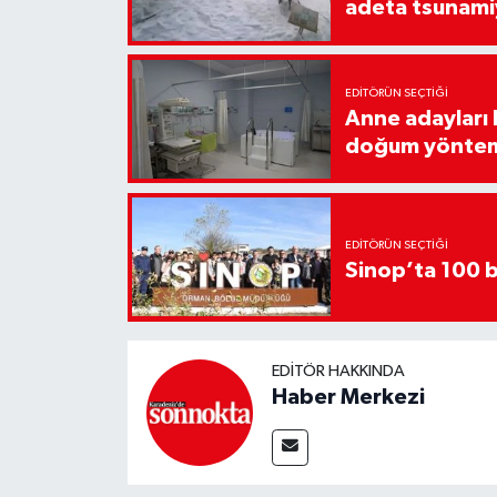
adeta tsunami
EDITÖRÜN SEÇTIĞI
Anne adayları b
doğum yönte
EDITÖRÜN SEÇTIĞI
Sinop’ta 100 b
EDITÖR HAKKINDA
Haber Merkezi