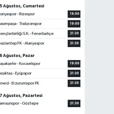
5 Ağustos, Cumartesi
onyaspor - Rizespor
19:00
asımpaşa - Trabzonspor
19:00
ençlerbirliği S.K. - Fenerbahçe
21:30
aziantep FK - Alanyaspor
21:30
6 Ağustos, Pazar
aşakşehir - Kocaelispor
19:00
eşiktaş - Eyüpspor
21:30
med - Erzurumspor FK
21:30
7 Ağustos, Pazartesi
amsunspor - Göztepe
21:30