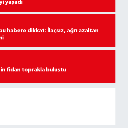
yi yaşadı
u habere dikkat: İlaçsız, ağrı azaltan
mi
in fidan toprakla buluştu