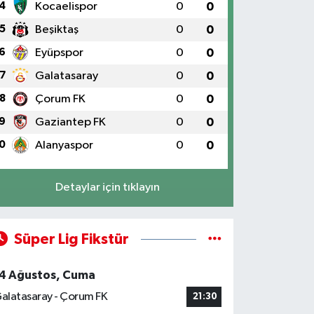
4
Kocaelispor
0
0
5
Beşiktaş
0
0
6
Eyüpspor
0
0
7
Galatasaray
0
0
8
Çorum FK
0
0
9
Gaziantep FK
0
0
0
Alanyaspor
0
0
Detaylar için tıklayın
Süper Lig Fikstür
4 Ağustos, Cuma
alatasaray - Çorum FK
21:30