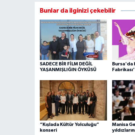
Bunlar da ilginizi çekebilir
SADECE BİR FİLM DEĞİL
Bursa'da 
YAŞANMIŞLIĞIN ÖYKÜSÜ
Fabrikası'
“Kışlada Kültür Yolculuğu”
Manisa Ge
konseri
yıldızların