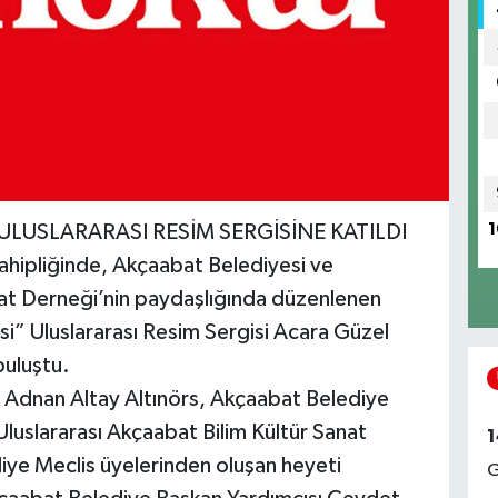
1
ULUSLARARASI RESİM SERGİSİNE KATILDI
hipliğinde, Akçaabat Belediyesi ve
nat Derneği’nin paydaşlığında düzenlenen
kisi” Uluslararası Resim Sergisi Acara Güzel
buluştu.
Adnan Altay Altınörs, Akçaabat Belediye
luslararası Akçaabat Bilim Kültür Sanat
1
iye Meclis üyelerinden oluşan heyeti
G