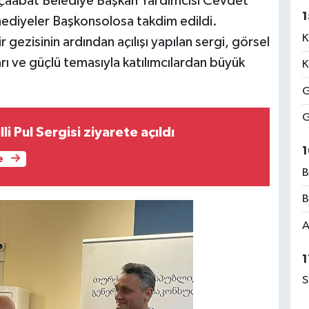
kçaabat Belediye Başkan Yardımcısı Cevdet
1
ediyeler Başkonsolosa takdim edildi.
K
ezisinin ardından açılışı yapılan sergi, görsel
ıları ve güçlü temasıyla katılımcılardan büyük
K
G
G
li Pul Sergisi ziyarete açıldı
1
e
B
B
A
1
S