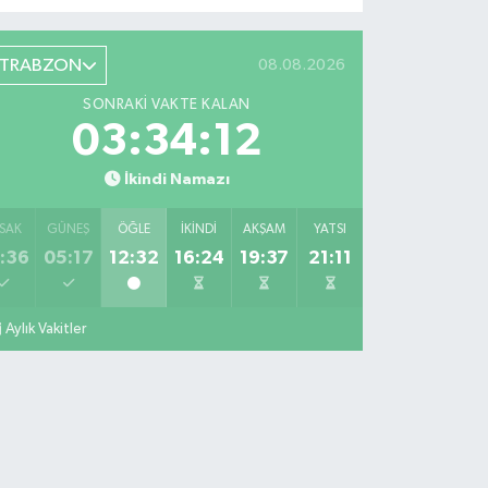
TRABZON
08.08.2026
SONRAKI VAKTE KALAN
03:34:11
İkindi Namazı
SAK
GÜNEŞ
ÖĞLE
İKINDI
AKŞAM
YATSI
:36
05:17
12:32
16:24
19:37
21:11
Aylık Vakitler