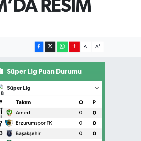
M’DA RESİM
-
+
A
A
Süper Lig Puan Durumu
Süper Lig
#
Takım
O
P
1
Amed
0
0
2
Erzurumspor FK
0
0
3
Başakşehir
0
0