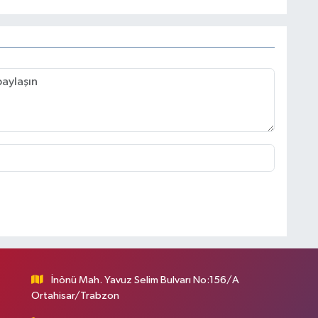
İnönü Mah. Yavuz Selim Bulvarı No:156/A
Ortahisar/Trabzon