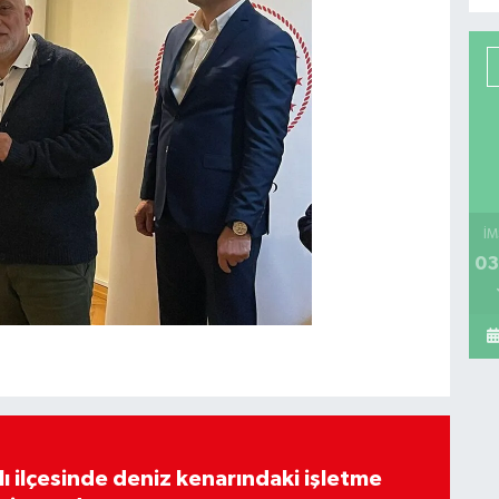
İM
03
lı ilçesinde deniz kenarındaki işletme