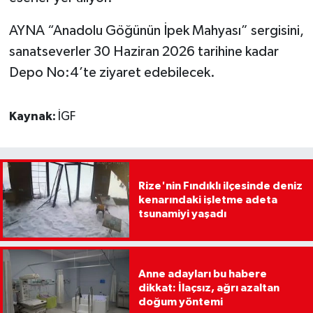
AYNA “Anadolu Göğünün İpek Mahyası” sergisini,
sanatseverler 30 Haziran 2026 tarihine kadar
Depo No:4’te ziyaret edebilecek.
Kaynak:
İGF
Rize'nin Fındıklı ilçesinde deniz
kenarındaki işletme adeta
tsunamiyi yaşadı
Anne adayları bu habere
dikkat: İlaçsız, ağrı azaltan
doğum yöntemi