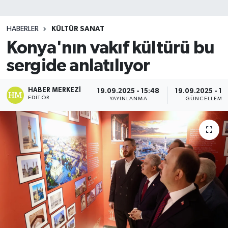
SİYASET
HABERLER
KÜLTÜR SANAT
Konya'nın vakıf kültürü bu
Teknoloji
sergide anlatılıyor
TRABZON
HABER MERKEZI
19.09.2025 - 15:48
19.09.2025 - 15
TRABZONSPOR
EDITÖR
YAYINLANMA
GÜNCELLEME
Yaşam