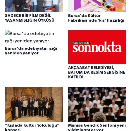
SADECE BİR FİLM DEĞİL
Bursa'da Kültür
YAŞANMIŞLIĞIN ÖYKÜSÜ
Fabrikası'nda 'kış' hazırlığı
Bursa'da edebiyatın ışığı
yeniden yanıyor
AKÇAABAT BELEDİYESİ,
BATUM’DA RESİM SERGİSİNE
KATILDI
“Kışlada Kültür Yolculuğu”
Manisa Gençlik Senfoni yeni
konseri
yıldızlarını arıyor