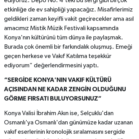
ediyoruz. Depo No: 4'teki bu sergi gibi birçok
etkinliğe de ev sahipliği yapacağız. Misafirlerimiz
geldikleri zaman keyifli vakit geçirecekler ama asıl
amacımız Mistik Müzik Festivali kapsamında
Konya'nın kültürünü tüm dünya ile paylaşmak.
Burada çok önemli bir farkındalık oluşmuş. Emeği
geçen herkese ve Vakıf Katılıma teşekkür
ediyorum” değerlendirmesini yaptı.
“SERGİDE KONYA'NIN VAKIF KÜLTÜRÜ
AÇISINDAN NE KADAR ZENGİN OLDUĞUNU
GÖRME FIRSATI BULUYORSUNUZ”
Konya Valisi İbrahim Akın ise, Selçuklu'dan
Osmanlı'ya Osmanlı'dan günümüze kadar uzanan
vakıf eserlerinin kronolojik sıralamasını sergide