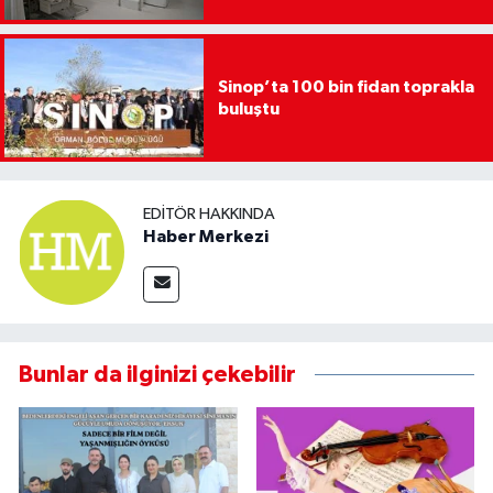
Sinop’ta 100 bin fidan toprakla
buluştu
EDITÖR HAKKINDA
Haber Merkezi
Bunlar da ilginizi çekebilir