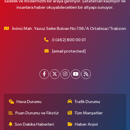
sadelik ve modernizmi bir araya getiriyor. Şatafattan kaçınıyor ve
insanlara haber okuyabilecekleri bir altyapı sunuyor.
İnönü Mah. Yavuz Selim Bulvarı No:156/A Ortahisar/Trabzon
0 (462) 800 00 01
[email protected]
Hava Durumu
Trafik Durumu
Puan Durumu ve Fikstür
Tüm Manşetler
Son Dakika Haberleri
Haber Arşivi