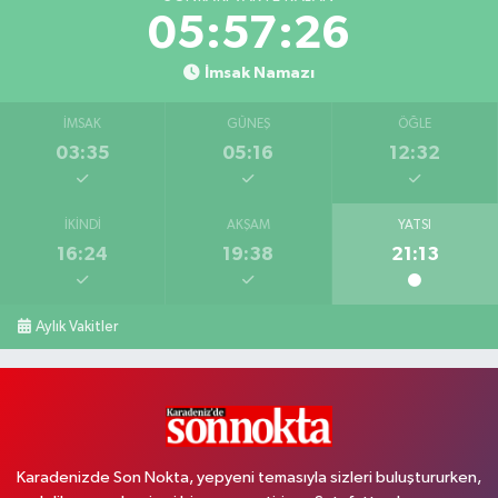
05:57:26
İmsak Namazı
İMSAK
GÜNEŞ
ÖĞLE
03:35
05:16
12:32
İKINDI
AKŞAM
YATSI
16:24
19:38
21:13
Aylık Vakitler
Karadenizde Son Nokta, yepyeni temasıyla sizleri buluştururken,