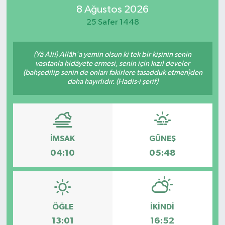
8 Ağustos 2026
SİYASET
25 Safer 1448
Teknoloji
(Yâ Ali!) Allâh'a yemin olsun ki tek bir kişinin senin
vasıtanla hidâyete ermesi, senin için kızıl develer
TRABZON
(bahşedilip senin de onları fakirlere tasadduk etmen)den
daha hayırlıdır. (Hadis-i şerif)
TRABZONSPOR
Yaşam
İMSAK
GÜNEŞ
04:10
05:48
ÖĞLE
İKINDI
13:01
16:52