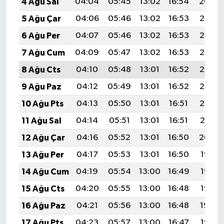
4 Ağu Sal
04:04
05:45
13:02
16:54
20:09
5 Ağu Çar
04:06
05:46
13:02
16:53
20:08
6 Ağu Per
04:07
05:46
13:02
16:53
20:07
7 Ağu Cum
04:09
05:47
13:02
16:53
20:06
8 Ağu Cts
04:10
05:48
13:01
16:52
20:05
9 Ağu Paz
04:12
05:49
13:01
16:52
20:03
10 Ağu Pts
04:13
05:50
13:01
16:51
20:02
11 Ağu Sal
04:14
05:51
13:01
16:51
20:01
12 Ağu Çar
04:16
05:52
13:01
16:50
20:00
13 Ağu Per
04:17
05:53
13:01
16:50
19:58
14 Ağu Cum
04:19
05:54
13:00
16:49
19:57
15 Ağu Cts
04:20
05:55
13:00
16:48
19:56
16 Ağu Paz
04:21
05:56
13:00
16:48
19:54
17 Ağu Pts
04:23
05:57
13:00
16:47
19:53