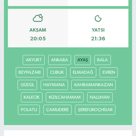
AKŞAM
YATSI
20:05
21:36
AKYURT
ANKARA
AYAŞ
BALA
BEYPAZARI
CUBUK
ELMADAĞ
EVREN
GÜDÜL
HAYMANA
KAHRAMANKAZAN
KALECİK
KIZILCAHAMAM
NALLIHAN
POLATLI
ÇAMLIDERE
ŞEREFLİKOÇHİSAR