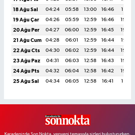
18 Ağu Sal
04:24
05:58
13:00
16:46
19:51
19 Ağu Çar
04:26
05:59
12:59
16:46
19:50
20 Ağu Per
04:27
06:00
12:59
16:45
19:49
21 Ağu Cum
04:28
06:01
12:59
16:44
19:47
22 Ağu Cts
04:30
06:02
12:59
16:44
19:46
23 Ağu Paz
04:31
06:03
12:58
16:43
19:44
24 Ağu Pts
04:32
06:04
12:58
16:42
19:43
25 Ağu Sal
04:34
06:05
12:58
16:41
19:41
Karadenizde Son Nokta, yepyeni temasıyla sizleri buluştururken,