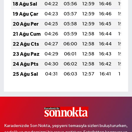
18 Ağu Sal
04:22
05:56
12:59
16:46
19:52
19 Ağu Çar
04:23
05:57
12:59
16:46
19:50
20 Ağu Per
04:25
05:58
12:59
16:45
19:49
21 Ağu Cum
04:26
05:59
12:58
16:44
19:47
22 Ağu Cts
04:27
06:00
12:58
16:44
19:46
23 Ağu Paz
04:29
06:01
12:58
16:43
19:44
24 Ağu Pts
04:30
06:02
12:58
16:42
19:43
25 Ağu Sal
04:31
06:03
12:57
16:41
19:41
Karadenizde Son Nokta, yepyeni temasıyla sizleri buluştururken,