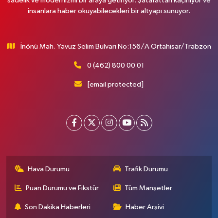
sadelik ve modernizmi bir araya getiriyor. Şatafattan kaçınıyor ve
insanlara haber okuyabilecekleri bir altyapı sunuyor.
İnönü Mah. Yavuz Selim Bulvarı No:156/A Ortahisar/Trabzon
0 (462) 800 00 01
[email protected]
Hava Durumu
Trafik Durumu
Puan Durumu ve Fikstür
Tüm Manşetler
Son Dakika Haberleri
Haber Arşivi