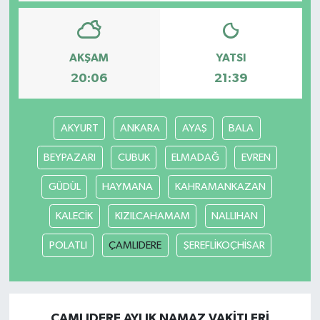
AKŞAM
YATSI
20:06
21:39
AKYURT
ANKARA
AYAŞ
BALA
BEYPAZARI
CUBUK
ELMADAĞ
EVREN
GÜDÜL
HAYMANA
KAHRAMANKAZAN
KALECİK
KIZILCAHAMAM
NALLIHAN
POLATLI
ÇAMLIDERE
ŞEREFLİKOÇHİSAR
ÇAMLIDERE AYLIK NAMAZ VAKITLERI