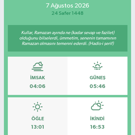
7 Ağustos 2026
SİYASET
24 Safer 1448
Teknoloji
Kullar, Ramazan ayında ne (kadar sevap ve fazilet)
olduğunu bilselerdi, ümmetim, senenin tamamının
TRABZON
Ramazan olmasını temenni ederdi. (Hadis-i şerif)
TRABZONSPOR
Yaşam
İMSAK
GÜNEŞ
04:06
05:46
ÖĞLE
İKINDI
13:01
16:53