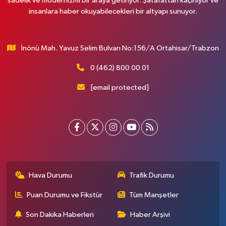
sadelik ve modernizmi bir araya getiriyor. Şatafattan kaçınıyor ve
insanlara haber okuyabilecekleri bir altyapı sunuyor.
İnönü Mah. Yavuz Selim Bulvarı No:156/A Ortahisar/Trabzon
0 (462) 800 00 01
[email protected]
Hava Durumu
Trafik Durumu
Puan Durumu ve Fikstür
Tüm Manşetler
Son Dakika Haberleri
Haber Arşivi