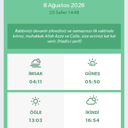
8 Ağustos 2026
SİYASET
25 Safer 1448
Teknoloji
Rabbinizi devamlı zikrediniz ve namazınızı ilk vaktinde
kılınız, muhakkak Allah Azze ve Celle, size ecrinizi kat kat
TRABZON
verir. (Hadis-i şerif)
TRABZONSPOR
Yaşam
İMSAK
GÜNEŞ
04:11
05:50
ÖĞLE
İKINDI
13:03
16:54