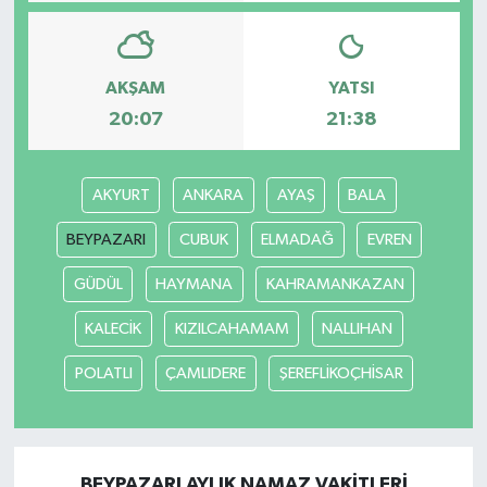
AKŞAM
YATSI
20:07
21:38
AKYURT
ANKARA
AYAŞ
BALA
BEYPAZARI
CUBUK
ELMADAĞ
EVREN
GÜDÜL
HAYMANA
KAHRAMANKAZAN
KALECİK
KIZILCAHAMAM
NALLIHAN
POLATLI
ÇAMLIDERE
ŞEREFLİKOÇHİSAR
BEYPAZARI AYLIK NAMAZ VAKITLERI