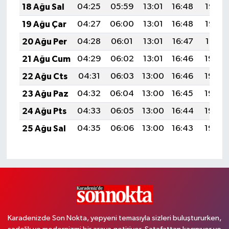
18 Ağu Sal
04:25
05:59
13:01
16:48
19:53
19 Ağu Çar
04:27
06:00
13:01
16:48
19:52
20 Ağu Per
04:28
06:01
13:01
16:47
19:51
21 Ağu Cum
04:29
06:02
13:01
16:46
19:49
22 Ağu Cts
04:31
06:03
13:00
16:46
19:48
23 Ağu Paz
04:32
06:04
13:00
16:45
19:46
24 Ağu Pts
04:33
06:05
13:00
16:44
19:45
25 Ağu Sal
04:35
06:06
13:00
16:43
19:43
Karadenizde Son Nokta, yepyeni temasıyla sizleri buluştururken,