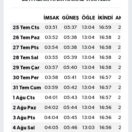
İMSAK
GÜNEŞ
ÖĞLE
İKINDI
AKŞA
25 Tem Cts
03:51
05:37
13:04
16:59
20:21
26 Tem Paz
03:52
05:38
13:04
16:58
20:20
27 Tem Pts
03:54
05:38
13:04
16:58
20:19
28 Tem Sal
03:55
05:39
13:04
16:58
20:18
29 Tem Çar
03:57
05:40
13:04
16:58
20:17
30 Tem Per
03:58
05:41
13:04
16:57
20:16
31 Tem Cum
03:59
05:42
13:04
16:57
20:15
1 Ağu Cts
04:01
05:43
13:04
16:57
20:14
2 Ağu Paz
04:02
05:44
13:04
16:56
20:13
3 Ağu Pts
04:04
05:45
13:04
16:56
20:12
4 Ağu Sal
04:05
05:46
13:03
16:56
20:11