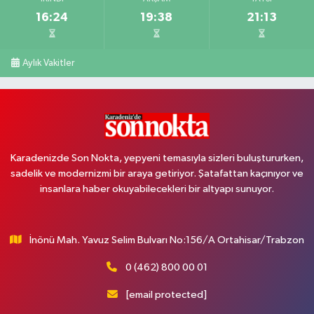
16:24
19:38
21:13
Aylık Vakitler
Karadenizde Son Nokta, yepyeni temasıyla sizleri buluştururken,
sadelik ve modernizmi bir araya getiriyor. Şatafattan kaçınıyor ve
insanlara haber okuyabilecekleri bir altyapı sunuyor.
İnönü Mah. Yavuz Selim Bulvarı No:156/A Ortahisar/Trabzon
0 (462) 800 00 01
[email protected]