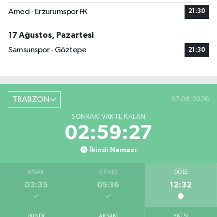
Amed - Erzurumspor FK
21:30
17 Ağustos, Pazartesi
Samsunspor - Göztepe
21:30
TRABZON
07.08.2026
SONRAKI VAKTE KALAN
02:59:27
İkindi Namazı
İMSAK
GÜNEŞ
ÖĞLE
03:35
05:16
12:32
İKINDI
AKŞAM
YATSI