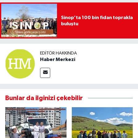
Sinop’ta 100 bin fidan toprakla
buluştu
EDITÖR HAKKINDA
Haber Merkezi
Bunlar da ilginizi çekebilir