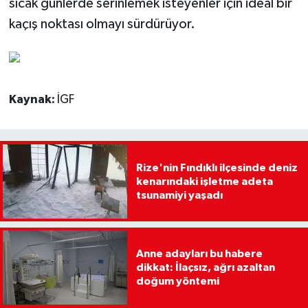
sıcak günlerde serinlemek isteyenler için ideal bir
kaçış noktası olmayı sürdürüyor.
Kaynak:
İGF
Rize'nin Fındıklı ilçesinde deniz
kenarındaki işletme adeta
tsunamiyi yaşadı
Anne adayları bu habere
dikkat: İlaçsız, ağrı azaltan
doğum yöntemi