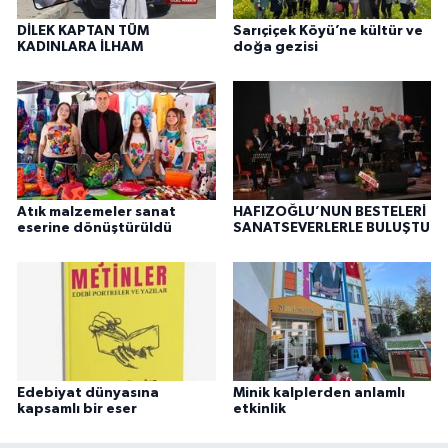
DİLEK KAPTAN TÜM
Sarıçiçek Köyü’ne kültür ve
KADINLARA İLHAM
doğa gezisi
Atık malzemeler sanat
HAFIZOĞLU’NUN BESTELERİ
eserine dönüştürüldü
SANATSEVERLERLE BULUŞTU
Edebiyat dünyasına
Minik kalplerden anlamlı
kapsamlı bir eser
etkinlik