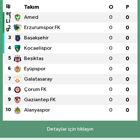
#
Takım
O
P
1
Amed
0
0
2
Erzurumspor FK
0
0
3
Başakşehir
0
0
4
Kocaelispor
0
0
5
Beşiktaş
0
0
6
Eyüpspor
0
0
7
Galatasaray
0
0
8
Çorum FK
0
0
9
Gaziantep FK
0
0
10
Alanyaspor
0
0
Detaylar için tıklayın