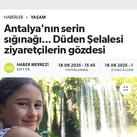
SİYASET
HABERLER
YAŞAM
Antalya'nın serin
Teknoloji
sığınağı... Düden Şelalesi
TRABZON
ziyaretçilerin gözdesi
TRABZONSPOR
HABER MERKEZI
18.08.2025 - 15:45
18.08.2025 - 15
EDITÖR
YAYINLANMA
GÜNCELLEME
Yaşam