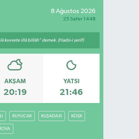
8 Ağustos 2026
25 Safer 1448
 kuvvete illâ billâh" demek. (Hadis-i şerif)
AKŞAM
YATSI
20:19
21:46
LI
KUYUCAK
KUŞADASI
KÖŞK
LİOVA