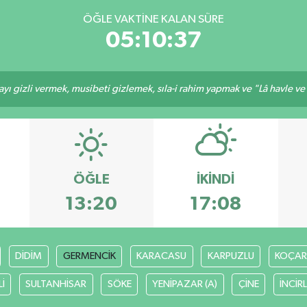
ÖĞLE VAKTINE KALAN SÜRE
05:10:37
ı gizli vermek, musibeti gizlemek, sıla-i rahim yapmak ve "Lâ havle ve lâ
ÖĞLE
İKINDI
13:20
17:08
DİDİM
GERMENCİK
KARACASU
KARPUZLU
KOÇAR
İ
SULTANHİSAR
SÖKE
YENİPAZAR (A)
ÇİNE
İNCİR