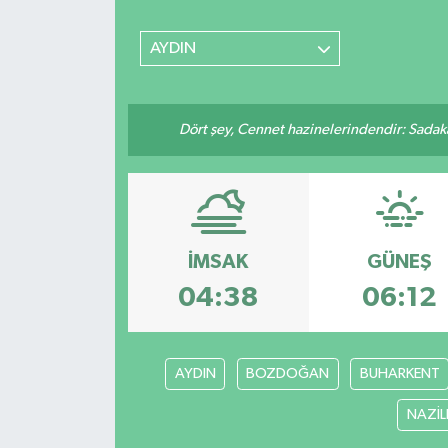
SİYASET
AYDIN
Teknoloji
Dört şey, Cennet hazinelerindendir: Sadakay
TRABZON
TRABZONSPOR
Yaşam
İMSAK
GÜNEŞ
04:38
06:12
AYDIN
BOZDOĞAN
BUHARKENT
NAZİLL