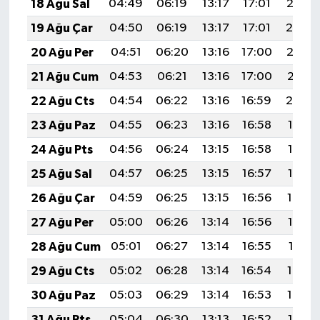
18 Ağu Sal
04:49
06:19
13:17
17:01
20:05
19 Ağu Çar
04:50
06:19
13:17
17:01
20:04
20 Ağu Per
04:51
06:20
13:16
17:00
20:02
21 Ağu Cum
04:53
06:21
13:16
17:00
20:01
22 Ağu Cts
04:54
06:22
13:16
16:59
20:00
23 Ağu Paz
04:55
06:23
13:16
16:58
19:58
24 Ağu Pts
04:56
06:24
13:15
16:58
19:57
25 Ağu Sal
04:57
06:25
13:15
16:57
19:56
26 Ağu Çar
04:59
06:25
13:15
16:56
19:54
27 Ağu Per
05:00
06:26
13:14
16:56
19:53
28 Ağu Cum
05:01
06:27
13:14
16:55
19:51
29 Ağu Cts
05:02
06:28
13:14
16:54
19:50
30 Ağu Paz
05:03
06:29
13:14
16:53
19:48
31 Ağu Pts
05:04
06:30
13:13
16:52
19:47