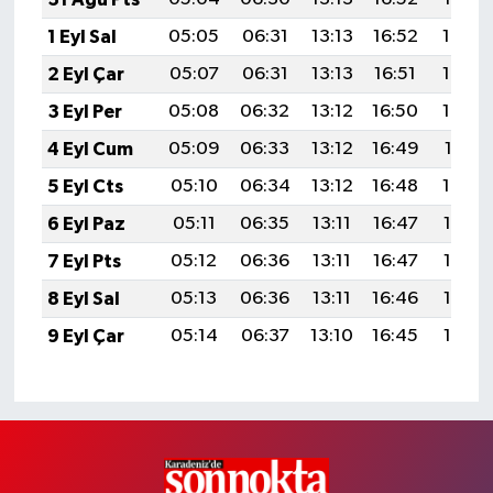
1 Eyl Sal
05:05
06:31
13:13
16:52
19:45
2 Eyl Çar
05:07
06:31
13:13
16:51
19:44
3 Eyl Per
05:08
06:32
13:12
16:50
19:43
4 Eyl Cum
05:09
06:33
13:12
16:49
19:41
5 Eyl Cts
05:10
06:34
13:12
16:48
19:40
6 Eyl Paz
05:11
06:35
13:11
16:47
19:38
7 Eyl Pts
05:12
06:36
13:11
16:47
19:36
8 Eyl Sal
05:13
06:36
13:11
16:46
19:35
9 Eyl Çar
05:14
06:37
13:10
16:45
19:33