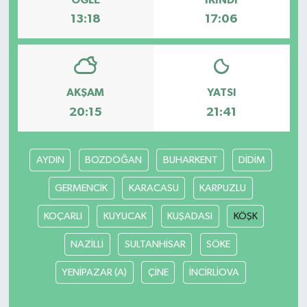
13:18
17:06
AKŞAM
YATSI
20:15
21:41
AYDIN
BOZDOĞAN
BUHARKENT
DİDİM
GERMENCİK
KARACASU
KARPUZLU
KOÇARLI
KUYUCAK
KUŞADASI
KÖŞK
NAZİLLİ
SULTANHİSAR
SÖKE
YENİPAZAR (A)
ÇİNE
İNCİRLİOVA