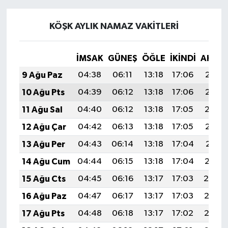
KÖŞK AYLIK NAMAZ VAKITLERI
İMSAK
GÜNEŞ
ÖĞLE
İKINDI
AKŞA
9 Ağu Paz
04:38
06:11
13:18
17:06
20:16
10 Ağu Pts
04:39
06:12
13:18
17:06
20:15
11 Ağu Sal
04:40
06:12
13:18
17:05
20:14
12 Ağu Çar
04:42
06:13
13:18
17:05
20:13
13 Ağu Per
04:43
06:14
13:18
17:04
20:11
14 Ağu Cum
04:44
06:15
13:18
17:04
20:10
15 Ağu Cts
04:45
06:16
13:17
17:03
20:09
16 Ağu Paz
04:47
06:17
13:17
17:03
20:08
17 Ağu Pts
04:48
06:18
13:17
17:02
20:06