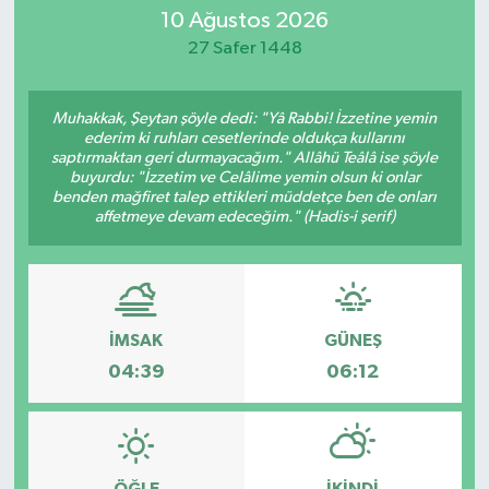
10 Ağustos 2026
SİYASET
27 Safer 1448
Teknoloji
Muhakkak, Şeytan şöyle dedi: "Yâ Rabbi! İzzetine yemin
ederim ki ruhları cesetlerinde oldukça kullarını
TRABZON
saptırmaktan geri durmayacağım." Allâhü Teâlâ ise şöyle
buyurdu: "İzzetim ve Celâlime yemin olsun ki onlar
benden mağfiret talep ettikleri müddetçe ben de onları
TRABZONSPOR
affetmeye devam edeceğim." (Hadis-i şerif)
Yaşam
İMSAK
GÜNEŞ
04:39
06:12
ÖĞLE
İKINDI