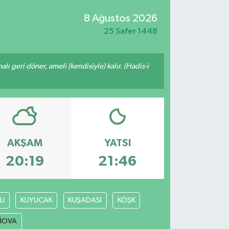
8 Ağustos 2026
25 Safer 1448
malı geri döner, ameli (kendisiyle) kalır. (Hadis-i
AKŞAM
YATSI
20:19
21:46
LI
KUYUCAK
KUŞADASI
KÖŞK
LİOVA