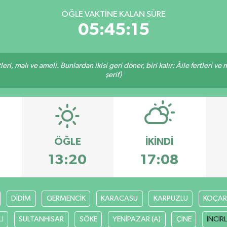
ÖĞLE VAKTINE KALAN SÜRE
05:45:14
ri, malı ve ameli. Bunlardan ikisi geri döner, biri kalır: Âile fertleri ve 
şerif)
ÖĞLE
İKINDI
13:20
17:08
DİDİM
GERMENCİK
KARACASU
KARPUZLU
KOÇAR
İ
SULTANHİSAR
SÖKE
YENİPAZAR (A)
ÇİNE
İNCİR