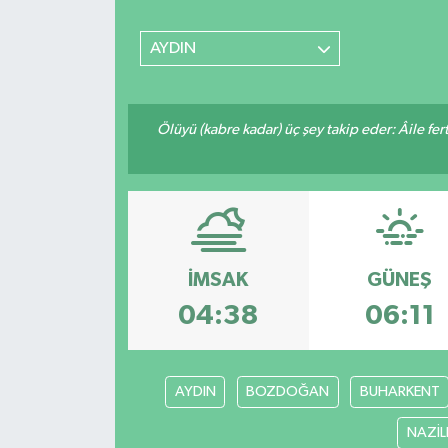
SİYASET
AYDIN
Teknoloji
Ölüyü (kabre kadar) üç şey takip eder: Âile fertle
TRABZON
TRABZONSPOR
Yaşam
İMSAK
GÜNEŞ
04:38
06:11
AYDIN
BOZDOĞAN
BUHARKENT
NAZİLL