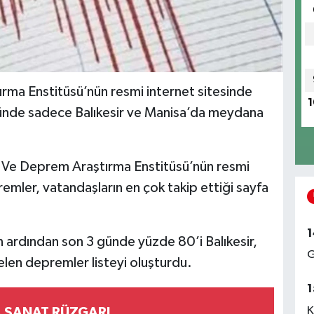
rma Enstitüsü’nün resmi internet sitesinde
1
ünde sadece Balıkesir ve Manisa’da meydana
 Ve Deprem Araştırma Enstitüsü’nün resmi
emler, vatandaşların en çok takip ettiği sayfa
1
n ardından son 3 günde yüzde 80’i Balıkesir,
G
len depremler listeyi oluşturdu.
1
K
AKÇAABAT'TA SANAT RÜZGARI