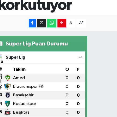
 korkutuyor
-
+
A
A
Süper Lig Puan Durumu
Süper Lig
#
Takım
O
P
1
Amed
0
0
2
Erzurumspor FK
0
0
3
Başakşehir
0
0
4
Kocaelispor
0
0
5
Beşiktaş
0
0