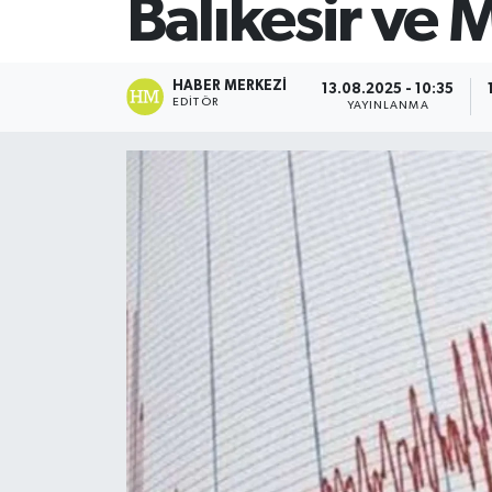
Balıkesir ve
SİYASET
HABER MERKEZI
13.08.2025 - 10:35
Teknoloji
EDITÖR
YAYINLANMA
TRABZON
TRABZONSPOR
Yaşam