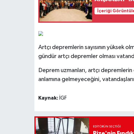
İçeriği Görüntül
Artçı depremlerin sayısının yüksek ol
gündür artçı depremler olması vatanda
Deprem uzmanları, artçı depremlerin 
anlamına gelmeyeceğini, vatandaşların 
Kaynak:
İGF
EDITÖRÜN SEÇTIĞI
Rize'nin Fındık