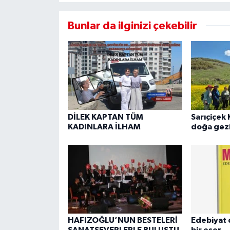
Bunlar da ilginizi çekebilir
DİLEK KAPTAN TÜM
Sarıçiçek 
KADINLARA İLHAM
doğa gezi
HAFIZOĞLU’NUN BESTELERİ
Edebiyat 