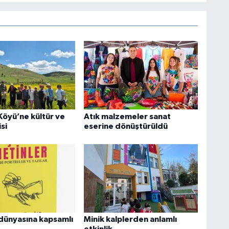
Köyü’ne kültür ve
Atık malzemeler sanat
si
eserine dönüştürüldü
dünyasına kapsamlı
Minik kalplerden anlamlı