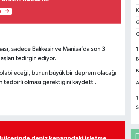
K
e
G
G
ması, sadece Balıkesir ve Manisa’da son 3
1
şları tedirgin ediyor.
B
B
olabileceği, bunun büyük bir deprem olacağı
tedbirli olması gerektiğini kaydetti.
A
1
S
lı ilçesinde deniz kenarındaki işletme