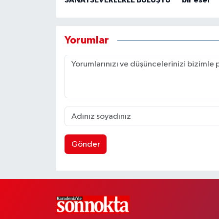
SANATSEVERLERLE BULUŞTU
bir eser
Yorumlar
Gönder