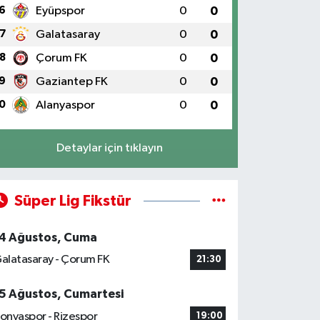
6
Eyüpspor
0
0
7
Galatasaray
0
0
8
Çorum FK
0
0
9
Gaziantep FK
0
0
0
Alanyaspor
0
0
Detaylar için tıklayın
Süper Lig Fikstür
4 Ağustos, Cuma
alatasaray - Çorum FK
21:30
5 Ağustos, Cumartesi
onyaspor - Rizespor
19:00