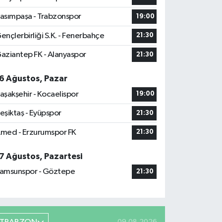
asımpaşa - Trabzonspor
19:00
ençlerbirliği S.K. - Fenerbahçe
21:30
aziantep FK - Alanyaspor
21:30
6 Ağustos, Pazar
aşakşehir - Kocaelispor
19:00
eşiktaş - Eyüpspor
21:30
med - Erzurumspor FK
21:30
7 Ağustos, Pazartesi
amsunspor - Göztepe
21:30
09.08.2026