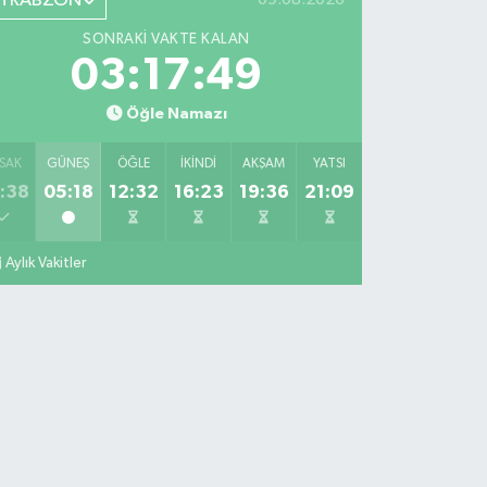
TRABZON
SONRAKI VAKTE KALAN
03:17:48
Öğle Namazı
SAK
GÜNEŞ
ÖĞLE
İKINDI
AKŞAM
YATSI
:38
05:18
12:32
16:23
19:36
21:09
Aylık Vakitler