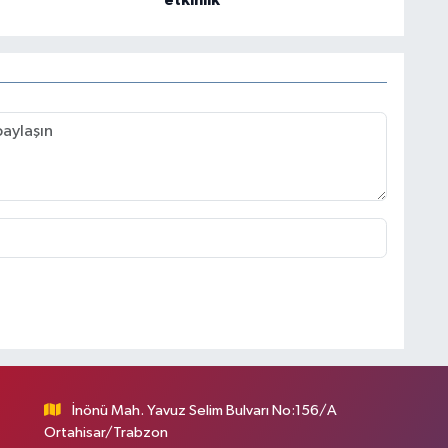
etkinlik
İnönü Mah. Yavuz Selim Bulvarı No:156/A
Ortahisar/Trabzon