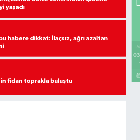
yi yaşadı
u habere dikkat: İlaçsız, ağrı azaltan
mi
İM
03
in fidan toprakla buluştu