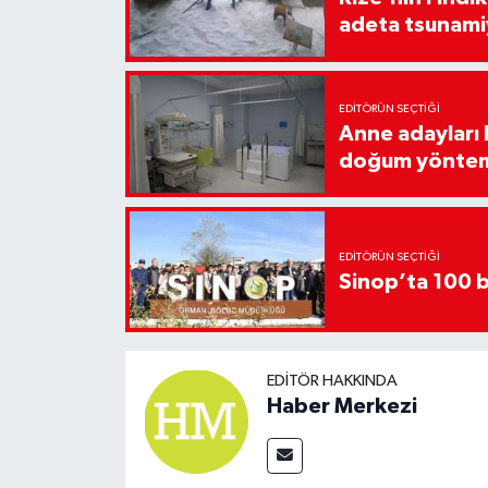
adeta tsunami
EDITÖRÜN SEÇTIĞI
Anne adayları b
doğum yönte
EDITÖRÜN SEÇTIĞI
Sinop’ta 100 b
EDITÖR HAKKINDA
Haber Merkezi