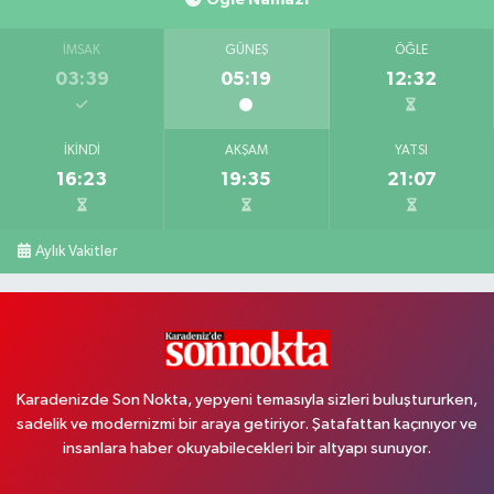
İMSAK
GÜNEŞ
ÖĞLE
03:39
05:19
12:32
İKINDI
AKŞAM
YATSI
16:23
19:35
21:07
Aylık Vakitler
Karadenizde Son Nokta, yepyeni temasıyla sizleri buluştururken,
sadelik ve modernizmi bir araya getiriyor. Şatafattan kaçınıyor ve
insanlara haber okuyabilecekleri bir altyapı sunuyor.