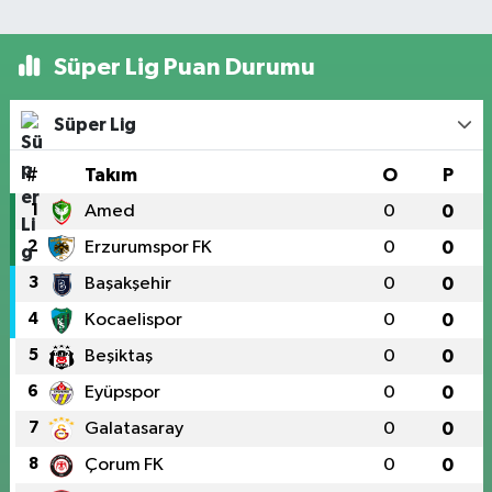
Süper Lig Puan Durumu
Süper Lig
#
Takım
O
P
1
Amed
0
0
2
Erzurumspor FK
0
0
3
Başakşehir
0
0
4
Kocaelispor
0
0
5
Beşiktaş
0
0
6
Eyüpspor
0
0
7
Galatasaray
0
0
8
Çorum FK
0
0