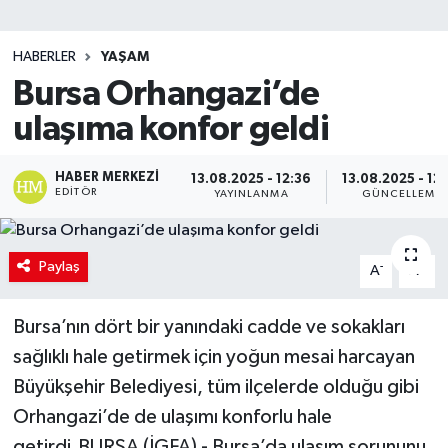
SİYASET
HABERLER
YAŞAM
Bursa Orhangazi’de
Teknoloji
ulaşıma konfor geldi
TRABZON
HABER MERKEZI
13.08.2025 - 12:36
13.08.2025 - 12
TRABZONSPOR
EDITÖR
YAYINLANMA
GÜNCELLEME
Yaşam
Paylaş
-
+
A
A
Bursa’nın dört bir yanındaki cadde ve sokakları
sağlıklı hale getirmek için yoğun mesai harcayan
Büyükşehir Belediyesi, tüm ilçelerde olduğu gibi
Orhangazi’de de ulaşımı konforlu hale
getirdi.BURSA (İGFA) - Bursa’da ulaşım sorununu