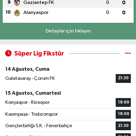
9
Gaziantep FK
0
0
10
Alanyaspor
0
0
Detaylar için tıklayın
Süper Lig Fikstür
14 Ağustos, Cuma
Galatasaray - Çorum FK
21:30
15 Ağustos, Cumartesi
Konyaspor - Rizespor
19:00
Kasımpaşa - Trabzonspor
19:00
Gençlerbirliği S.K. - Fenerbahçe
21:30