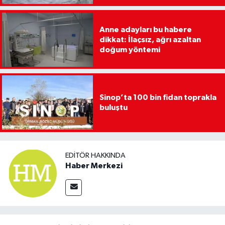
Anne adayları bu habere
dikkat: İlaçsız, ağrı azaltan
doğum yöntemi
Sinop’ta 100 bin fidan toprakla
buluştu
EDITÖR HAKKINDA
Haber Merkezi