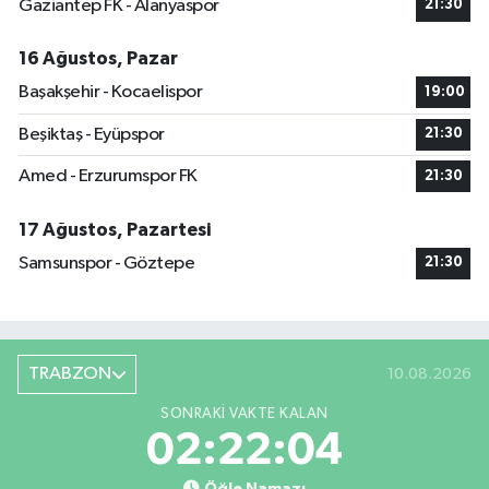
Gaziantep FK - Alanyaspor
21:30
16 Ağustos, Pazar
Başakşehir - Kocaelispor
19:00
Beşiktaş - Eyüpspor
21:30
Amed - Erzurumspor FK
21:30
17 Ağustos, Pazartesi
Samsunspor - Göztepe
21:30
TRABZON
10.08.2026
SONRAKI VAKTE KALAN
02:22:03
Öğle Namazı