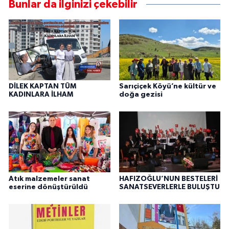
Bunlar da ilginizi çekebilir
DİLEK KAPTAN TÜM
Sarıçiçek Köyü’ne kültür ve
KADINLARA İLHAM
doğa gezisi
Atık malzemeler sanat
HAFIZOĞLU’NUN BESTELERİ
eserine dönüştürüldü
SANATSEVERLERLE BULUŞTU