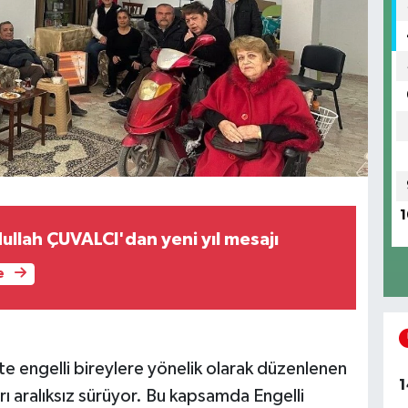
1
ullah ÇUVALCI'dan yeni yıl mesajı
e
te engelli bireylere yönelik olarak düzenlenen
1
ı aralıksız sürüyor. Bu kapsamda Engelli