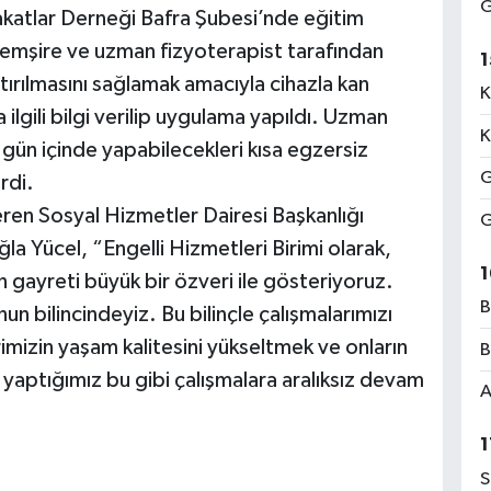
G
Sakatlar Derneği Bafra Şubesi’nde eğitim
 hemşire ve uzman fizyoterapist tarafından
1
rtırılmasını sağlamak amacıyla cihazla kan
K
ilgili bilgi verilip uygulama yapıldı. Uzman
K
 gün içinde yapabilecekleri kısa egzersiz
G
rdi.
i veren Sosyal Hizmetler Dairesi Başkanlığı
G
la Yücel, “Engelli Hizmetleri Birimi olarak,
1
n gayreti büyük bir özveri ile gösteriyoruz.
B
un bilincindeyiz. Bu bilinçle çalışmalarımızı
erimizin yaşam kalitesini yükseltmek ve onların
B
 yaptığımız bu gibi çalışmalara aralıksız devam
A
1
S