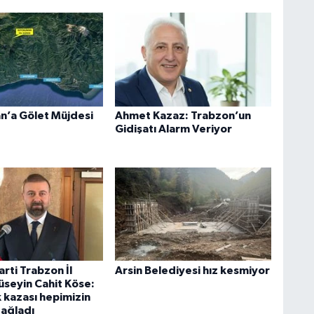
n’a Gölet Müjdesi
Ahmet Kazaz: Trabzon’un
Gidişatı Alarm Veriyor
rti Trabzon İl
Arsin Belediyesi hız kesmiyor
üseyin Cahit Köse:
 kazası hepimizin
dağladı