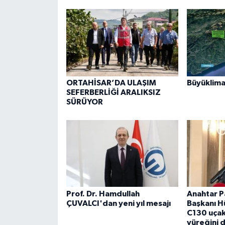
ORTAHİSAR’DA ULAŞIM
Büyüklima
SEFERBERLİĞİ ARALIKSIZ
SÜRÜYOR
Prof. Dr. Hamdullah
Anahtar Pa
ÇUVALCI'dan yeni yıl mesajı
Başkanı H
C130 uçak
yüreğini 