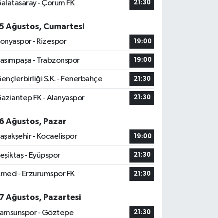
alatasaray - Çorum FK
21:30
5 Ağustos, Cumartesi
onyaspor - Rizespor
19:00
asımpaşa - Trabzonspor
19:00
ençlerbirliği S.K. - Fenerbahçe
21:30
aziantep FK - Alanyaspor
21:30
6 Ağustos, Pazar
aşakşehir - Kocaelispor
19:00
eşiktaş - Eyüpspor
21:30
med - Erzurumspor FK
21:30
7 Ağustos, Pazartesi
amsunspor - Göztepe
21:30