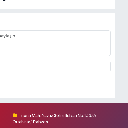
İnönü Mah. Yavuz Selim Bulvarı No:156/A
Ortahisar/Trabzon