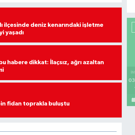
lı ilçesinde deniz kenarındaki işletme
yi yaşadı
u habere dikkat: İlaçsız, ağrı azaltan
mi
İM
03
in fidan toprakla buluştu