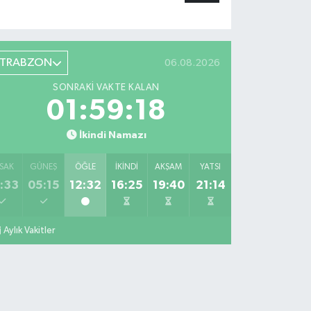
TRABZON
06.08.2026
SONRAKI VAKTE KALAN
01:59:17
İkindi Namazı
SAK
GÜNEŞ
ÖĞLE
İKINDI
AKŞAM
YATSI
:33
05:15
12:32
16:25
19:40
21:14
Aylık Vakitler