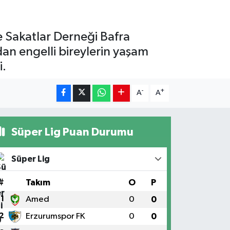
e Sakatlar Derneği Bafra
an engelli bireylerin yaşam
i.
-
+
A
A
Süper Lig Puan Durumu
Süper Lig
#
Takım
O
P
1
Amed
0
0
2
Erzurumspor FK
0
0