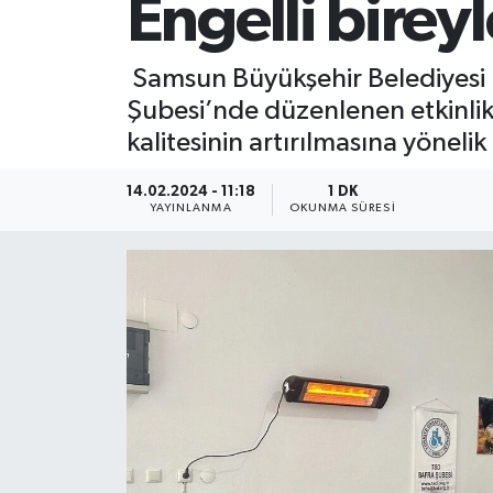
Engelli birey
SİYASET
Samsun Büyükşehir Belediyesi E
Teknoloji
Şubesi’nde düzenlenen etkinlik
kalitesinin artırılmasına yönelik
TRABZON
14.02.2024 - 11:18
1 DK
TRABZONSPOR
YAYINLANMA
OKUNMA SÜRESI
Yaşam