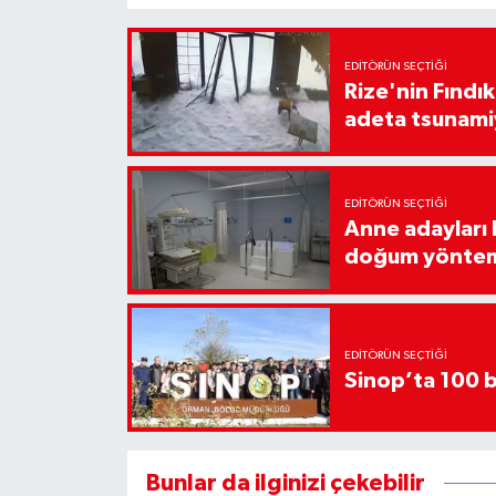
EDITÖRÜN SEÇTIĞI
Rize'nin Fındık
adeta tsunami
EDITÖRÜN SEÇTIĞI
Anne adayları b
doğum yönte
EDITÖRÜN SEÇTIĞI
Sinop’ta 100 b
Bunlar da ilginizi çekebilir