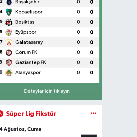
3
Başakşehir
0
0
4
Kocaelispor
0
0
5
Beşiktaş
0
0
6
Eyüpspor
0
0
7
Galatasaray
0
0
8
Çorum FK
0
0
9
Gaziantep FK
0
0
0
Alanyaspor
0
0
Detaylar için tıklayın
Süper Lig Fikstür
4 Ağustos, Cuma