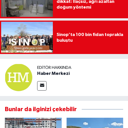
dikkat: İlaçsız, ağrı azaltan
doğum yöntemi
Sinop’ta 100 bin fidan toprakla
buluştu
EDITÖR HAKKINDA
Haber Merkezi
Bunlar da ilginizi çekebilir