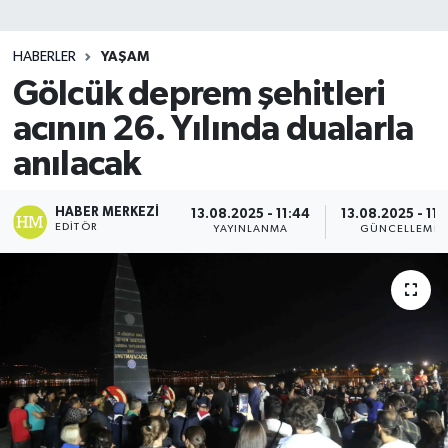
SİYASET
HABERLER
YAŞAM
Gölcük deprem şehitleri
Teknoloji
acının 26. Yılında dualarla
TRABZON
anılacak
TRABZONSPOR
HABER MERKEZI
13.08.2025 - 11:44
13.08.2025 - 11:
EDITÖR
YAYINLANMA
GÜNCELLEME
Yaşam