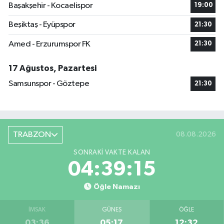
Başakşehir - Kocaelispor
19:00
Beşiktaş - Eyüpspor
21:30
Amed - Erzurumspor FK
21:30
17 Ağustos, Pazartesi
Samsunspor - Göztepe
21:30
TRABZON
08.08.2026
SONRAKI VAKTE KALAN
04:39:15
Öğle Namazı
İMSAK
GÜNEŞ
ÖĞLE
03:36
05:17
12:32