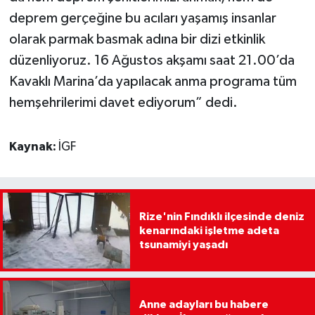
deprem gerçeğine bu acıları yaşamış insanlar
olarak parmak basmak adına bir dizi etkinlik
düzenliyoruz. 16 Ağustos akşamı saat 21.00’da
Kavaklı Marina’da yapılacak anma programa tüm
hemşehrilerimi davet ediyorum” dedi.
Kaynak:
İGF
Rize'nin Fındıklı ilçesinde deniz
kenarındaki işletme adeta
tsunamiyi yaşadı
Anne adayları bu habere