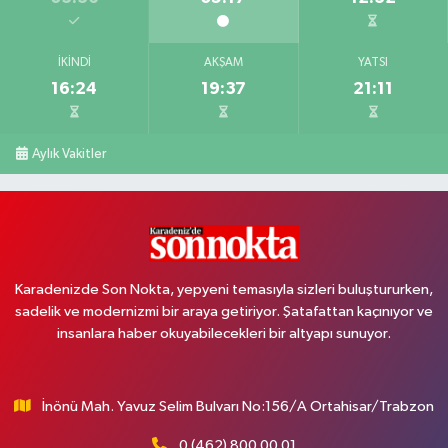
İKINDI
AKŞAM
YATSI
16:24
19:37
21:11
Aylık Vakitler
Karadenizde Son Nokta, yepyeni temasıyla sizleri buluştururken,
sadelik ve modernizmi bir araya getiriyor. Şatafattan kaçınıyor ve
insanlara haber okuyabilecekleri bir altyapı sunuyor.
İnönü Mah. Yavuz Selim Bulvarı No:156/A Ortahisar/Trabzon
0 (462) 800 00 01