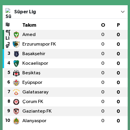
Süper Lig
#
Takım
O
P
1
Amed
0
0
2
Erzurumspor FK
0
0
3
Başakşehir
0
0
4
Kocaelispor
0
0
5
Beşiktaş
0
0
6
Eyüpspor
0
0
7
Galatasaray
0
0
8
Çorum FK
0
0
9
Gaziantep FK
0
0
10
Alanyaspor
0
0