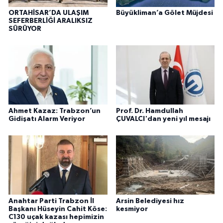
ORTAHİSAR’DA ULAŞIM
Büyükliman’a Gölet Müjdesi
SEFERBERLİĞİ ARALIKSIZ
SÜRÜYOR
Ahmet Kazaz: Trabzon’un
Prof. Dr. Hamdullah
Gidişatı Alarm Veriyor
ÇUVALCI'dan yeni yıl mesajı
Anahtar Parti Trabzon İl
Arsin Belediyesi hız
Başkanı Hüseyin Cahit Köse:
kesmiyor
C130 uçak kazası hepimizin