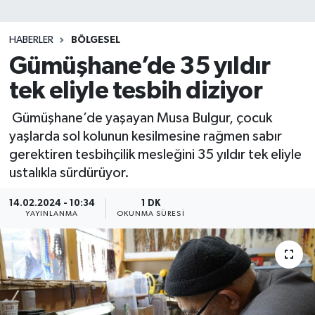
SİYASET
HABERLER
BÖLGESEL
Gümüşhane’de 35 yıldır
Teknoloji
tek eliyle tesbih diziyor
TRABZON
Gümüşhane’de yaşayan Musa Bulgur, çocuk
TRABZONSPOR
yaşlarda sol kolunun kesilmesine rağmen sabır
gerektiren tesbihçilik mesleğini 35 yıldır tek eliyle
Yaşam
ustalıkla sürdürüyor.
14.02.2024 - 10:34
1 DK
YAYINLANMA
OKUNMA SÜRESI