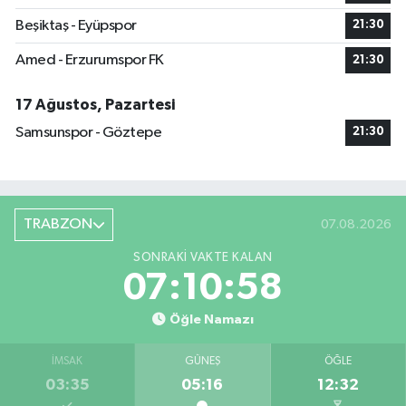
Beşiktaş - Eyüpspor
21:30
Amed - Erzurumspor FK
21:30
17 Ağustos, Pazartesi
Samsunspor - Göztepe
21:30
TRABZON
07.08.2026
SONRAKI VAKTE KALAN
07:10:57
Öğle Namazı
İMSAK
GÜNEŞ
ÖĞLE
03:35
05:16
12:32