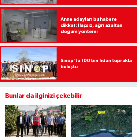
Anne adayları bu habere
dikkat: İlaçsız, ağrı azaltan
doğum yöntemi
Sinop’ta 100 bin fidan toprakla
buluştu
Bunlar da ilginizi çekebilir