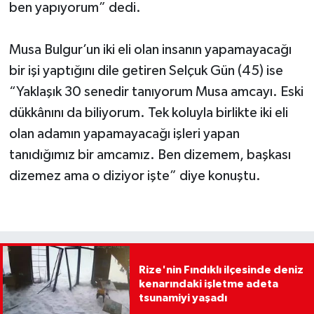
ben yapıyorum” dedi.
Musa Bulgur’un iki eli olan insanın yapamayacağı
bir işi yaptığını dile getiren Selçuk Gün (45) ise
“Yaklaşık 30 senedir tanıyorum Musa amcayı. Eski
dükkânını da biliyorum. Tek koluyla birlikte iki eli
olan adamın yapamayacağı işleri yapan
tanıdığımız bir amcamız. Ben dizemem, başkası
dizemez ama o diziyor işte” diye konuştu.
Rize'nin Fındıklı ilçesinde deniz
kenarındaki işletme adeta
tsunamiyi yaşadı