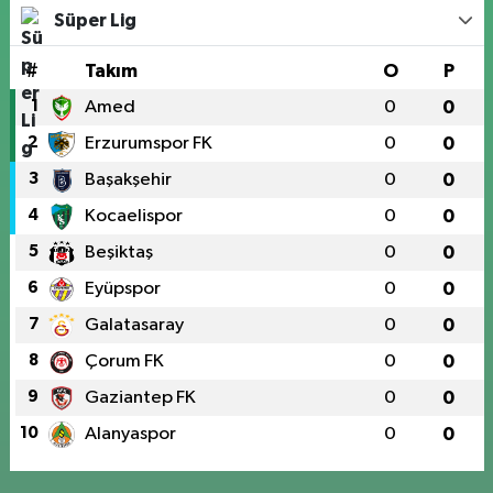
Süper Lig
#
Takım
O
P
1
Amed
0
0
2
Erzurumspor FK
0
0
3
Başakşehir
0
0
4
Kocaelispor
0
0
5
Beşiktaş
0
0
6
Eyüpspor
0
0
7
Galatasaray
0
0
8
Çorum FK
0
0
9
Gaziantep FK
0
0
10
Alanyaspor
0
0