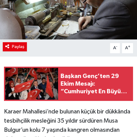
Paylaş
-
+
A
A
Başkan Genç’ten 29
Ekim Mesajı:
“Cumhuriyet En Büyük
Kazanımdır”
Karaer Mahallesi’nde bulunan küçük bir dükkânda
tesbihçilik mesleğini 35 yıldır sürdüren Musa
Bulgur’un kolu 7 yaşında kangren olmasından