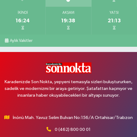
İKINDI
AKŞAM
YATSI
16:24
19:38
21:13
Aylık Vakitler
Karadenizde Son Nokta, yepyeni temasıyla sizleri buluştururken,
sadelik ve modernizmi bir araya getiriyor. Şatafattan kaçınıyor ve
insanlara haber okuyabilecekleri bir altyapı sunuyor.
İnönü Mah. Yavuz Selim Bulvarı No:156/A Ortahisar/Trabzon
0 (462) 800 00 01