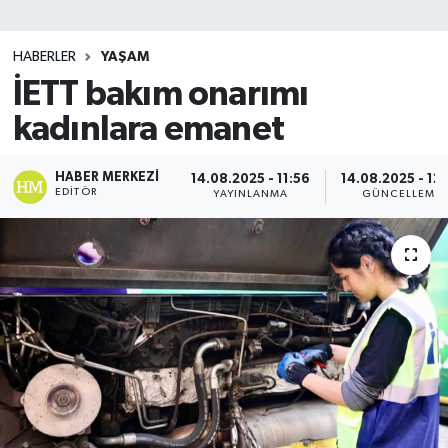
SİYASET
HABERLER
YAŞAM
İETT bakım onarımı
Teknoloji
kadınlara emanet
TRABZON
HABER MERKEZI
14.08.2025 - 11:56
14.08.2025 - 12
TRABZONSPOR
EDITÖR
YAYINLANMA
GÜNCELLEME
Yaşam