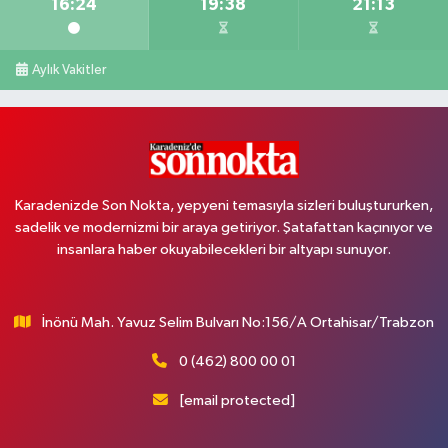
16:24
19:38
21:13
Aylık Vakitler
Karadenizde Son Nokta, yepyeni temasıyla sizleri buluştururken,
sadelik ve modernizmi bir araya getiriyor. Şatafattan kaçınıyor ve
insanlara haber okuyabilecekleri bir altyapı sunuyor.
İnönü Mah. Yavuz Selim Bulvarı No:156/A Ortahisar/Trabzon
0 (462) 800 00 01
[email protected]