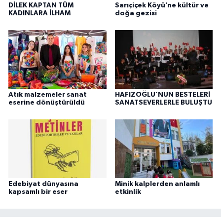
DİLEK KAPTAN TÜM
Sarıçiçek Köyü’ne kültür ve
KADINLARA İLHAM
doğa gezisi
Atık malzemeler sanat
HAFIZOĞLU’NUN BESTELERİ
eserine dönüştürüldü
SANATSEVERLERLE BULUŞTU
Edebiyat dünyasına
Minik kalplerden anlamlı
kapsamlı bir eser
etkinlik