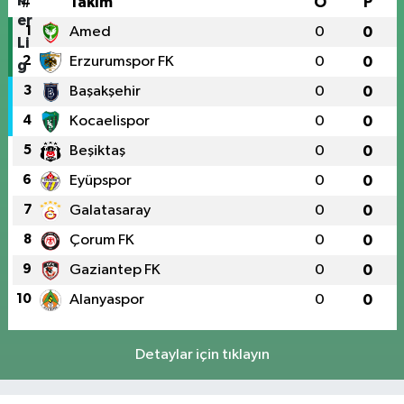
#
Takım
O
P
1
Amed
0
0
2
Erzurumspor FK
0
0
3
Başakşehir
0
0
4
Kocaelispor
0
0
5
Beşiktaş
0
0
6
Eyüpspor
0
0
7
Galatasaray
0
0
8
Çorum FK
0
0
9
Gaziantep FK
0
0
10
Alanyaspor
0
0
Detaylar için tıklayın