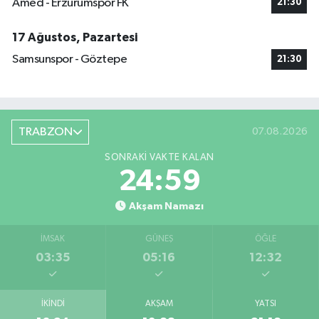
Amed - Erzurumspor FK
21:30
17 Ağustos, Pazartesi
Samsunspor - Göztepe
21:30
TRABZON
07.08.2026
SONRAKI VAKTE KALAN
24:58
Akşam Namazı
İMSAK
GÜNEŞ
ÖĞLE
03:35
05:16
12:32
İKINDI
AKŞAM
YATSI