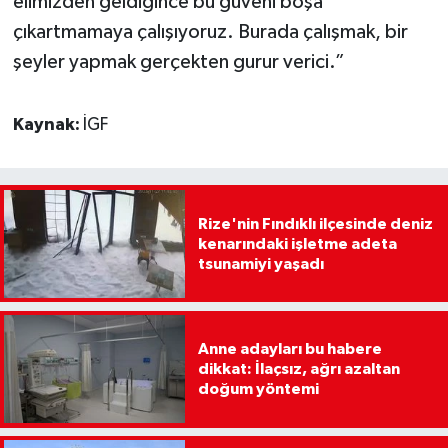
elimizden geldiğince bu güveni boşa
çıkartmamaya çalışıyoruz. Burada çalışmak, bir
şeyler yapmak gerçekten gurur verici.”
Kaynak:
İGF
Rize'nin Fındıklı ilçesinde deniz
kenarındaki işletme adeta
tsunamiyi yaşadı
Anne adayları bu habere
dikkat: İlaçsız, ağrı azaltan
doğum yöntemi