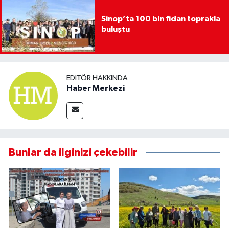
Sinop’ta 100 bin fidan toprakla
buluştu
EDITÖR HAKKINDA
Haber Merkezi
Bunlar da ilginizi çekebilir